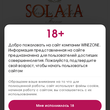
18+
Секрет Solaia
В течение 1970-х гг. поместье Tignanello было
своего рода «экспериментальной
Добро пожаловать на сайт компании WINEZONE.
лабораторией» маркиза Антинори, где он
Информация представленная на сайте
пробовал новые винодельческие техники и
предназначена для пользователей достигших
новые виноградные сорта.
совершеннолетия. Пожалуйста, подтвердите
Вина поместья отражают уникальный
свой возраст, чтобы начать пользоваться
характер терруара. Они обладают
сайтом
выразительным и элегантным профилем.
Виноградник Solaia располагается на той
стороне холма, которая лучше освещена
Обращаем ваше внимание на то что для
солнцем. Секрет великолепного вина –
полноценной работы, сайт использует файлы cookie,
начиная работу с сайтом, вы соглашаетесь с их
сочетание Санджовезе, Каберне Совиньона,
использованием.
Каберне Франа, бережного отношения и
многовековых традиций.
Мне исполнилось 18