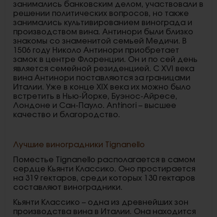
занимались банковским делом, участвовали в
решении политических вопросов, но также
занимались культивированием винограда и
производством вина. Антинори были близко
знакомы со знаменитой семьей Медичи. В
1506 году Николо Антинори приобретает
замок в центре Флоренции. Он и по сей день
является семейной резиденцией. С XVI века
вина Антинори поставляются за границами
Италии. Уже в конце XIX века их можно было
встретить в Нью-Йорке, Буэнос-Айресе,
Лондоне и Сан-Пауло. Antinori – высшее
качество и благородство.
Лучшие виноградники Tignanello
Поместье Tignanello располагается в самом
сердце Кьянти Классико. Оно простирается
на 319 гектаров, среди которых 130 гектаров
составляют виноградники.
Кьянти Классико – одна из древнейших зон
производства вина в Италии. Она находится