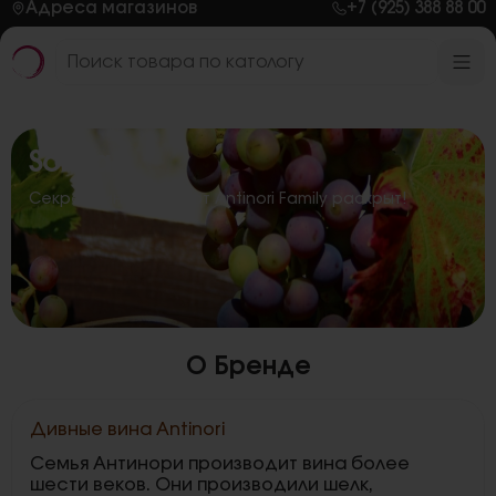
Адреса магазинов
+7 (925) 388 88 00
Solaia
Секрет вина Solaia от Antinori Family раскрыт!
О Бренде
Дивные вина Antinori
Семья Антинори производит вина более
шести веков. Они производили шелк,