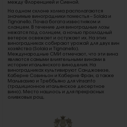
между Флоренцией и Сиеной.
На одном склоне холма располагаются
значимые виноградники поместья – Solaia и
Tignanello. Почва богата известняком и
сланцем. В течение дня виноградные лозы
нежатся под солнцем, а ночью прохладный
ветерок освежает и остужает их. На этих
виноградниках собирают урожай для двух вин
хозяйства (Solaia и Tignanello).
Международные СМИ отмечают, что эти вина
являются самыми влиятельными винами в
истории итальянского виноделия. На
виноградниках культивируют Санджовезе,
Каберне Совиньон и Каберне Фран, а также
Мальвазию и Треббьяно для vinsanto
(традиционное итальянское десертное
вино). Место нашлось и для прекрасных
оливковых рощ.