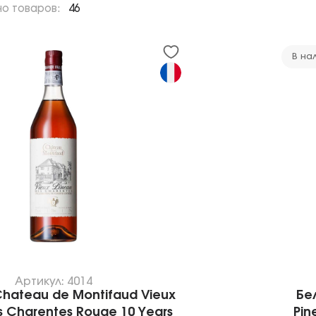
но товаров:
46
В на
Артикул: 4014
hateau de Montifaud Vieux
Бе
s Charentes Rouge 10 Years
Pin