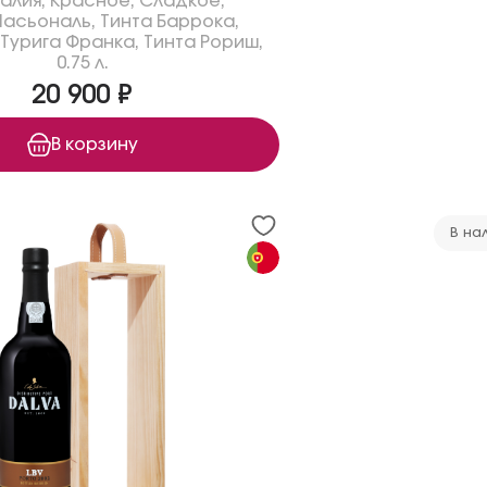
галия
,
Красное
,
Сладкое
,
Насьональ
,
Тинта Баррока
,
Турига Франка
,
Тинта Рориш
,
0.75 л.
20 900 ₽
В корзину
В на