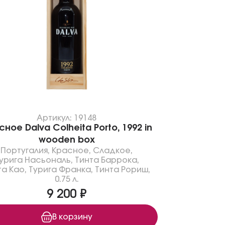
Артикул: 19148
ное Dalva Colheita Porto, 1992 in
wooden box
Португалия
,
Красное
,
Сладкое
,
урига Насьональ
,
Тинта Баррока
,
та Као
,
Турига Франка
,
Тинта Рориш
,
0.75 л.
9 200 ₽
В корзину