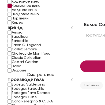
Кошерное вино
Крепленое вино
Ледяное вино
Плодовое вино
Портвейн
Херес
Белое Cos
Бренд
Aurora
Португали
Bacalhoa
Barbadillo
Baron G. Legrand
Caillez Lemaire
Chateau de Montifaud
Classic Collection
Cossart Gordon
Dalva
Drappier
Смотреть все
Производитель
Bodega Valdespino
В наличии
Bodegas Barbadillo
Bodegas Parra Dorada
Bodegas Yuste
Carlo Pellegrino & C. SPA