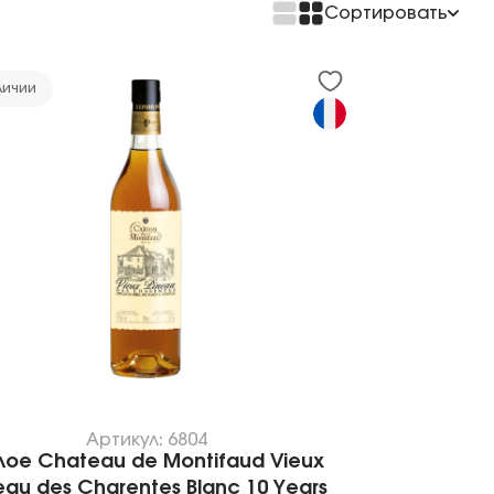
Сортировать
По возрастанию цены
По убыванию цены
личии
Артикул: 6804
лое Chateau de Montifaud Vieux
eau des Charentes Blanc 10 Years