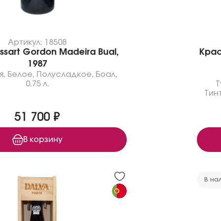
Артикул: 18508
sart Gordon Madeira Bual,
Крас
1987
я
,
Белое
,
Полусладкое
,
Боал
,
0.75 л.
Т
Тин
51 700 ₽
В корзину
В на