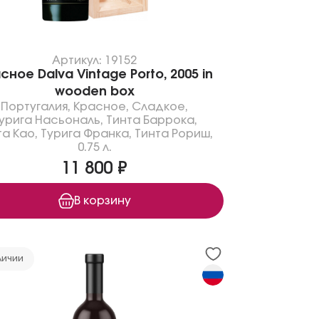
Артикул: 19152
сное Dalva Vintage Porto, 2005 in
wooden box
Португалия
,
Красное
,
Сладкое
,
урига Насьональ
,
Тинта Баррока
,
та Као
,
Турига Франка
,
Тинта Рориш
,
0.75 л.
11 800 ₽
В корзину
личии