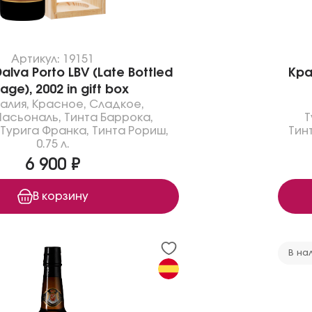
Артикул: 19151
lva Porto LBV (Late Bottled
Кра
age), 2002 in gift box
галия
,
Красное
,
Сладкое
,
Насьональ
,
Тинта Баррока
,
Т
Турига Франка
,
Тинта Рориш
,
Тин
0.75 л.
6 900 ₽
В корзину
В на