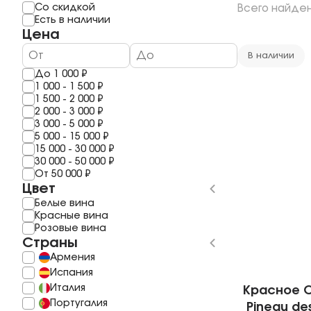
Мерло
Мескаль
Со скидкой
Всего найде
1 год
Шардоне
Саке
Есть в наличии
2 года
Шираз
Полугар
Цена
3 Года
Рислинг
Самогон
4 года
Каберне Фран
Бальзам
В наличии
5 Лет
Пино Гриджио
До
1 000
₽
6 лет
Саперави
1 000
-
1 500
₽
7 Лет
Смотреть все
1 500
-
2 000
₽
8 лет
2 000
-
3 000
₽
10 Лет
3 000
-
5 000
₽
11 лет
5 000
-
15 000
₽
Смотреть все
15 000
-
30 000
₽
30 000
-
50 000
₽
От
50 000
₽
Цвет
Белые вина
Красные вина
Розовые вина
Страны
Армения
Испания
Италия
Красное C
Португалия
Pineau de