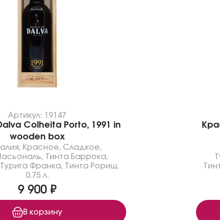
Артикул: 19147
lva Colheita Porto, 1991 in
Крас
wooden box
галия
,
Красное
,
Сладкое
,
Насьональ
,
Тинта Баррока
,
Т
Турига Франка
,
Тинта Рориш
,
Тин
0.75 л.
9 900 ₽
В корзину