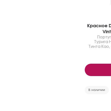
Красное Da
Vint
Порту
Турига 
Тинта Као
,
В наличии