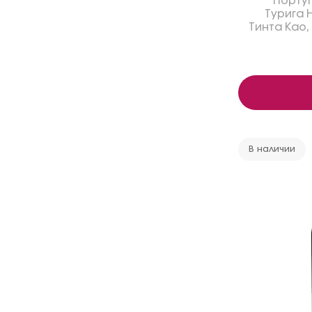
Порту
Турига 
Тинта Као
,
В наличии