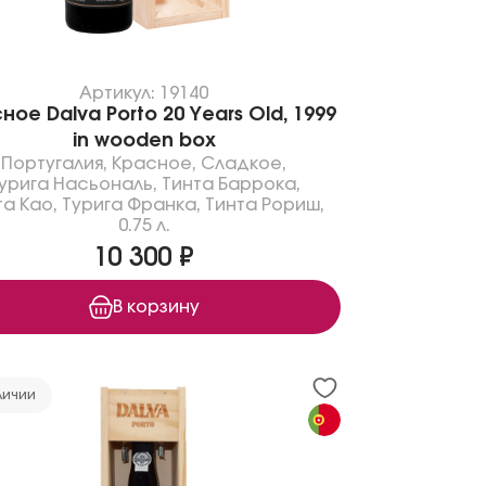
Артикул: 19140
ное Dalva Porto 20 Years Old, 1999
in wooden box
Португалия
,
Красное
,
Сладкое
,
урига Насьональ
,
Тинта Баррока
,
та Као
,
Турига Франка
,
Тинта Рориш
,
0.75 л.
10 300 ₽
В корзину
личии