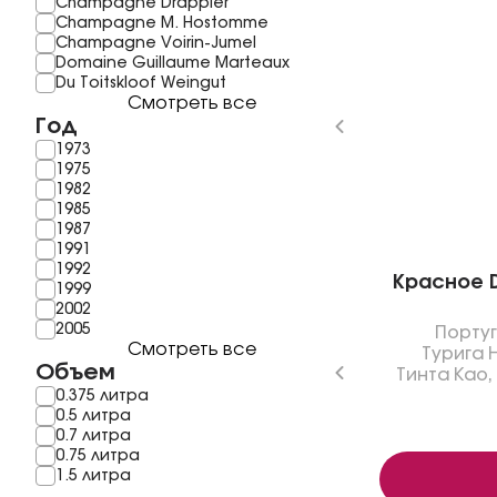
Champagne Drappier
Champagne M. Hostomme
Champagne Voirin-Jumel
Domaine Guillaume Marteaux
Du Toitskloof Weingut
Смотреть все
Год
1973
1975
1982
1985
1987
1991
1992
Красное Da
1999
2002
2005
Порту
Смотреть все
Турига 
Объем
Тинта Као
,
0.375 литра
0.5 литра
0.7 литра
0.75 литра
1.5 литра