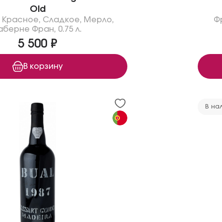
Old
Красное
,
Сладкое
,
Мерло
,
Ф
аберне Фран
,
0.75 л.
5 500 ₽
В корзину
В на