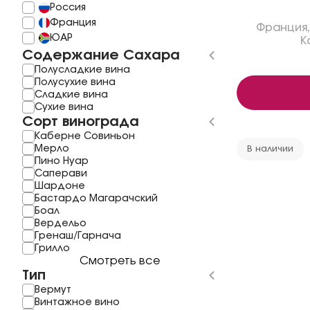
Россия
Франция
Франция
,
ЮАР
К
Содержание Сахара
Полусладкие вина
Полусухие вина
Сладкие вина
Сухие вина
Сорт винограда
Каберне Совиньон
Мерло
В наличии
Пино Нуар
Саперави
Шардоне
Бастардо Магарачский
Боал
Вердельо
Гренаш/Гарнача
Грилло
Смотреть все
Тип
Вермут
Винтажное вино