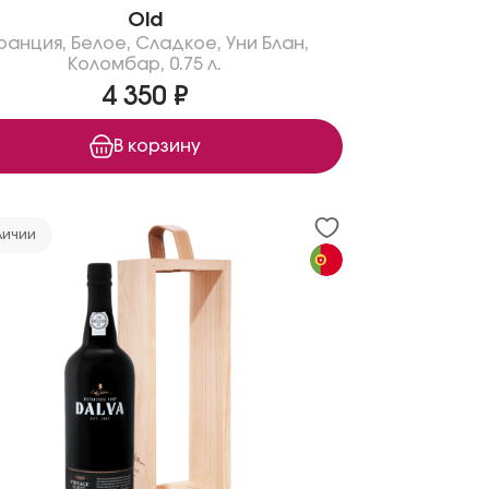
Old
ранция
,
Белое
,
Сладкое
,
Уни Блан
,
Коломбар
,
0.75 л.
4 350 ₽
В корзину
личии