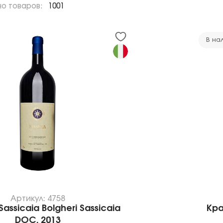
но товаров:
1001
В на
Артикул: 4758
assicaia Bolgheri Sassicaia
Кра
DOC, 2013