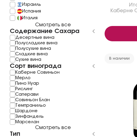
Израиль
Ит
Каберне 
Испания
Италия
Смотреть все
Содержание Сахара
Десертные вина
Полусладкие вина
Полусухие вина
Сладкие вина
В наличии
Сухие вина
Сорт винограда
Каберне Совиньон
Мерло
Пино Нуар
Рислинг
Саперави
Совиньон Блан
Темпранильо
Шардоне
Зинфандель
Mарселан
Смотреть все
Тип