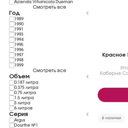
Azienda Vitivinicola Dueman
Смотреть все
Год
1989
1990
1991
1993
1994
1995
1996
Красное S
1997
1998
1999
Ит
Смотреть все
Каберне С
Объем
0.187 литра
0.375 литра
0.75 литра
1.5 литра
3 литра
6 литров
Серия
В наличии
Argus
Dourthe №1