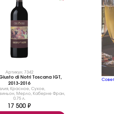
Артикул: 7342
iusto di Notri Toscana IGT,
Совет
2013-2016
алия
,
Красное
,
Сухое
,
виньон
,
Мерло
,
Каберне Фран
,
0.75 л.
17 500 ₽