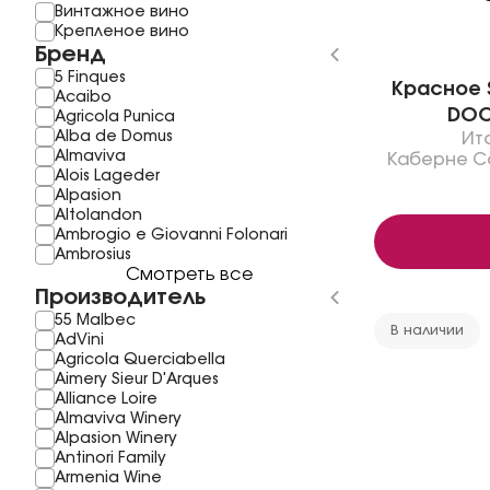
Винтажное вино
Крепленое вино
Бренд
5 Finques
Красное S
Acaibo
DOC
Agricola Punica
Alba de Domus
Ит
Almaviva
Каберне С
Alois Lageder
Alpasion
Altolandon
Ambrogio e Giovanni Folonari
Ambrosius
Смотреть все
Производитель
55 Malbec
В наличии
AdVini
Agricola Querciabella
Aimery Sieur D'Arques
Alliance Loire
Almaviva Winery
Alpasion Winery
Antinori Family
Armenia Wine