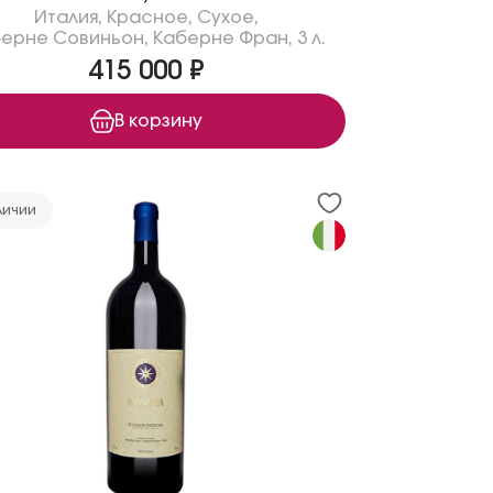
Италия
,
Красное
,
Сухое
,
ерне Совиньон
,
Каберне Фран
,
3 л.
415 000 ₽
В корзину
личии