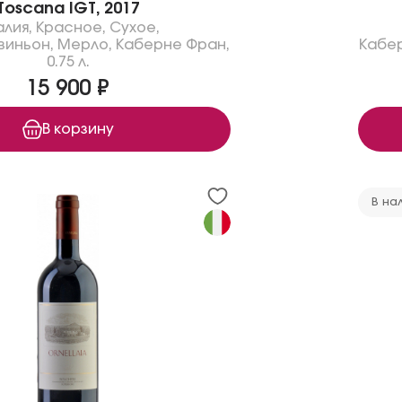
Toscana IGT, 2017
алия
,
Красное
,
Сухое
,
виньон
,
Мерло
,
Каберне Фран
,
Кабе
0.75 л.
15 900 ₽
В корзину
В на