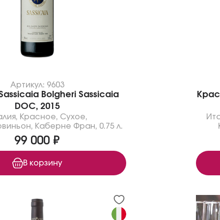
Артикул: 9603
assicaia Bolgheri Sassicaia
Крас
DOC, 2015
алия
,
Красное
,
Сухое
,
Ит
овиньон
,
Каберне Фран
,
0.75 л.
99 000 ₽
В корзину