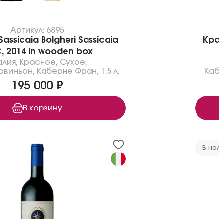
Артикул: 6895
assicaia Bolgheri Sassicaia
Кра
, 2014 in wooden box
алия
,
Красное
,
Сухое
,
овиньон
,
Каберне Фран
,
1.5 л.
Каб
195 000 ₽
В корзину
В на