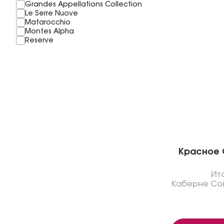
Grandes Appellations Collection
Le Serre Nuove
Matarocchio
Montes Alpha
Reserve
Красное G
Ит
Каберне Со