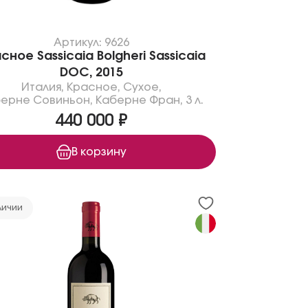
Артикул: 9626
сное Sassicaia Bolgheri Sassicaia
DOC, 2015
Италия
,
Красное
,
Сухое
,
ерне Совиньон
,
Каберне Фран
,
3 л.
440 000 ₽
В корзину
личии