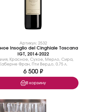
Артикул: 2532
ное Insoglio del Cinghiale Toscana
IGT, 2014-2022
алия
,
Красное
,
Сухое
,
Мерло
,
Сира
,
Каберне Фран
,
Пти Вердо
,
0.75 л.
6 500 ₽
В корзину