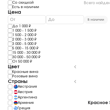
Мерло
Мескаль
Со скидкой
Всего найде
1 год
Шардоне
Саке
Есть в наличии
2 года
Шираз
Полугар
Цена
3 Года
Рислинг
Самогон
4 года
Каберне Фран
Бальзам
В наличии
5 Лет
Пино Гриджио
До
1 000
₽
6 лет
Саперави
1 000
-
1 500
₽
7 Лет
Смотреть все
1 500
-
2 000
₽
8 лет
2 000
-
3 000
₽
10 Лет
3 000
-
5 000
₽
11 лет
5 000
-
15 000
₽
Смотреть все
15 000
-
30 000
₽
30 000
-
50 000
₽
От
50 000
₽
Цвет
Красные вина
Розовые вина
Страны
Австралия
Австрия
Аргентина
Красное S
Армения
Греция