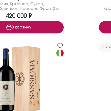
алия
,
Красное
,
Сухое
,
Совиньон
,
Каберне Фран
,
3 л.
Каб
420 000 ₽
В корзину
В на