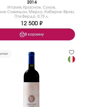
2014
Италия
,
Красное
,
Сухое
,
рне Совиньон
,
Мерло
,
Каберне Фран
,
Пти Вердо
,
0.75 л.
12 500 ₽
В корзину
личии