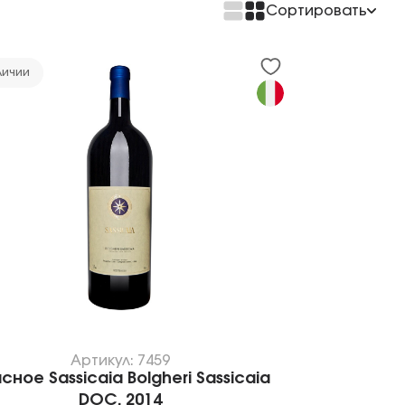
Сортировать
По возрастанию цены
По убыванию цены
личии
Артикул: 7459
сное Sassicaia Bolgheri Sassicaia
DOC, 2014