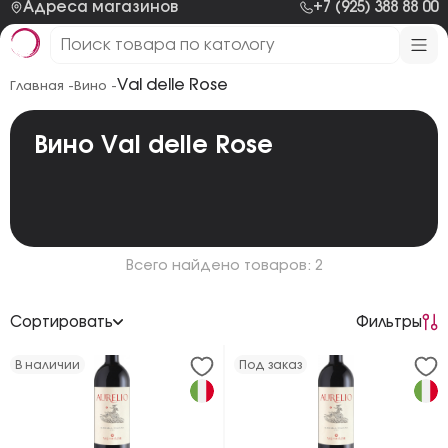
Адреса магазинов
+7 (925) 388 88 00
Val delle Rose
Главная -
Вино -
Вино Val delle Rose
Всего найдено товаров: 2
Сортировать
Фильтры
По возрастанию цены
В наличии
Под заказ