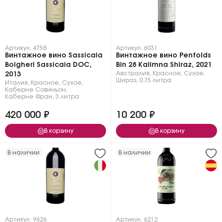
Артикул: 4758
Артикул: 6031
Винтажное вино Sassicaia
Винтажное вино Penfolds
Bolgheri Sassicaia DOC,
Bin 28 Kalimna Shiraz, 2021
Австралия
,
Красное
,
Сухое
,
2013
Шираз
,
0.75 литра
Италия
,
Красное
,
Сухое
,
Каберне Совиньон
,
Каберне Фран
,
3 литра
420 000 ₽
10 200 ₽
В корзину
В корзину
В наличии
В наличии
Артикул: 9626
Артикул: 6212