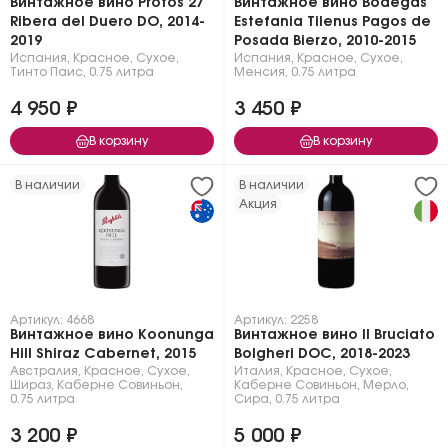
Винтажное вино Protos 27
Винтажное вино Bodegas
Ribera del Duero DO, 2014-
Estefania Tilenus Pagos de
2019
Posada Bierzo, 2010-2015
Испания
,
Красное
,
Сухое
,
Испания
,
Красное
,
Сухое
,
Тинто Паис
,
0.75 литра
Менсия
,
0.75 литра
4 950 ₽
3 450 ₽
В корзину
В корзину
В наличии
В наличии
Акция
Артикул: 4668
Артикул: 2258
Винтажное вино Koonunga
Винтажное вино Il Bruciato
Hill Shiraz Cabernet, 2015
Bolgheri DOC, 2018-2023
Австралия
,
Красное
,
Сухое
,
Италия
,
Красное
,
Сухое
,
Шираз
,
Каберне Совиньон
,
Каберне Совиньон
,
Мерло
,
0.75 литра
Сира
,
0.75 литра
3 200 ₽
5 000 ₽