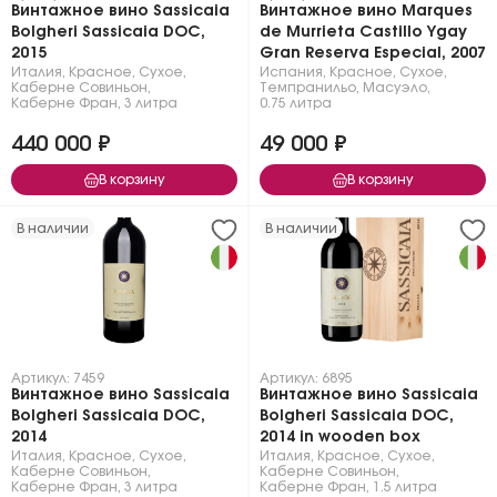
Винтажное вино Sassicaia
Винтажное вино Marques
Bolgheri Sassicaia DOC,
de Murrieta Castillo Ygay
2015
Gran Reserva Especial, 2007
Италия
,
Красное
,
Сухое
,
Испания
,
Красное
,
Сухое
,
Каберне Совиньон
,
Темпранильо
,
Масуэло
,
Каберне Фран
,
3 литра
0.75 литра
440 000 ₽
49 000 ₽
В корзину
В корзину
В наличии
В наличии
Артикул: 7459
Артикул: 6895
Винтажное вино Sassicaia
Винтажное вино Sassicaia
Bolgheri Sassicaia DOC,
Bolgheri Sassicaia DOC,
2014
2014 in wooden box
Италия
,
Красное
,
Сухое
,
Италия
,
Красное
,
Сухое
,
Каберне Совиньон
,
Каберне Совиньон
,
Каберне Фран
,
3 литра
Каберне Фран
,
1.5 литра