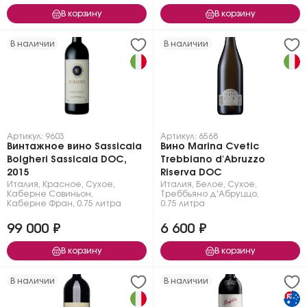
В корзину
В корзину
В наличии
В наличии
Артикул: 9603
Артикул: 6568
Винтажное вино Sassicaia
Вино Marina Cvetic
Bolgheri Sassicaia DOC,
Trebbiano d'Abruzzo
2015
Riserva DOC
Италия
,
Красное
,
Сухое
,
Италия
,
Белое
,
Сухое
,
Каберне Совиньон
,
Треббьяно д'Абруццо
,
Каберне Фран
,
0.75 литра
0.75 литра
99 000 ₽
6 600 ₽
В корзину
В корзину
В наличии
В наличии