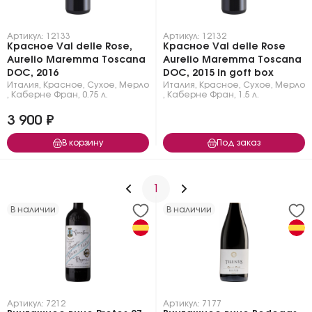
Артикул: 12133
Артикул: 12132
Красное Val delle Rose,
Красное Val delle Rose
Aurelio Maremma Toscana
Aurelio Maremma Toscana
DOC, 2016
DOC, 2015 in goft box
Италия
,
Красное
,
Сухое
,
Мерло
Италия
,
Красное
,
Сухое
,
Мерло
,
Каберне Фран
,
0.75 л.
,
Каберне Фран
,
1.5 л.
3 900 ₽
В корзину
Под заказ
1
В наличии
В наличии
Артикул: 7212
Артикул: 7177