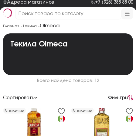
Адреса магазинов
+7 (925) 388 88 00
Olmeca
Главная -
Текила -
Текила Olmeca
Всего найдено товаров: 12
Сортировать
Фильтры
По возрастанию цены
В наличии
В наличии