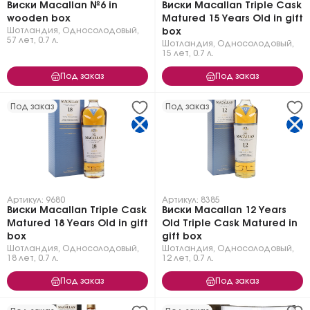
Виски Macallan №6 in
Виски Macallan Triple Cask
wooden box
Matured 15 Years Old in gift
Шотландия
,
Односолодовый
,
box
57 лет
,
0.7 л.
Шотландия
,
Односолодовый
,
15 лет
,
0.7 л.
Под заказ
Под заказ
Под заказ
Под заказ
Артикул: 9680
Артикул: 8385
Виски Macallan Triple Cask
Виски Macallan 12 Years
Matured 18 Years Old in gift
Old Triple Cask Matured in
box
gift box
Шотландия
,
Односолодовый
,
Шотландия
,
Односолодовый
,
18 лет
,
0.7 л.
12 лет
,
0.7 л.
Под заказ
Под заказ