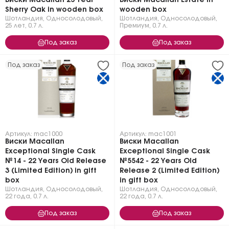
Виски Macallan 25 Year
Виски Macallan Estate in
Sherry Oak in wooden box
wooden box
Шотландия
,
Односолодовый
,
Шотландия
,
Односолодовый
,
25 лет
,
0.7 л.
Премиум
,
0.7 л.
Под заказ
Под заказ
Под заказ
Под заказ
Артикул: mac1000
Артикул: mac1001
Виски Macallan
Виски Macallan
Exceptional Single Cask
Exceptional Single Cask
№14 - 22 Years Old Release
№5542 - 22 Years Old
3 (Limited Edition) in gift
Release 2 (Limited Edition)
box
in gift box
Шотландия
,
Односолодовый
,
Шотландия
,
Односолодовый
,
22 года
,
0.7 л.
22 года
,
0.7 л.
Под заказ
Под заказ