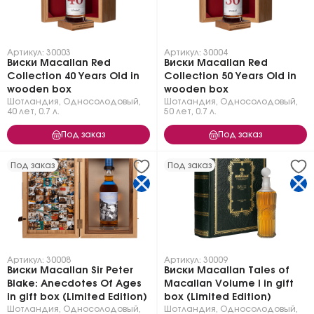
Артикул: 30003
Артикул: 30004
Виски Macallan Red
Виски Macallan Red
Collection 40 Years Old in
Collection 50 Years Old in
wooden box
wooden box
Шотландия
,
Односолодовый
,
Шотландия
,
Односолодовый
,
40 лет
,
0.7 л.
50 лет
,
0.7 л.
Под заказ
Под заказ
Под заказ
Под заказ
Артикул: 30008
Артикул: 30009
Виски Macallan Sir Peter
Виски Macallan Tales of
Blake: Anecdotes Of Ages
Macallan Volume I in gift
in gift box (Limited Edition)
box (Limited Edition)
Шотландия
,
Односолодовый
,
Шотландия
,
Односолодовый
,