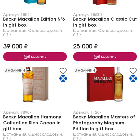
FINE & RARE – 57 изысканных
винтажей, истории о прошлом,
самая большая коллекция
Артикул: 18014
Артикул: 18630
Виски Macallan Edition №6
Виски Macallan Classic Cut
односолодовых виски, когда-
in gift box
in gift box
либо выпущенная одной
Шотландия
,
Односолодовый
,
Шотландия
,
Односолодовый
,
винокурней.
0.7 л.
0.7 л.
Приобрести отличный скотч
Macallan можно по приятной
39 000 ₽
25 000 ₽
цене в магазине WineZone.
В корзину
В корзину
В наличии
В наличии
Артикул: 18907
Артикул: 11207
Виски Macallan Harmony
Виски Macallan Masters of
Collection Rich Cacao in
Photography Magnum
gift box
Edition in gift box
Шотландия
,
Односолодовый
,
Шотландия
,
Односолодовый
,
0.7 л.
0.7 л.