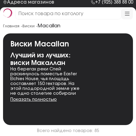
Адреса магазинов
+7 (925) 388 88 00
Macallan
Главная -
Виски -
Виски Macallan
Лучший из лучших:
виски Макаллан
На берегах реки Спей
раскинулось поместье Easter
Elchies House, чья площадь
составляет 150 гектаров. На
этой плодородной земле уже
не одно столетие собирали
хорошие урожаи ячменя для
Показать полностью
производства виски.
Винокурню Macallan основал
в 1824 году Александр Рид,
учитель, который выращивал
ячмень. Изначально она
носила имя Maghellan –
Всего найдено товаров: 85
сочетание слов «magh» (от