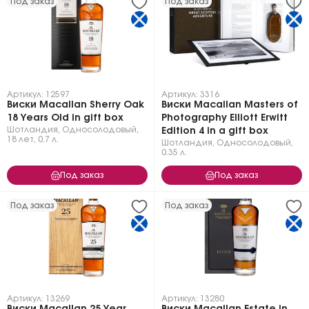
Под заказ
Под заказ
Артикул: 12597
Артикул: 3316
Виски Macallan Sherry Oak
Виски Macallan Masters of
18 Years Old in gift box
Photography Elliott Erwitt
Шотландия
,
Односолодовый
,
Edition 4 in a gift box
18 лет
,
0.7 л.
Шотландия
,
Односолодовый
,
0.35 л.
Под заказ
Под заказ
Под заказ
Под заказ
Артикул: 13269
Артикул: 13280