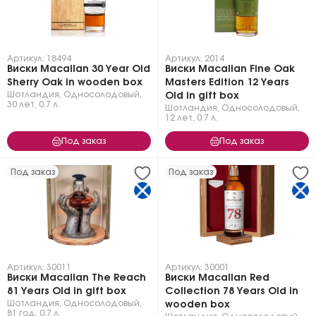
Артикул: 18494
Артикул: 2014
Виски Macallan 30 Year Old
Виски Macallan Fine Oak
Sherry Oak in wooden box
Masters Edition 12 Years
Шотландия
,
Односолодовый
,
Old in gift box
30 лет
,
0.7 л.
Шотландия
,
Односолодовый
,
12 лет
,
0.7 л.
Под заказ
Под заказ
Под заказ
Под заказ
Артикул: 30011
Артикул: 30001
Виски Macallan The Reach
Виски Macallan Red
81 Years Old in gift box
Collection 78 Years Old in
Шотландия
,
Односолодовый
,
wooden box
81 год
,
0.7 л.