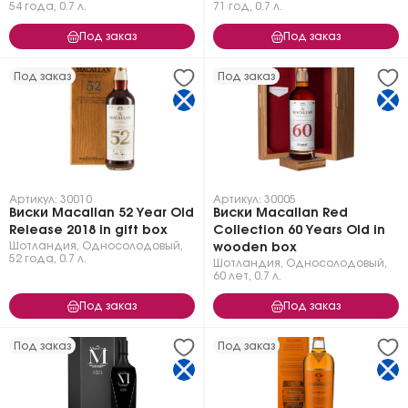
54 года
,
0.7 л.
71 год
,
0.7 л.
Под заказ
Под заказ
Под заказ
Под заказ
Артикул: 30010
Артикул: 30005
Виски Macallan 52 Year Old
Виски Macallan Red
Release 2018 in gift box
Collection 60 Years Old in
Шотландия
,
Односолодовый
,
wooden box
52 года
,
0.7 л.
Шотландия
,
Односолодовый
,
60 лет
,
0.7 л.
Под заказ
Под заказ
Под заказ
Под заказ