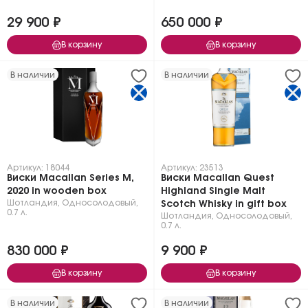
29 900 ₽
650 000 ₽
В корзину
В корзину
В наличии
В наличии
Артикул: 18044
Артикул: 23513
Виски Macallan Series M,
Виски Macallan Quest
2020 in wooden box
Highland Single Malt
Шотландия
,
Односолодовый
,
Scotch Whisky in gift box
0.7 л.
Шотландия
,
Односолодовый
,
0.7 л.
830 000 ₽
9 900 ₽
В корзину
В корзину
В наличии
В наличии