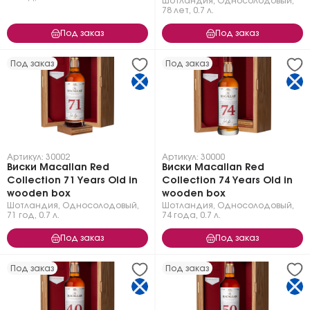
Шотландия
,
Односолодовый
,
78 лет
,
0.7 л.
Под заказ
Под заказ
Под заказ
Под заказ
Артикул: 30002
Артикул: 30000
Виски Macallan Red
Виски Macallan Red
Collection 71 Years Old in
Collection 74 Years Old in
wooden box
wooden box
Шотландия
,
Односолодовый
,
Шотландия
,
Односолодовый
,
71 год
,
0.7 л.
74 года
,
0.7 л.
Под заказ
Под заказ
Под заказ
Под заказ