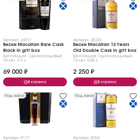
Артикул: 24731
Артикул: 25222
Виски Macallan Rare Cask
Виски Macallan 12 Years
Black in gift box
Old Double Cask in gift box
Шотландия
,
Односолодовый
,
Шотландия
,
Односолодовый
,
18 лет
,
0.7 л.
12 лет
,
0.05 л.
69 000 ₽
2 250 ₽
В корзину
В корзину
Под заказ
Под заказ
Артикул: 5177
Артикул: 8754