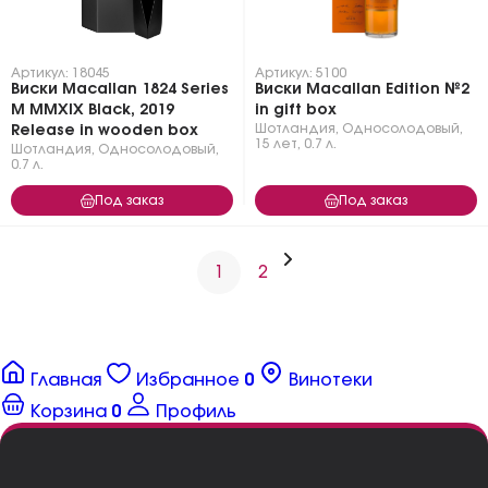
Артикул: 18045
Артикул: 5100
Виски Macallan 1824 Series
Виски Macallan Edition №2
M MMXIX Black, 2019
in gift box
Шотландия
,
Односолодовый
,
Release in wooden box
15 лет
,
0.7 л.
Шотландия
,
Односолодовый
,
0.7 л.
Под заказ
Под заказ
1
2
Главная
Избранное
0
Винотеки
Корзина
0
Профиль