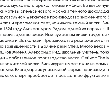
жира, мускатного ореха, тонами имбиря. Во вкусе чу
ка, мотивы апельсинового масла и темного шоколада
рустальном декантере производства знаменитого б
жают и преломляют свет, «оживляя» темный виски. Вин
в 1824 году Александром Ридом, одной из первых в 
 производство виски. Над чудесным виски трудятся 
ерики и Шотландии. Производство располагается 
а возвышенности в долине реки Спей. Много веков
лишков ячменя. Александр Рид, школьный учитель, то
ить собственное производство виски. Сейчас The Ma
изводителей виски. Вискикурня имеет одни из самых
ландии. Благодаря их уникальной форме происходит
медью, спирт приобретает насыщенные фруктовые н