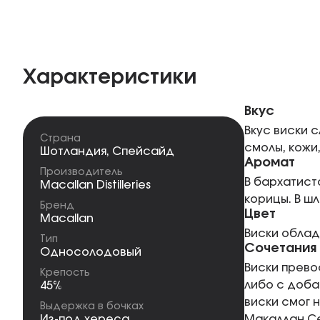
Характеристики
Вкус
Вкус виски 
Страна
смолы, кожи,
Шотландия
,
Спейсайд
Аромат
Производитель
В бархатист
Macallan Distilleries
корицы. В ш
Бренд
Цвет
Macallan
Виски облад
Тип
Сочетания
Односолодовый
Виски прево
Крепость
либо с доба
45%
виски смог 
Выдержка в бочках
Из-под хереса
Макаллан Се