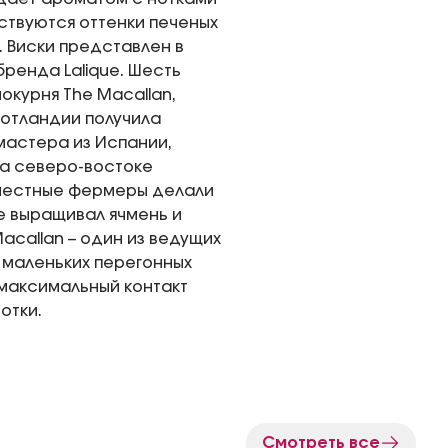
вствуются оттенки печеных
. Виски представлен в
ренда Lalique. Шесть
окурня The Macallan,
Шотландии получила
мастера из Испании,
на северо-востоке
 местные фермеры делали
же выращивал ячмень и
callan – один из ведущих
 маленьких перегонных
 максимальный контакт
отки.
Смотреть все