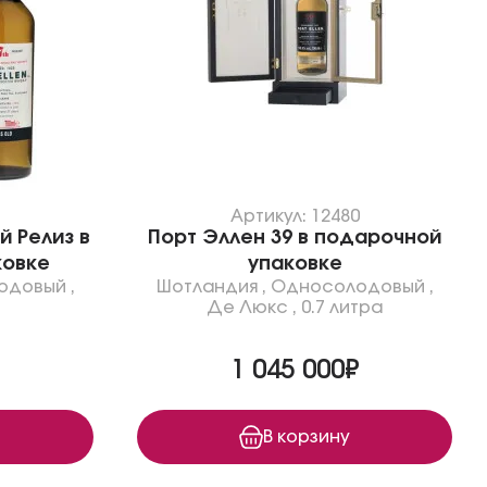
Артикул: 12480
й Релиз в
Порт Эллен 39 в подарочной
ковке
упаковке
одовый
,
Шотландия
,
Односолодовый
,
Де Люкс
,
0.7 литра
1 045 000₽
В корзину