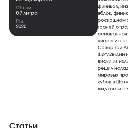
фиников, ин
Объем
0.7 литра
яблок, фини
роскошном х
Год
2020
граней отра
основанная 
лицензию на
Северной Ам
Шотландии н
виски из из
решил налад
мировых про
кубов в Шот
жидкости с 
Статьи