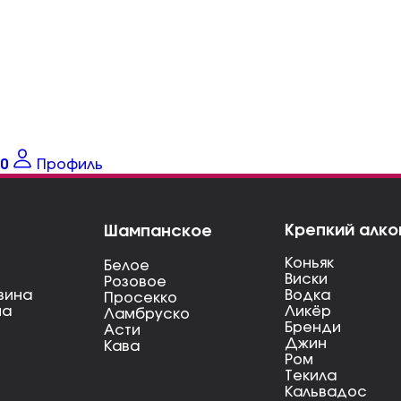
0
Профиль
Крепкий алко
Шампанское
Коньяк
Белое
Виски
Розовое
вина
Водка
Просекко
на
Ликёр
Ламбруско
Бренди
Асти
Джин
Кава
Ром
Текила
Кальвадос