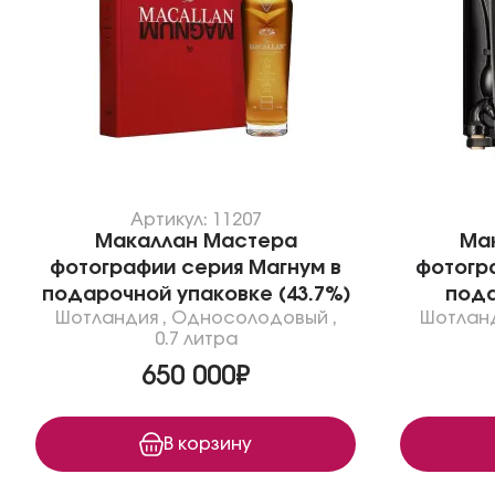
Артикул: 11207
Макаллан Мастера
Ма
фотографии серия Магнум в
фотогр
подарочной упаковке (43.7%)
пода
Шотландия
,
Односолодовый
,
Шотлан
0.7 литра
650 000₽
В корзину