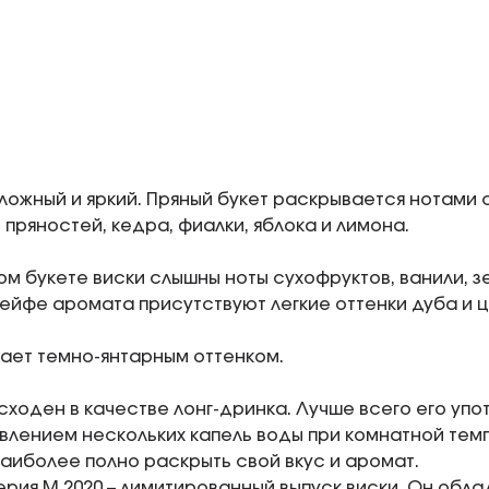
сложный и яркий. Пряный букет раскрывается нотами 
 пряностей, кедра, фиалки, яблока и лимона.
ом букете виски слышны ноты сухофруктов, ванили, з
лейфе аромата присутствуют легкие оттенки дуба и 
ает темно-янтарным оттенком.
сходен в качестве лонг-дринка. Лучше всего его упо
влением нескольких капель воды при комнатной темп
наиболее полно раскрыть свой вкус и аромат.
рия М 2020 – лимитированный выпуск виски. Он обл