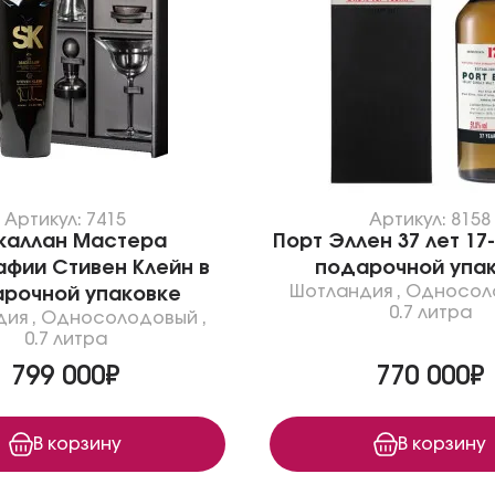
Артикул: 7415
Артикул: 8158
каллан Мастера
Порт Эллен 37 лет 17-
афии Стивен Клейн в
подарочной упа
Шотландия
,
Односол
рочной упаковке
0.7 литра
дия
,
Односолодовый
,
0.7 литра
799 000₽
770 000₽
В корзину
В корзину