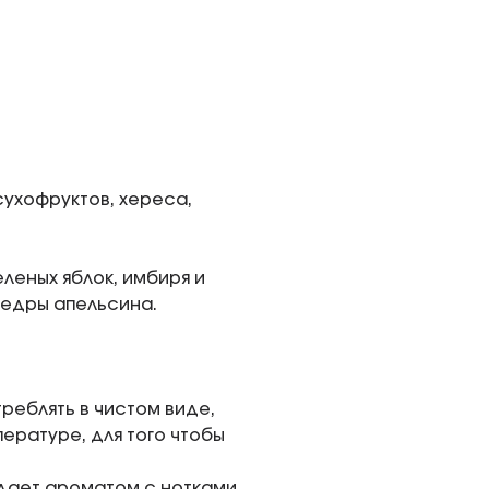
сухофруктов, хереса,
еленых яблок, имбиря и
цедры апельсина.
треблять в чистом виде,
ературе, для того чтобы
адает ароматом с нотками