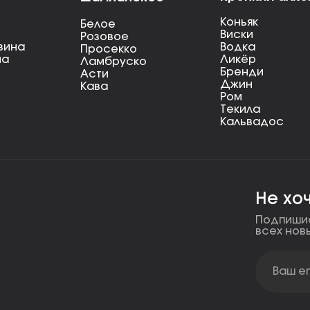
Коньяк
Белое
Виски
Розовое
вина
Водка
Просекко
на
Ликёр
Ламбруско
Бренди
Асти
Джин
Кава
Ром
Текила
Кальвадос
Не хо
Подпишис
всех нов