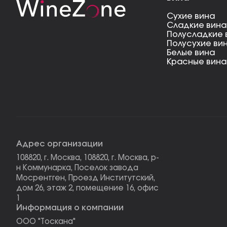
Мерло
Мескаль
1 год
Шардоне
Саке
Сухие вина
2 года
Шираз
Полугар
Сладкие вина
3 Года
Рислинг
Самогон
Полусладкие 
4 года
Каберне Фран
Бальзам
Полусухие ви
5 Лет
Пино Гриджио
Белые вина
6 лет
Саперави
Красные вина
7 Лет
Смотреть все
8 лет
10 Лет
11 лет
Смотреть все
Адрес организации
108820, г. Москва, 108820, г. Москва, р-
н Коммунарка, Поселок завода
Мосрентген, Проезд Институтский,
дом 26, этаж 2, помещение 16, офис
1
Информация о компании
ООО "Тоскана"