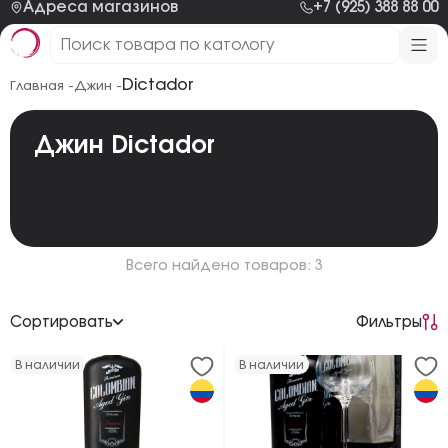
Адреса магазинов
+7 (925) 388 88 00
Dictador
Главная -
Джин -
Джин Dictador
Всего найдено товаров: 3
Сортировать
Фильтры
По возрастанию цены
В наличии
В наличии