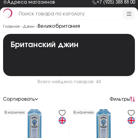
Адреса магазинов
+7 (925) 388 88 00
Великобритания
Главная -
Джин -
Британский джин
Всего найдено товаров: 44
Сортировать
Фильтры
По возрастанию цены
В наличии
В наличии