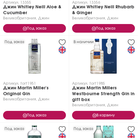
Артикул: 13355
Артикул: 13356
Джин Whitley Neill Aloe &
Джин Whitley Neill Rhubarb
Cucumber
& Ginger
Великобритания
,
Джин
Великобритания
,
Джин
Под заказ
Под заказ
Под заказ
В наличии
Артикул: fort1951
Артикул: fort1985
Джин Martin Miller's
Джин Martin Millers
Original Gin
Westbourne Strength Gin in
Великобритания
,
Джин
gift box
Великобритания
,
Джин
Под заказ
В корзину
Под заказ
Под заказ