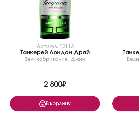
Артикул: 12113
Танкерей Лондон Драй
Танк
Великобритания
,
Джин
Вел
2 800₽
В корзину