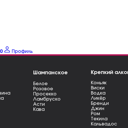
0
Профиль
Крепкий алко
Шампанское
Коньяк
Белое
Виски
Розовое
вина
Водка
Просекко
на
Ликёр
Ламбруско
Бренди
Асти
Джин
Кава
Ром
Текила
Кальвадос