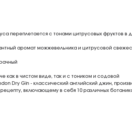
уса переплетается с тонами цитрусовых фруктов в 
антный аромат можжевельника и цитрусовой свежес
зрачный
че как в чистом виде, так и с тоником и содовой
ndon Dry Gin - классический английский джин, прои
рецепту, включающему в себя 10 различных ботаник