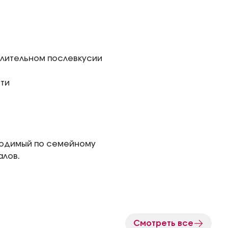
длительном послевкусии
ти
зводимый по семейному
алов.
Смотреть все