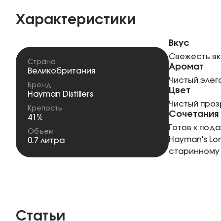
Характеристики
Вкус
Свежесть вк
Страна
Аромат
Великобритания
Чистый элег
Бренд
Цвет
Hayman Distillers
Чистый про
Крепость
Сочетания
41%
Готов к пода
Объем
Hayman's Lo
0.7 литра
старинному 
Статьи