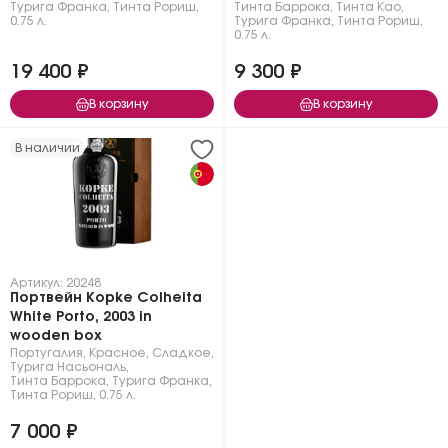
Турига Франка
,
Тинта Рориш
,
Тинта Баррока
,
Тинта Као
,
0.75 л.
Турига Франка
,
Тинта Рориш
,
0.75 л.
19 400 ₽
9 300 ₽
В корзину
В корзину
В наличии
Артикул: 20248
Портвейн Kopke Colheita
White Porto, 2003 in
wooden box
Португалия
,
Красное
,
Сладкое
,
Турига Насьональ
,
Тинта Баррока
,
Турига Франка
,
Тинта Рориш
,
0.75 л.
7 000 ₽