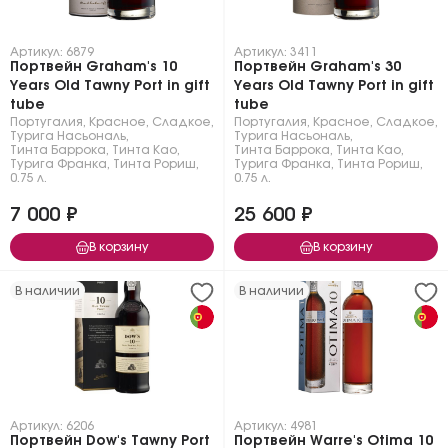
Артикул: 6879
Артикул: 3411
Портвейн Graham's 10
Портвейн Graham's 30
Years Old Tawny Port in gift
Years Old Tawny Port in gift
tube
tube
Португалия
,
Красное
,
Сладкое
,
Португалия
,
Красное
,
Сладкое
,
Турига Насьональ
,
Турига Насьональ
,
Тинта Баррока
,
Тинта Као
,
Тинта Баррока
,
Тинта Као
,
Турига Франка
,
Тинта Рориш
,
Турига Франка
,
Тинта Рориш
,
0.75 л.
0.75 л.
7 000 ₽
25 600 ₽
В корзину
В корзину
В наличии
В наличии
Артикул: 6206
Артикул: 4981
Портвейн Dow's Tawny Port
Портвейн Warre's Otima 10