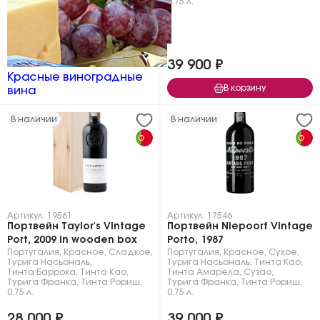
0.75 л.
39 900 ₽
Красные виноградные
В корзину
вина
В наличии
В наличии
Артикул: 19561
Артикул: 17546
Портвейн Taylor's Vintage
Портвейн Niepoort Vintage
Port, 2009 in wooden box
Porto, 1987
Португалия
,
Красное
,
Сладкое
,
Португалия
,
Красное
,
Сухое
,
Турига Насьональ
,
Турига Насьональ
,
Тинта Као
,
Тинта Баррока
,
Тинта Као
,
Тинта Амарела
,
Сузао
,
Турига Франка
,
Тинта Рориш
,
Турига Франка
,
Тинта Рориш
,
0.75 л.
0.75 л.
28 000 ₽
39 000 ₽