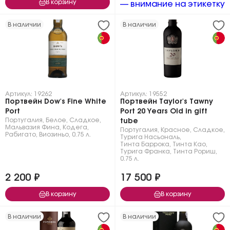
В корзину
— внимание на этикетку
В наличии
В наличии
Артикул: 19262
Артикул: 19552
Портвейн Dow's Fine White
Портвейн Taylor's Tawny
Port
Port 20 Years Old in gift
Португалия
,
Белое
,
Сладкое
,
tube
Мальвазия Фина
,
Кодега
,
Португалия
,
Красное
,
Сладкое
,
Рабигато
,
Виозиньо
,
0.75 л.
Турига Насьональ
,
Тинта Баррока
,
Тинта Као
,
Турига Франка
,
Тинта Рориш
,
0.75 л.
2 200 ₽
17 500 ₽
В корзину
В корзину
В наличии
В наличии