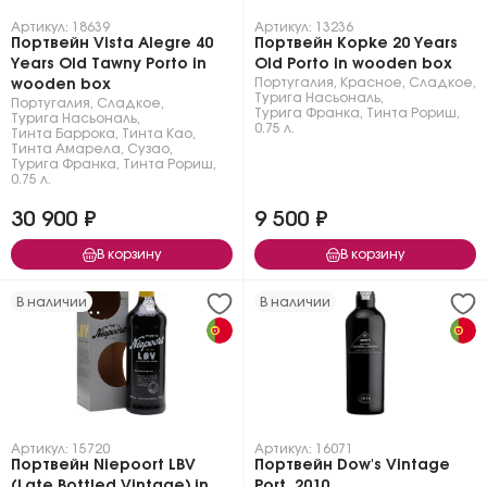
Артикул: 18639
Артикул: 13236
Портвейн Vista Alegre 40
Портвейн Kopke 20 Years
Years Old Tawny Porto in
Old Porto in wooden box
Португалия
,
Красное
,
Сладкое
,
wooden box
Турига Насьональ
,
Португалия
,
Сладкое
,
Турига Франка
,
Тинта Рориш
,
Турига Насьональ
,
0.75 л.
Тинта Баррока
,
Тинта Као
,
Тинта Амарела
,
Сузао
,
Турига Франка
,
Тинта Рориш
,
0.75 л.
30 900 ₽
9 500 ₽
В корзину
В корзину
В наличии
В наличии
Артикул: 15720
Артикул: 16071
Портвейн Niepoort LBV
Портвейн Dow's Vintage
(Late Bottled Vintage) in
Port, 2010