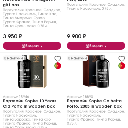
Португалия
,
Красное
,
Сладкое
,
gift box
Турига Насьональ
,
0.75 л.
Португалия
,
Красное
,
Сладкое
,
Турига Насьональ
,
Тинта Као
,
Тинта Амарела
,
Сузао
,
Турига Франка
,
Тинта Рориш
,
Тинта Франческа
,
0.75 л.
3 950 ₽
9 900 ₽
В корзину
В корзину
В наличии
В наличии
Артикул: 15946
Артикул: 18890
Портвейн Kopke 10 Years
Портвейн Kopke Colheita
Old Porto in wooden box
Porto, 2003 in wooden box
Португалия
,
Красное
,
Сладкое
,
Португалия
,
Красное
,
Сладкое
,
Турига Насьональ
,
Турига Насьональ
,
Тинта Баррока
,
Тинта Као
,
Турига Франка
,
Тинта Рориш
,
Турига Франка
,
Тинта Рориш
,
0.75 л.
Тинта Франциска
,
0.75 л.