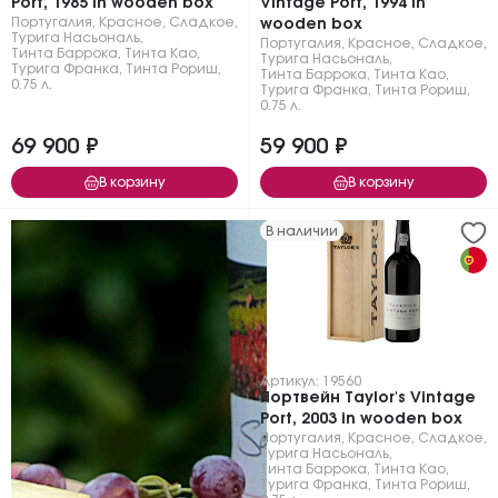
Port, 1985 in wooden box
Vintage Port, 1994 in
Португалия
,
Красное
,
Сладкое
,
wooden box
Турига Насьональ
,
Португалия
,
Красное
,
Сладкое
,
Тинта Баррока
,
Тинта Као
,
Турига Насьональ
,
Турига Франка
,
Тинта Рориш
,
Тинта Баррока
,
Тинта Као
,
0.75 л.
Турига Франка
,
Тинта Рориш
,
0.75 л.
69 900 ₽
59 900 ₽
В корзину
В корзину
В наличии
Артикул: 19560
Портвейн Taylor's Vintage
Port, 2003 in wooden box
Португалия
,
Красное
,
Сладкое
,
Турига Насьональ
,
Тинта Баррока
,
Тинта Као
,
Турига Франка
,
Тинта Рориш
,