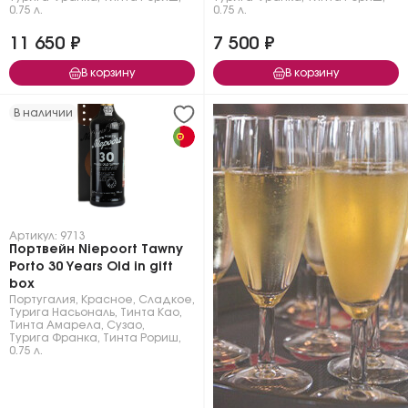
0.75 л.
0.75 л.
11 650 ₽
7 500 ₽
В корзину
В корзину
В наличии
Артикул: 9713
Портвейн Niepoort Tawny
Porto 30 Years Old in gift
box
Португалия
,
Красное
,
Сладкое
,
Турига Насьональ
,
Тинта Као
,
Тинта Амарела
,
Сузао
,
Турига Франка
,
Тинта Рориш
,
0.75 л.