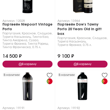
Артикул: 12028
Артикул: 13964
Портвейн Niepoort Vintage
Портвейн Dow's Tawny
Porto
Porto 20 Years Old in gift
Португалия
,
Красное
,
Сладкое
,
box
Турига Насьональ
,
Тинта Као
,
Португалия
,
Красное
,
Сладкое
,
Тинта Амарела
,
Сузао
,
Турига Насьональ
,
Турига Франка
,
Тинта Рориш
,
Турига Франка
,
0.75 л.
Тинта Франческа
,
0.75 л.
14 500 ₽
9 100 ₽
В корзину
В корзину
В наличии
В наличии
Артикул: 19191
Артикул: 19192