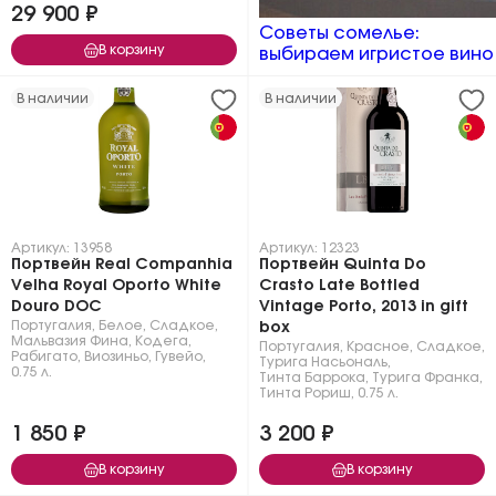
29 900 ₽
Советы сомелье:
В корзину
выбираем игристое вино
В наличии
В наличии
Артикул: 13958
Артикул: 12323
Портвейн Real Companhia
Портвейн Quinta Do
Velha Royal Oporto White
Crasto Late Bottled
Douro DOC
Vintage Porto, 2013 in gift
Португалия
,
Белое
,
Сладкое
,
box
Мальвазия Фина
,
Кодега
,
Португалия
,
Красное
,
Сладкое
,
Рабигато
,
Виозиньо
,
Гувейо
,
Турига Насьональ
,
0.75 л.
Тинта Баррока
,
Турига Франка
,
Тинта Рориш
,
0.75 л.
1 850 ₽
3 200 ₽
В корзину
В корзину