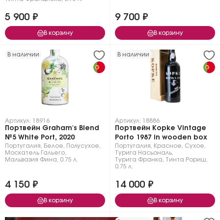
5 900 ₽
9 700 ₽
В корзину
В корзину
В наличии
В наличии
Артикул: 18916
Артикул: 18886
Портвейн Graham's Blend
Портвейн Kopke Vintage
№5 White Port, 2020
Porto 1987 in wooden box
Португалия
,
Белое
,
Полусухое
,
Португалия
,
Красное
,
Сухое
,
Москатель Гальего
,
Турига Насьональ
,
Мальвазия Фина
,
0.75 л.
Турига Франка
,
Тинта Рориш
,
0.75 л.
4 150 ₽
14 000 ₽
В корзину
В корзину