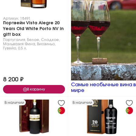
Артикул: 18491
Портвейн Vista Alegre 20
Years Old White Porto NV in
gift box
Португалия
,
Белое
,
Сладкое
,
Мальвазия Фина
,
Виозиньо
,
Гувейо
,
0.5 л.
8 200 ₽
Самые необычные вина в
В корзину
мире
В наличии
В наличии