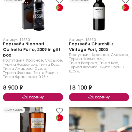
Артикул: 17550
Артикул: 15550
Портвейн Niepoort
Портвейн Churchill's
Colheita Porto, 2009 in gift
Vintage Port, 2003
Португалия
,
Красное
,
Сладкое
,
box
Турига Насьональ
,
Португалия
,
Красное
,
Сладкое
,
Тинта Баррока
,
Тинта Као
,
Турига Насьональ
,
Тинта Као
,
Турига Франка
,
Тинта Рориш
,
Тинта Амарела
,
Сузао
,
0.75 л.
Турига Франка
,
Тинта Рориш
,
Тинта Франческа
,
0.75 л.
8 900 ₽
18 100 ₽
В корзину
В корзину
В наличии