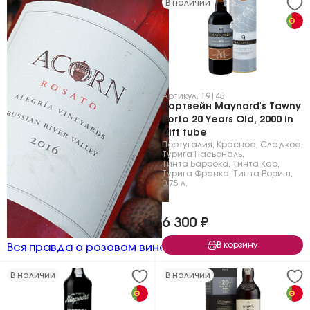
В наличии
Артикул: 19145
Портвейн Maynard's Tawny
Porto 20 Years Old, 2000 in
gift tube
Португалия
,
Красное
,
Сладкое
,
Турига Насьональ
,
Тинта Баррока
,
Тинта Као
,
Турига Франка
,
Тинта Рориш
,
0.75 л.
6 300 ₽
В корзину
Вся правда о розовом вине
В наличии
В наличии