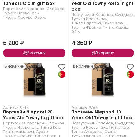
10 Years Old in gift box
Year Old Tawny Porto in gift
Португалия
,
Красное
,
Сладкое
,
box
Турига Насьональ
,
Португалия
,
Красное
,
Сладкое
,
Турига Франка
,
0.75 л.
Турига Насьональ
,
Тинта Баррока
,
Тинта Као
,
Турига Франка
,
Тинта Рориш
,
0.5 л.
5 200 ₽
4 350 ₽
В корзину
В корзину
В наличии
В наличии
Артикул: 9714
Артикул: 9767
Портвейн Niepoort 20
Портвейн Niepoort 10
Years Old Tawny in gift box
Years Old Tawny in gift box
Португалия
,
Красное
,
Сладкое
,
Португалия
,
Красное
,
Сладкое
,
Турига Насьональ
,
Тинта Као
,
Турига Насьональ
,
Тинта Као
,
Тинта Амарела
,
Сузао
,
Тинта Амарела
,
Сузао
,
Турига Франка
,
Тинта Рориш
,
Турига Франка
,
Тинта Рориш
,