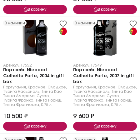
В корзину
В корзину
В наличии
В наличии
Артикул: 17552
Артикул: 17549
Портвейн Niepoort
Портвейн Niepoort
Colheita Porto, 2004 in gift
Colheita Porto, 2007 in gift
box
box
Португалия
,
Красное
,
Сладкое
,
Португалия
,
Красное
,
Сладкое
,
Турига Насьональ
,
Тинта Као
,
Турига Насьональ
,
Тинта Као
,
Тинта Амарела
,
Сузао
,
Тинта Амарела
,
Сузао
,
Турига Франка
,
Тинта Рориш
,
Турига Франка
,
Тинта Рориш
,
Тинта Франческа
,
0.75 л.
Тинта Франческа
,
0.75 л.
10 500 ₽
9 600 ₽
В корзину
В корзину
В наличии
В наличии