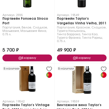
Артикул: 2935
Артикул: 19549
Портвейн Fonseca Siroco
Портвейн Taylor's
Port
Vargellas Vinha Velha, 2011
Португалия
,
Белое
,
Сладкое
,
Португалия
,
Красное
,
Сладкое
,
Мальвазия
,
Мальвазия Фина
,
Турига Насьональ
,
0.75 л.
Тинта Баррока
,
Тинта Као
,
Турига Франка
,
Тинта Рориш
,
0.75 л.
5 700 ₽
49 900 ₽
В корзину
В корзину
В наличии
В наличии
Артикул: 19562
Артикул: 19559
Портвейн Taylor's Vintage
Винтажное вино Taylor's