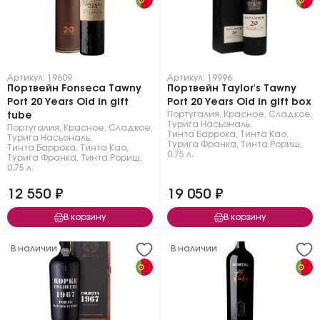
Артикул: 19609
Артикул: 19996
Портвейн Fonseca Tawny
Портвейн Taylor's Tawny
Port 20 Years Old in gift
Port 20 Years Old in gift box
Португалия
,
Красное
,
Сладкое
,
tube
Турига Насьональ
,
Португалия
,
Красное
,
Сладкое
,
Тинта Баррока
,
Тинта Као
,
Турига Насьональ
,
Турига Франка
,
Тинта Рориш
,
Тинта Баррока
,
Тинта Као
,
0.75 л.
Турига Франка
,
Тинта Рориш
,
0.75 л.
12 550 ₽
19 050 ₽
В корзину
В корзину
В наличии
В наличии