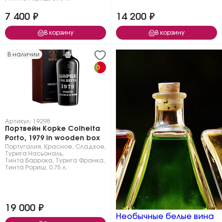
7 400 ₽
14 200 ₽
В корзину
В корзину
В наличии
Артикул: 19298
Портвейн Kopke Colheita
Porto, 1979 in wooden box
Португалия
,
Красное
,
Сладкое
,
Турига Насьональ
,
Тинта Баррока
,
Турига Франка
,
Тинта Рориш
,
0.75 л.
19 000 ₽
Необычные белые вина