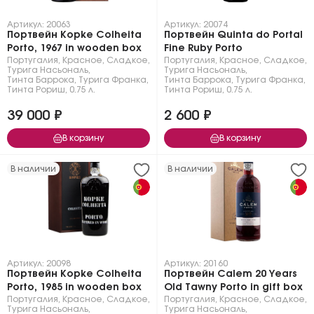
Артикул: 20063
Артикул: 20074
Портвейн Kopke Colheita
Портвейн Quinta do Portal
Porto, 1967 in wooden box
Fine Ruby Porto
Португалия
,
Красное
,
Сладкое
,
Португалия
,
Красное
,
Сладкое
,
Турига Насьональ
,
Турига Насьональ
,
Тинта Баррока
,
Турига Франка
,
Тинта Баррока
,
Турига Франка
,
Тинта Рориш
,
0.75 л.
Тинта Рориш
,
0.75 л.
39 000 ₽
2 600 ₽
В корзину
В корзину
В наличии
В наличии
Артикул: 20098
Артикул: 20160
Портвейн Kopke Colheita
Портвейн Calem 20 Years
Porto, 1985 in wooden box
Old Tawny Porto in gift box
Португалия
,
Красное
,
Сладкое
,
Португалия
,
Красное
,
Сладкое
,
Турига Насьональ
,
Турига Насьональ
,