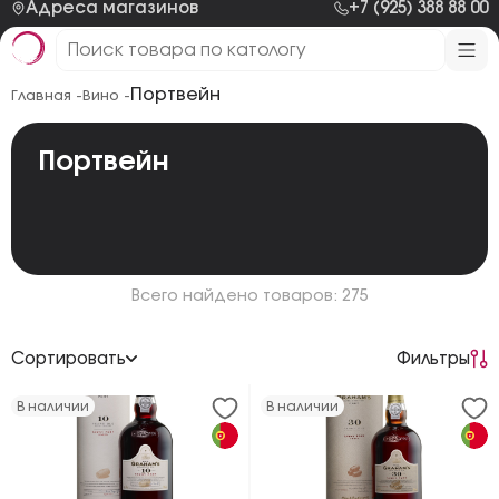
Адреса магазинов
+7 (925) 388 88 00
Портвейн
Главная -
Вино -
Портвейн
Всего найдено товаров: 275
Сортировать
Фильтры
По возрастанию цены
В наличии
В наличии