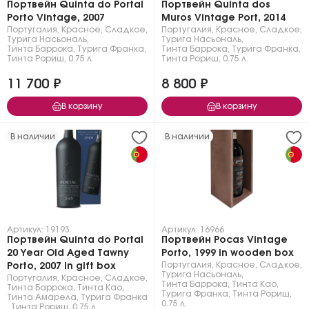
Портвейн Quinta do Portal
Портвейн Quinta dos
Porto Vintage, 2007
Muros Vintage Port, 2014
Португалия
,
Красное
,
Сладкое
,
Португалия
,
Красное
,
Сладкое
,
Турига Насьональ
,
Турига Насьональ
,
Тинта Баррока
,
Турига Франка
,
Тинта Баррока
,
Турига Франка
,
Тинта Рориш
,
0.75 л.
Тинта Рориш
,
0.75 л.
11 700 ₽
8 800 ₽
В корзину
В корзину
В наличии
В наличии
Артикул: 19193
Артикул: 16966
Портвейн Quinta do Portal
Портвейн Pocas Vintage
20 Year Old Aged Tawny
Porto, 1999 in wooden box
Португалия
,
Красное
,
Сладкое
,
Porto, 2007 in gift box
Турига Насьональ
,
Португалия
,
Красное
,
Сладкое
,
Тинта Баррока
,
Тинта Као
,
Тинта Баррока
,
Тинта Као
,
Турига Франка
,
Тинта Рориш
,
Тинта Амарела
,
Турига Франка
0.75 л.
,
Тинта Рориш
,
0.75 л.