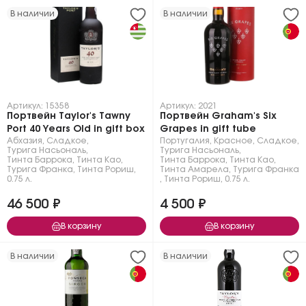
В наличии
В наличии
Артикул: 15358
Артикул: 2021
Портвейн Taylor's Tawny
Портвейн Graham's Six
Port 40 Years Old in gift box
Grapes in gift tube
Абхазия
,
Сладкое
,
Португалия
,
Красное
,
Сладкое
,
Турига Насьональ
,
Турига Насьональ
,
Тинта Баррока
,
Тинта Као
,
Тинта Баррока
,
Тинта Као
,
Турига Франка
,
Тинта Рориш
,
Тинта Амарела
,
Турига Франка
0.75 л.
,
Тинта Рориш
,
0.75 л.
46 500 ₽
4 500 ₽
В корзину
В корзину
В наличии
В наличии