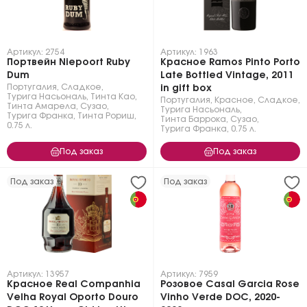
Артикул: 2754
Артикул: 1963
Портвейн Niepoort Ruby
Красное Ramos Pinto Porto
Dum
Late Bottled Vintage, 2011
Португалия
,
Сладкое
,
in gift box
Турига Насьональ
,
Тинта Као
,
Португалия
,
Красное
,
Сладкое
,
Тинта Амарела
,
Сузао
,
Турига Насьональ
,
Турига Франка
,
Тинта Рориш
,
Тинта Баррока
,
Сузао
,
0.75 л.
Турига Франка
,
0.75 л.
Под заказ
Под заказ
Под заказ
Под заказ
Артикул: 13957
Артикул: 7959
Красное Real Companhia
Розовое Casal Garcia Rose
Velha Royal Oporto Douro
Vinho Verde DOC, 2020-