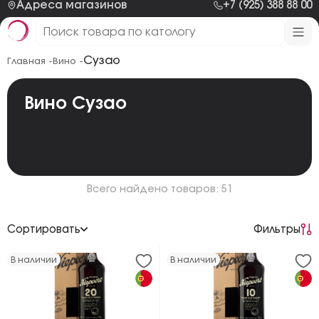
Адреса магазинов
+7 (925) 388 88 00
Сузао
Главная -
Вино -
Вино Сузао
Всего найдено товаров: 51
Сортировать
Фильтры
По возрастанию цены
В наличии
В наличии