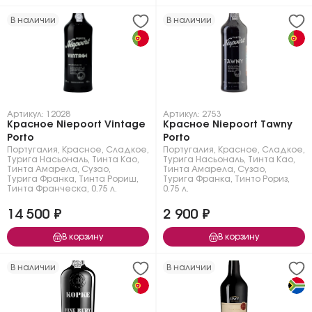
В наличии
В наличии
Артикул: 12028
Артикул: 2753
Красное Niepoort Vintage
Красное Niepoort Tawny
Porto
Porto
Португалия
,
Красное
,
Сладкое
,
Португалия
,
Красное
,
Сладкое
,
Турига Насьональ
,
Тинта Као
,
Турига Насьональ
,
Тинта Као
,
Тинта Амарела
,
Сузао
,
Тинта Амарела
,
Сузао
,
Турига Франка
,
Тинта Рориш
,
Турига Франка
,
Тинто Рориз
,
Тинта Франческа
,
0.75 л.
0.75 л.
14 500 ₽
2 900 ₽
В корзину
В корзину
В наличии
В наличии