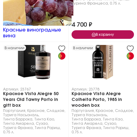
Турина Францеса
,
0.75 л.
4 700 ₽
Красные виноградные
В корзину
вина
В наличии
В наличии
Артикул: 23767
Артикул: 23778
Красное Vista Alegre 50
Красное Vista Alegre
Years Old Tawny Porto in
Сolheita Porto, 1985 in
gift box
wooden box
Португалия
,
Красное
,
Сладкое
,
Португалия
,
Красное
,
Сладкое
,
Турига Насьональ
,
Турига Насьональ
,
Тинта Баррока
,
Тинта Као
,
Тинта Баррока
,
Тинта Као
,
Тинта Амарела
,
Сузао
,
Тинта Амарела
,
Сузао
,
Турига Франка
,
Тинта Рориш
,
Турига Франка
,
Тинта Рориш
,
0.75 л.
0.75 л.