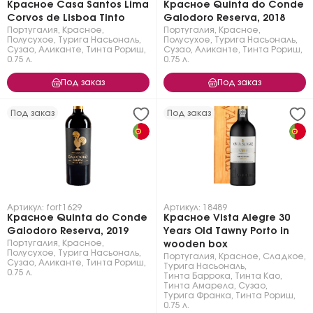
Красное Casa Santos Lima
Красное Quinta do Conde
Corvos de Lisboa Tinto
Galodoro Reserva, 2018
Португалия
,
Красное
,
Португалия
,
Красное
,
Полусухое
,
Турига Насьональ
,
Полусухое
,
Турига Насьональ
,
Сузао
,
Аликанте
,
Тинта Рориш
,
Сузао
,
Аликанте
,
Тинта Рориш
,
0.75 л.
0.75 л.
Под заказ
Под заказ
Под заказ
Под заказ
Артикул: fort1629
Артикул: 18489
Красное Quinta do Conde
Красное Vista Alegre 30
Galodoro Reserva, 2019
Years Old Tawny Porto in
Португалия
,
Красное
,
wooden box
Полусухое
,
Турига Насьональ
,
Португалия
,
Красное
,
Сладкое
,
Сузао
,
Аликанте
,
Тинта Рориш
,
Турига Насьональ
,
0.75 л.
Тинта Баррока
,
Тинта Као
,
Тинта Амарела
,
Сузао
,
Турига Франка
,
Тинта Рориш
,
0.75 л.