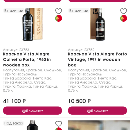
В наличии
В наличии
Артикул: 23783
Артикул: 23782
Красное Vista Alegre
Красное Vista Alegre Porto
Сolheita Porto, 1980 in
Vintage, 1997 in wooden
wooden box
box
Португалия
,
Красное
,
Сладкое
,
Португалия
,
Красное
,
Сладкое
,
Турига Насьональ
,
Турига Насьональ
,
Тинта Баррока
,
Тинта Као
,
Тинта Баррока
,
Тинта Као
,
Тинта Амарела
,
Сузао
,
Тинта Амарела
,
Сузао
,
Турига Франка
,
Тинта Рориш
,
Турига Франка
,
Тинта Рориш
,
0.75 л.
0.75 л.
41 100 ₽
10 500 ₽
В корзину
В корзину
Под заказ