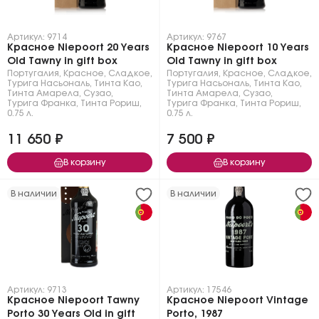
Артикул: 9714
Артикул: 9767
Красное Niepoort 20 Years
Красное Niepoort 10 Years
Old Tawny in gift box
Old Tawny in gift box
Португалия
,
Красное
,
Сладкое
,
Португалия
,
Красное
,
Сладкое
,
Турига Насьональ
,
Тинта Као
,
Турига Насьональ
,
Тинта Као
,
Тинта Амарела
,
Сузао
,
Тинта Амарела
,
Сузао
,
Турига Франка
,
Тинта Рориш
,
Турига Франка
,
Тинта Рориш
,
0.75 л.
0.75 л.
11 650 ₽
7 500 ₽
В корзину
В корзину
В наличии
В наличии
Артикул: 9713
Артикул: 17546
Красное Niepoort Tawny
Красное Niepoort Vintage
Porto 30 Years Old in gift
Porto, 1987