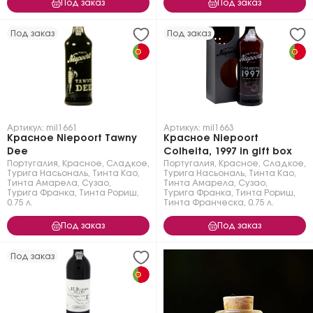
Под заказ
Под заказ
Под заказ
Под заказ
Артикул: mil1661
Артикул: mil1663
Красное Niepoort Tawny
Красное Niepoort
Dee
Colheita, 1997 in gift box
Португалия
,
Красное
,
Сладкое
,
Португалия
,
Красное
,
Сладкое
,
Турига Насьональ
,
Тинта Као
,
Турига Насьональ
,
Тинта Као
,
Тинта Амарела
,
Сузао
,
Тинта Амарела
,
Сузао
,
Турига Франка
,
Тинта Рориш
,
Турига Франка
,
Тинта Рориш
,
0.75 л.
Тинта Франческа
,
0.75 л.
Под заказ
Под заказ
Под заказ