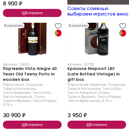
8 900 ₽
Советы сомелье:
В корзину
выбираем игристое вино
В наличии
В наличии
Артикул: 18639
Артикул: 15720
Портвейн Vista Alegre 40
Красное Niepoort LBV
Years Old Tawny Porto in
(Late Bottled Vintage) in
wooden box
gift box
Португалия
,
Сладкое
,
Португалия
,
Красное
,
Сладкое
,
Турига Насьональ
,
Турига Насьональ
,
Тинта Као
,
Тинта Баррока
,
Тинта Као
,
Тинта Амарела
,
Сузао
,
Тинта Амарела
,
Сузао
,
Турига Франка
,
Тинта Рориш
,
Турига Франка
,
Тинта Рориш
,
Тинта Франческа
,
0.75 л.
0.75 л.
30 900 ₽
3 950 ₽
В корзину
В корзину