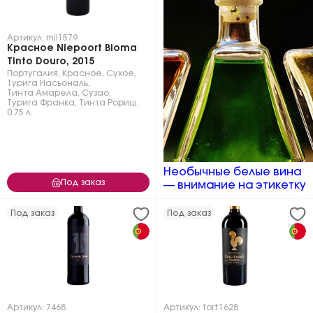
Артикул: mil1579
Красное Niepoort Bioma
Tinto Douro, 2015
Португалия
,
Красное
,
Сухое
,
Турига Насьональ
,
Тинта Амарела
,
Сузао
,
Турига Франка
,
Тинта Рориш
,
0.75 л.
Необычные белые вина
Под заказ
— внимание на этикетку
Под заказ
Под заказ
Артикул: 7468
Артикул: fort1628