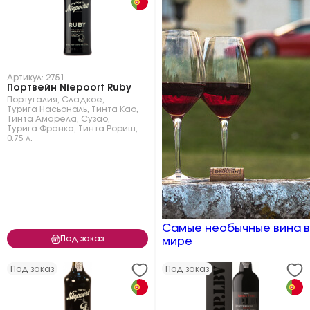
Артикул: 2751
Портвейн Niepoort Ruby
Португалия
,
Сладкое
,
Турига Насьональ
,
Тинта Као
,
Тинта Амарела
,
Сузао
,
Турига Франка
,
Тинта Рориш
,
0.75 л.
Самые необычные вина в
Под заказ
мире
Под заказ
Под заказ