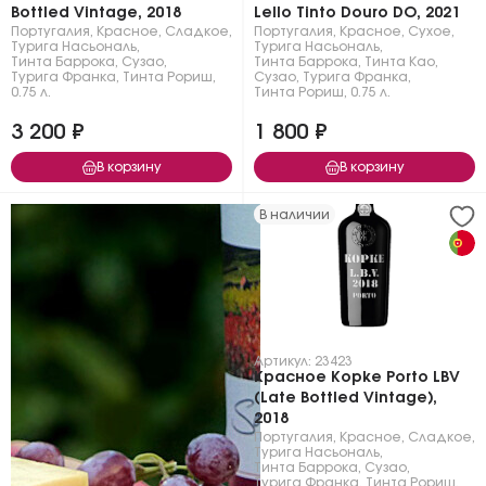
Bottled Vintage, 2018
Lello Tinto Douro DO, 2021
Португалия
,
Красное
,
Сладкое
,
Португалия
,
Красное
,
Сухое
,
Турига Насьональ
,
Турига Насьональ
,
Тинта Баррока
,
Сузао
,
Тинта Баррока
,
Тинта Као
,
Турига Франка
,
Тинта Рориш
,
Сузао
,
Турига Франка
,
0.75 л.
Тинта Рориш
,
0.75 л.
3 200 ₽
1 800 ₽
В корзину
В корзину
В наличии
Артикул: 23423
Красное Kopke Porto LBV
(Late Bottled Vintage),
2018
Португалия
,
Красное
,
Сладкое
,
Турига Насьональ
,
Тинта Баррока
,
Сузао
,
Турига Франка
,
Тинта Рориш
,