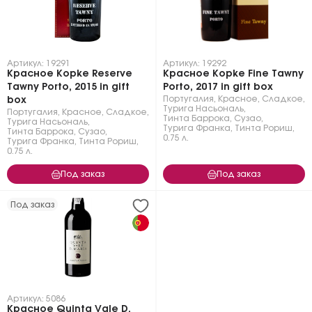
Артикул: 19291
Артикул: 19292
Красное Kopke Reserve
Красное Kopke Fine Tawny
Tawny Porto, 2015 in gift
Porto, 2017 in gift box
Португалия
,
Красное
,
Сладкое
,
box
Турига Насьональ
,
Португалия
,
Красное
,
Сладкое
,
Тинта Баррока
,
Сузао
,
Турига Насьональ
,
Турига Франка
,
Тинта Рориш
,
Тинта Баррока
,
Сузао
,
0.75 л.
Турига Франка
,
Тинта Рориш
,
0.75 л.
Под заказ
Под заказ
Под заказ
Артикул: 5086
Красное Quinta Vale D.