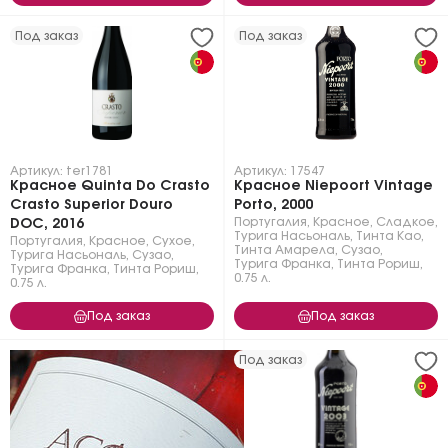
Под заказ
Под заказ
Артикул: ter1781
Артикул: 17547
Красное Quinta Do Crasto
Красное Niepoort Vintage
Crasto Superior Douro
Porto, 2000
Португалия
,
Красное
,
Сладкое
,
DOC, 2016
Турига Насьональ
,
Тинта Као
,
Португалия
,
Красное
,
Сухое
,
Тинта Амарела
,
Сузао
,
Турига Насьональ
,
Сузао
,
Турига Франка
,
Тинта Рориш
,
Турига Франка
,
Тинта Рориш
,
0.75 л.
0.75 л.
Под заказ
Под заказ
Под заказ