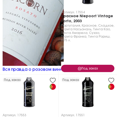
Артикул: 17554
Красное Niepoort Vintage
Porto, 2003
Португалия
,
Красное
,
Сладкое
,
Турига Насьональ
,
Тинта Као
,
Тинта Амарела
,
Сузао
,
Турига Франка
,
Тинта Рориш
,
0.75 л.
Под заказ
Вся правда о розовом вине
Под заказ
Под заказ
Артикул: 17553
Артикул: 17551