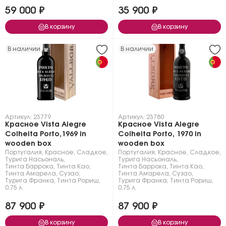
59 000 ₽
35 900 ₽
В корзину
В корзину
В наличии
В наличии
Артикул: 23779
Артикул: 23780
Красное Vista Alegre
Красное Vista Alegre
Сolheita Porto,1969 in
Сolheita Porto, 1970 in
wooden box
wooden box
Португалия
,
Красное
,
Сладкое
,
Португалия
,
Красное
,
Сладкое
,
Турига Насьональ
,
Турига Насьональ
,
Тинта Баррока
,
Тинта Као
,
Тинта Баррока
,
Тинта Као
,
Тинта Амарела
,
Сузао
,
Тинта Амарела
,
Сузао
,
Турига Франка
,
Тинта Рориш
,
Турига Франка
,
Тинта Рориш
,
0.75 л.
0.75 л.
87 900 ₽
87 900 ₽
В корзину
В корзину