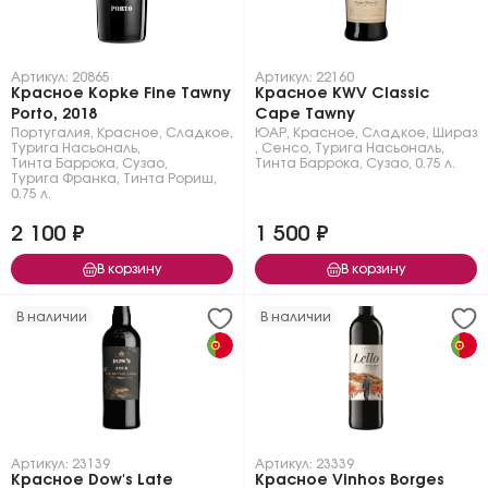
Артикул: 20865
Артикул: 22160
Красное Kopke Fine Tawny
Красное KWV Classic
Porto, 2018
Cape Tawny
Португалия
,
Красное
,
Сладкое
,
ЮАР
,
Красное
,
Сладкое
,
Шираз
Турига Насьональ
,
,
Сенсо
,
Турига Насьональ
,
Тинта Баррока
,
Сузао
,
Тинта Баррока
,
Сузао
,
0.75 л.
Турига Франка
,
Тинта Рориш
,
0.75 л.
2 100 ₽
1 500 ₽
В корзину
В корзину
В наличии
В наличии
Артикул: 23139
Артикул: 23339
Красное Dow's Late
Красное Vinhos Borges