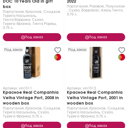
DOC 10 Years Old in gift
2022
Португалия
,
Розовое
,
Полусухое
box
,
Сузао
,
Борракал
,
Азаль Тинто
,
Португалия
,
Красное
,
Сладкое
,
0.75 л.
Турига Насьональ
,
Тинта Баррока
,
Сузао
,
Турига Франка
,
Тинта Рориш
,
0.75 л.
Под заказ
Под заказ
Под заказ
Под заказ
Артикул: vin1511
Артикул: vin1512
Красное Real Companhia
Красное Real Companhia
Velha Vintage Port, 2008 in
Velha Vintage Port, 2001 in
wooden box
wooden box
Португалия
,
Красное
,
Сладкое
,
Португалия
,
Красное
,
Сладкое
,
Турига Насьональ
,
Сузао
,
Турига Насьональ
,
Сузао
,
Турига Франка
,
0.75 л.
Турига Франка
,
0.75 л.
Под заказ
Под заказ