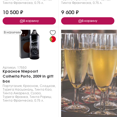
Тинта Франческа
,
0.75 л.
Тинта Франческа
,
0.75 л.
10 500 ₽
9 600 ₽
В корзину
В корзину
В наличии
Артикул: 17550
Красное Niepoort
Colheita Porto, 2009 in gift
box
Португалия
,
Красное
,
Сладкое
,
Турига Насьональ
,
Тинта Као
,
Тинта Амарела
,
Сузао
,
Турига Франка
,
Тинта Рориш
,
Тинта Франческа
,
0.75 л.