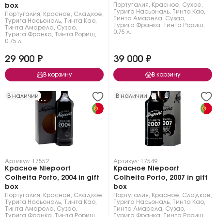
Португалия
,
Красное
,
Сухое
,
box
Турига Насьональ
,
Тинта Као
,
Португалия
,
Красное
,
Сладкое
,
Тинта Амарела
,
Сузао
,
Турига Насьональ
,
Тинта Као
,
Турига Франка
,
Тинта Рориш
,
Тинта Амарела
,
Сузао
,
0.75 л.
Турига Франка
,
Тинта Рориш
,
0.75 л.
29 900 ₽
39 000 ₽
В корзину
В корзину
В наличии
В наличии
Артикул: 17552
Артикул: 17549
Красное Niepoort
Красное Niepoort
Colheita Porto, 2004 in gift
Colheita Porto, 2007 in gift
box
box
Португалия
,
Красное
,
Сладкое
,
Португалия
,
Красное
,
Сладкое
,
Турига Насьональ
,
Тинта Као
,
Турига Насьональ
,
Тинта Као
,
Тинта Амарела
,
Сузао
,
Тинта Амарела
,
Сузао
,
Турига Франка
,
Тинта Рориш
,
Турига Франка
,
Тинта Рориш
,