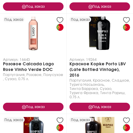
Под заказ
Под заказ
Под заказ
Под заказ
Артикул: 16643
Артикул: 19264
Розовое Calcada Lago
Красное Kopke Porto LBV
Rose Vinho Verde DOC
(Late Bottled Vintage),
Португалия
,
Розовое
,
Полусухое
2016
,
Сузао
,
0.75 л.
Португалия
,
Красное
,
Сладкое
,
Турига Насьональ
,
Тинта Баррока
,
Сузао
,
Турига Франка
,
Тинта Рориш
,
0.75 л.
Под заказ
Под заказ
Под заказ
Под заказ