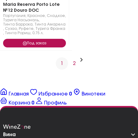
Maria Reserva Porto Lote
№12 Douro DOC
Португалия
,
Красное
,
Сладкое
,
Турига Насьональ
,
Тинта Баррока
,
Тинта Амарела
,
Сузао
,
Руфете
,
Турига Франка
,
Тинта Рориш
,
0.75 л.
Под заказ
1
2
Главная
Избранное
0
Винотеки
Корзина
0
Профиль
Вина