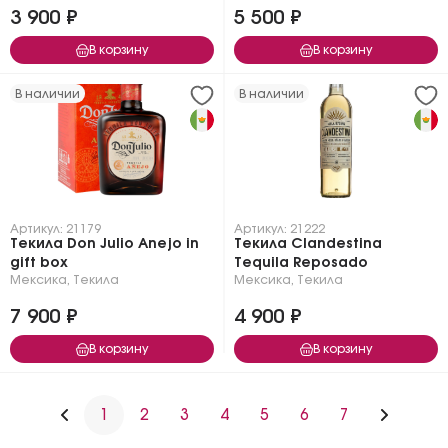
3 900 ₽
5 500 ₽
В корзину
В корзину
В наличии
В наличии
Артикул: 21179
Артикул: 21222
Текила Don Julio Anejo in
Текила Clandestina
gift box
Tequila Reposado
Мексика
,
Текила
Мексика
,
Текила
7 900 ₽
4 900 ₽
В корзину
В корзину
1
2
3
4
5
6
7