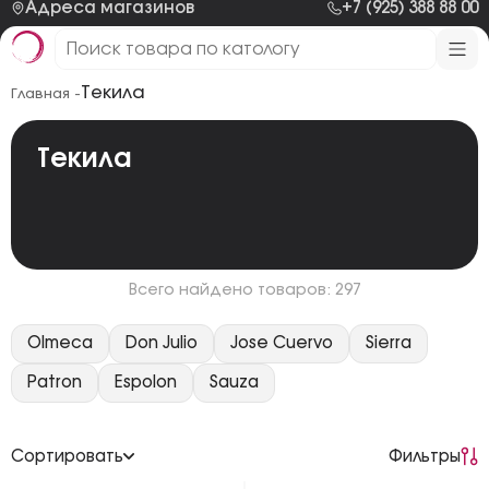
Адреса магазинов
+7 (925) 388 88 00
Текила
Главная -
Текила
Всего найдено товаров: 297
Olmeca
Don Julio
Jose Cuervo
Sierra
Patron
Espolon
Sauza
Сортировать
Фильтры
По возрастанию цены