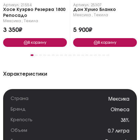
Артикул: 21554
Артикул: 25307
Хосе Куэрво Резерва 1800
Дон Хулио Бланко
Мексика
,
Текила
Репосадо
Мексика
,
Текила
3 350₽
5 900₽
В корзину
В корзину
Характеристики
Страна
Мексика
Бренд
Olmeca
Крепость
38%
Объем
0.7 литра