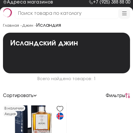
Адреса магазинов
+7 (925) 388 88 00
Исландия
Главная -
Джин -
Исландский джин
Всего найдено товаров: 1
Сортировать
Фильтры
По возрастанию цены
В наличии
Акция