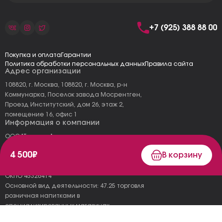
+7 (925) 388 88 00
Покупка и оплата
Гарантии
Политика обработки персональных данных
Правила сайта
Адрес организации
108820, г. Москва, 108820, г. Москва, р-н
Коммунарка, Поселок завода Мосрентген,
Проезд Институтский, дом 26, этаж 2,
помещение 16, офис 1
Информация о компании
ООО "Тоскана"
ИНН: 7727177973
4 500₽
В корзину
КПП: 775101001
ОГРН 1157746478120
ОКПО 45326414
Основной вид деятельности: 47.25 торговля
розничная напитками в
специализированных магазинах