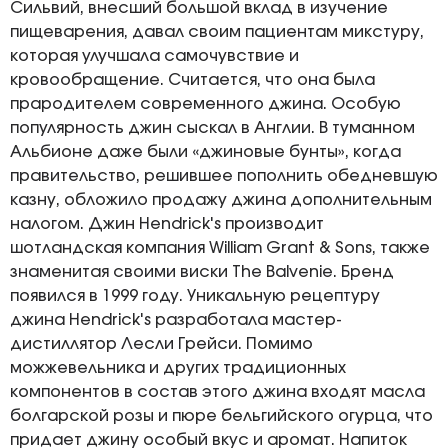
Сильвий, внесший большой вклад в изучение
пищеварения, давал своим пациентам микстуру,
которая улучшала самочувствие и
кровообращение. Считается, что она была
прародителем современного джина. Особую
популярность джин сыскал в Англии. В туманном
Альбионе даже были «джиновые бунты», когда
правительство, решившее пополнить обедневшую
казну, обложило продажу джина дополнительным
налогом. Джин Hendrick's производит
шотландская компания William Grant & Sons, также
знаменитая своими виски The Balvenie. Бренд
появился в 1999 году. Уникальную рецептуру
джина Hendrick's разработала мастер-
дистиллятор Лесли Грейси. Помимо
можжевельника и других традиционных
компонентов в состав этого джина входят масла
болгарской розы и пюре бельгийского огурца, что
придает джину особый вкус и аромат. Напиток