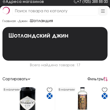
Адреса магазинов
+7 (925) 388 88 00
Шотландия
Главная -
Джин -
Шотландский джин
Всего найдено товаров: 17
Сортировать
Фильтры
По возрастанию цены
В наличии
В наличии