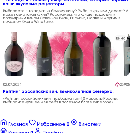
Что подать к белому вину: сочетания, которые поразят
ваши вкусовые рецепторы.
Выбираете, что подать к белому вину? Рыба, сыры или десерт? А
может азиатская кухня? Расскажем, что лучше подходит к
популярным винам Совиньон Блан, Рислинг, Соаве и другим в
полезном блоге WineZone.
Вина
02.07.2024
23905
Рейтинг российских вин. Великолепная семерка.
«Рейтинг российских вин, подборка топ-10 марок из России.
Выбирайте лучшее для себя в полезном блоге WineZone»
Главная
Избранное
0
Винотеки