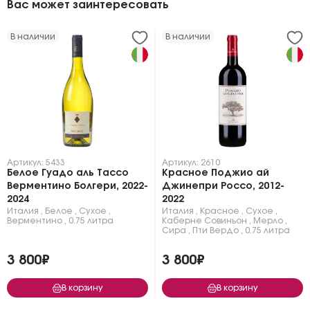
Вас может заинтересовать
В наличии
В наличии
Артикул: 5433
Артикул: 2610
Белое Гуадо аль Тассо
Красное Поджио ай
Верментино Болгери, 2022-
Джинепри Россо, 2012-
2024
2022
Италия
,
Белое
,
Сухое
,
Италия
,
Красное
,
Сухое
,
Верментино
,
0.75 литра
Каберне Совиньон
,
Мерло
,
Сира
,
Пти Вердо
,
0.75 литра
3 800₽
3 800₽
В корзину
В корзину