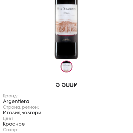
5 500₽
Бренд:
Argentiera
Страна, регион:
Италия
Болгери
,
Цвет:
Красное
Сахар: