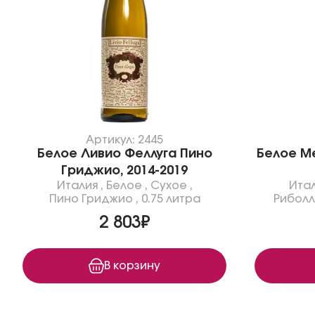
Артикул: 2445
Белое Ливио Феллуга Пино
Белое М
Гриджио, 2014-2019
Италия
,
Белое
,
Сухое
,
Ита
Пино Гриджио
,
0.75 литра
Рибол
2 803₽
В корзину