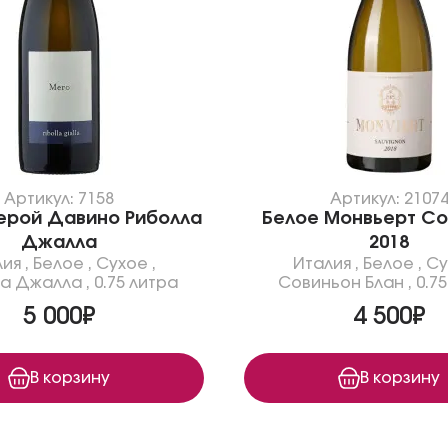
Артикул: 7158
Артикул: 2107
ерой Давино Риболла
Белое Монвьерт Со
Джалла
2018
лия
,
Белое
,
Сухое
,
Италия
,
Белое
,
Су
ла Джалла
,
0.75 литра
Совиньон Блан
,
0.7
5 000₽
4 500₽
В корзину
В корзину