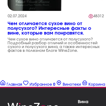
02.07.2024
48312
Чем отличается сухое вино от
полусухого? Интересные факты о
вине, которые вам понравятся.
Чем сухое вино отличается от полусухого?
Подробный разбор отличий и особенностей
сухого и полусухого вина, а также интересных
фактов в полезном блоге WineZone.
Главная
Избранное
0
Винотеки
Корзина
Вина