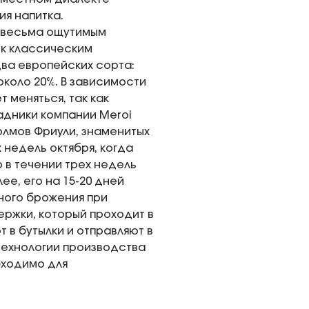
ия напитка.
е весьма ощутимым
 к классическим
два европейских сорта:
около 20%. В зависимости
 меняться, так как
адники компании Meroi
олмов Фриули, знаменитых
недель октября, когда
 в течении трех недель
е, его на 15-20 дней
ного брожения при
ержки, который проходит в
 в бутылки и отправляют в
технологии производства
бходимо для