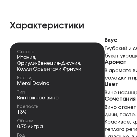
Характеристики
Вкус
Глубокий и 
Страна
букет украш
Италия
,
Аромат
Фриули-Венеция-Джулия
,
Колли Орьентали Фриули
В аромате в
солодки и п
Бренд
Meroi Davino
Цвет
Тип
Вино насыще
Винтажное вино
Сочетания
Крепость
Вино станет
13%
дичи, пасте.
Объем
Красивое, к
0.75 литра
теплого рег
Год
название, в