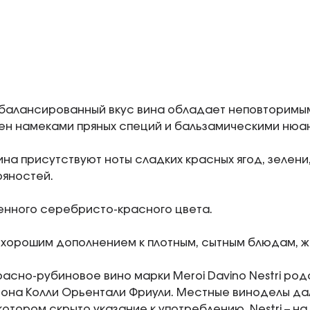
сбалансированный вкус вина обладает неповторимым
ен намеками пряных специй и бальзамическими нюа
ина присутствуют ноты сладких красных ягод, зелени,
ряностей.
нного серебристо-красного цвета.
 хорошим дополнением к плотным, сытным блюдам, 
расно-рубиновое вино марки Meroi Davino Nestri ро
иона Колли Орьентали Фриули. Местные виноделы д
 котором скрыто указание к употреблению. Nestri – н