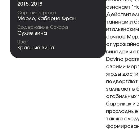
2015
,
2018
означает "Н
Сорт винограда
Действитель
Мерло
,
Каберне Фран
танинам и б
Содержание Сахара
итальянским
Сухие вина
сочное Мерл
Цвет
от урожайно
Красные вина
виноделы ст
Davino расп
своими мерг
ягоды дости
подвергают 
заливают в 
стабильных 
барриках и 
прохладные 
так же след
формировани