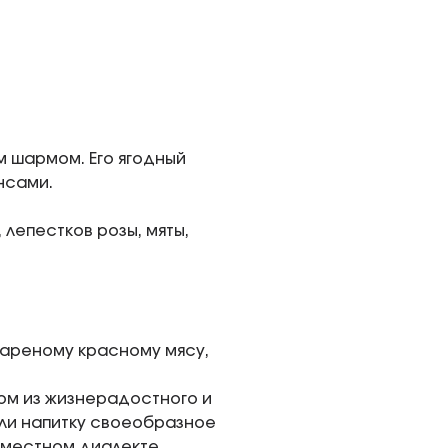
 шармом. Его ягодный
нсами.
 лепестков розы, мяты,
жареному красному мясу,
дом из жизнерадостного и
али напитку своеобразное
а местном диалекте