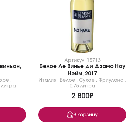
4
Артикул: 15713
виньон,
Белое Ле Винье ди Дзамо Ноу
Нэйм, 2017
хое
,
Италия
,
Белое
,
Сухое
,
Фриулано
,
5 литра
0.75 литра
2 800₽
В корзину