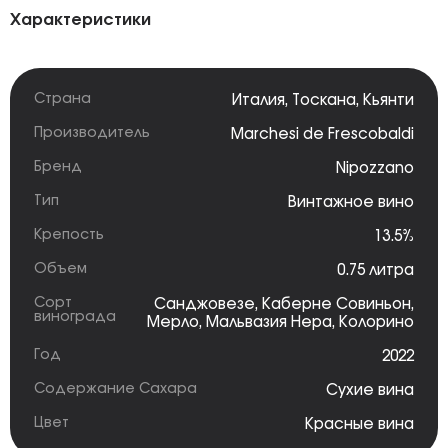
Характеристики
Страна
Италия
,
Тоскана
,
Кьянти
Производитель
Marchesi de Frescobaldi
Бренд
Nipozzano
Тип
Винтажное вино
Крепость
13.5%
Объем
0.75 литра
Сорт
Санджовезе
,
Каберне Совиньон
,
винограда
Мерло
,
Мальвазия Нера
,
Колорино
Год
2022
Содержание Сахара
Сухие вина
Цвет
Красные вина