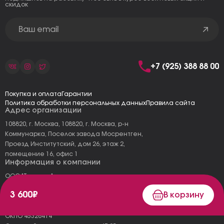
скидок
+7 (925) 388 88 00
Покупка и оплата
Гарантии
Политика обработки персональных данных
Правила сайта
Адрес организации
108820, г. Москва, 108820, г. Москва, р-н
Коммунарка, Поселок завода Мосрентген,
Проезд Институтский, дом 26, этаж 2,
помещение 16, офис 1
Информация о компании
ООО "Тоскана"
ИНН: 7727177973
3 600₽
В корзину
КПП: 775101001
ОГРН 1157746478120
ОКПО 45326414