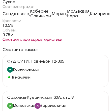
Сухое
Сорт винограда:
Каберне
Мальвазия
Санджовезе
Мерло
Колорино
,
,
,
,
Совиньон
Нера
Крепость:
13.5%
Объём:
0.75 л.
Смотреть все характеристики
Смотрите также:
ФУД СИТИ, Павильон 12-005
Корниловская
В наличии
Садовая-Кудринская, 32А, стр.9
Маяковская
Баррикадная