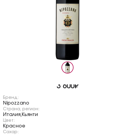
3 600₽
Бренд:
Nipozzano
Страна, регион:
Италия
Кьянти
,
Цвет:
Красное
Сахар: