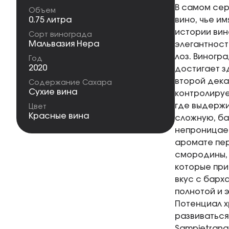
В самом сер
Объем
0.75 литра
вино, чье и
истории вин
Сорт винограда
Мальвазия Нера
элегантност
лоз. Виногр
Год
2020
достигает з
второй дека
Содержание Сахара
Сухие вина
контролируе
где выдержи
Цвет
Красные вина
сложную, ба
непроницае
аромате пер
смородины, 
которые при
вкус с барх
полнотой и 
Потенциал х
развиваться
Sampietrana