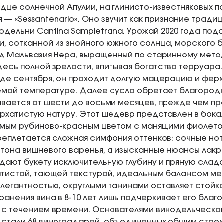
дце солнечной Апулии, на глинисто-известняковых 
мя — «Sessantenario». Оно звучит как признание трад
одельни Cantina Sampietrana. Урожай 2020 года по
и, сотканной из знойного южного солнца, морского 
ад Мальвазия Нера, выращенный по старинному методу 
десь полной зрелости, впитывая богатство терруара
де сентября, он проходит долгую мацерацию и фер
мой температуре. Далее сусло обретает благородс
вается от шести до восьми месяцев, прежде чем 
рхатистую натуру. Этот шедевр представлен в бокал
мым рубиново-красным цветом с манящими фиолето
еплетается сложная симфония оттенков: сочные нот
тона вишневого варенья, а изысканные нюансы лакри
дают букету исключительную глубину и пряную сладо
атистой, тающей текстурой, идеальным балансом 
элегантностью, округлыми танинами оставляет стойк
ранения вина в 8-10 лет лишь подчеркивает его бла
 с течением времени. Основателями винодельческог
 стали 68 виноградарей, объединенных общим стре