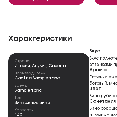
Характеристики
Вкус
Вкус полнот
Страна
оттенками п
Италия
,
Апулия
,
Саленто
Аромат
Производитель
Оттенки еже
Cantina Sampietrana
богатый, мн
Бренд
Цвет
Sampietrana
Вино рубино
Тип
Сочетания
Винтажное вино
Вино хорошо
Крепость
и темным ш
14%