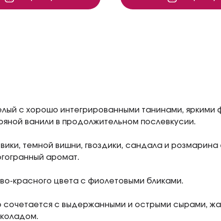
елый c хорошо интегрированными танинами, яркими 
ряной ванили в продолжительном послевкусии.
вики, темной вишни, гвоздики, сандала и розмарин
огогранный аромат.
во-красного цвета с фиолетовыми бликами.
 сочетается с выдержанными и острыми сырами, ж
околадом.