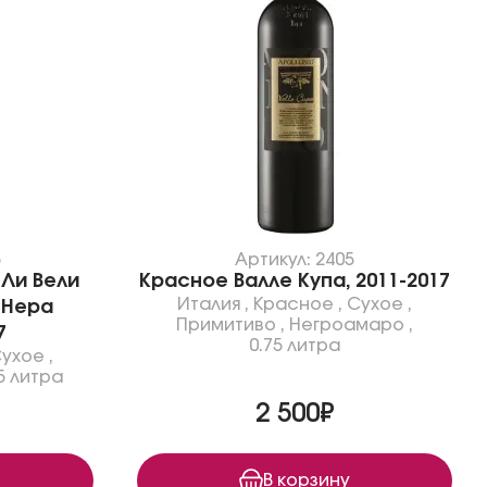
5
Артикул: 2405
Ли Вели
Красное Валле Купа, 2011-2017
Италия
,
Красное
,
Сухое
,
 Нера
Примитиво
,
Негроамаро
,
7
0.75 литра
ухое
,
5 литра
2 500₽
В корзину