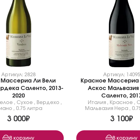
Артикул: 2828
Артикул: 1409
 Массериа Ли Вели
Красное Маcсериа 
рдека Саленто, 2013-
Аскос Мальвазия
2020
Саленто, 201
Белое
,
Сухое
,
Вердехо
,
Италия
,
Красное
,
С
иано
,
0.75 литра
Мальвазия Нера
,
0.7
3 000₽
3 100₽
В корзину
В корзину