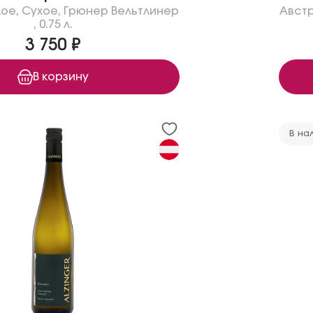
лое
,
Сухое
,
Грюнер Вельтлинер
Авст
,
0.75 л.
3 750 ₽
В корзину
В на