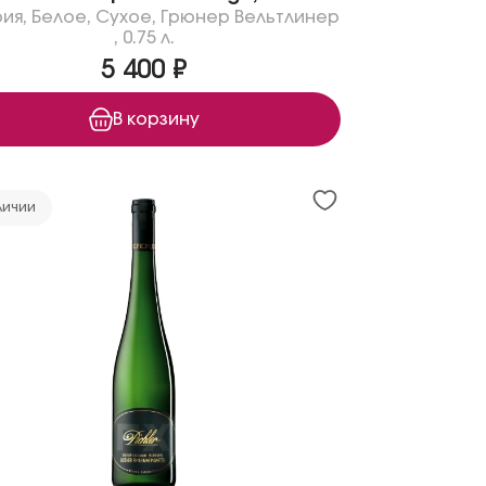
рия
,
Белое
,
Сухое
,
Грюнер Вельтлинер
,
0.75 л.
5 400 ₽
В корзину
личии