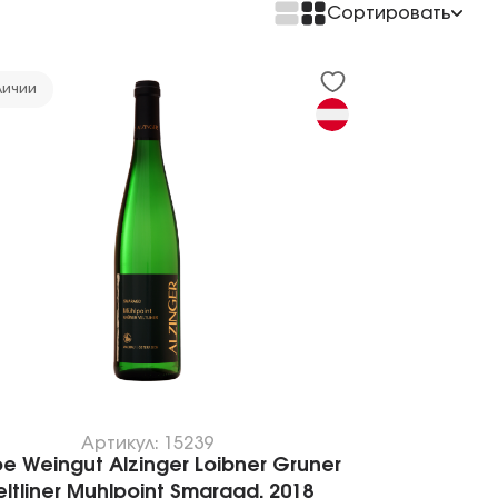
Сортировать
По возрастанию цены
По убыванию цены
личии
Артикул: 15239
е Weingut Alzinger Loibner Gruner
eltliner Muhlpoint Smaragd, 2018