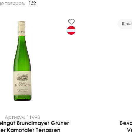
но товаров:
132
В на
Артикул: 11993
ingut Brundlmayer Gruner
Бело
ner Kamptaler Terrassen
V