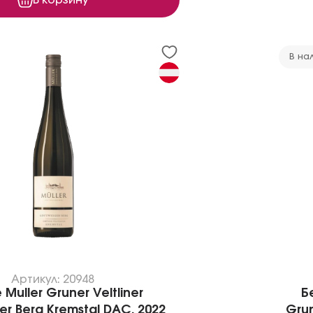
В на
Артикул: 20948
Muller Gruner Veltliner
Б
r Berg Kremstal DAC, 2022
Grun