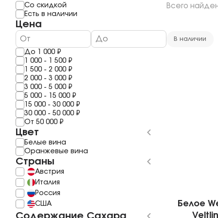
Мерло
Мескаль
Со скидкой
Всего найде
1 год
Шардоне
Саке
Есть в наличии
2 года
Шираз
Полугар
Цена
3 Года
Рислинг
Самогон
4 года
Каберне Фран
Бальзам
В наличии
5 Лет
Пино Гриджио
До
1 000
₽
6 лет
Саперави
1 000
-
1 500
₽
7 Лет
Смотреть все
1 500
-
2 000
₽
8 лет
2 000
-
3 000
₽
10 Лет
3 000
-
5 000
₽
11 лет
5 000
-
15 000
₽
Смотреть все
15 000
-
30 000
₽
30 000
-
50 000
₽
От
50 000
₽
Цвет
Белые вина
Оранжевые вина
Страны
Австрия
Италия
Россия
Белое We
США
Содержание Сахара
Veltli