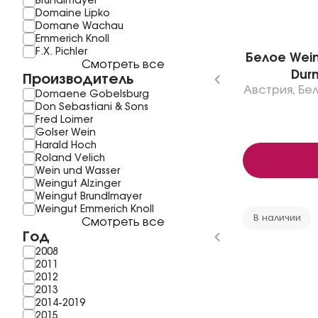
Brundlmayer
Domaine Lipko
Domane Wachau
Emmerich Knoll
F.X. Pichler
Белое Weing
Смотреть все
Durn
Производитель
Австрия
,
Бе
Domaene Gobelsburg
Don Sebastiani & Sons
Fred Loimer
Golser Wein
Harald Hoch
Roland Velich
Wein und Wasser
Weingut Alzinger
Weingut Brundlmayer
Weingut Emmerich Knoll
В наличии
Смотреть все
Год
2008
2011
2012
2013
2014-2019
2015