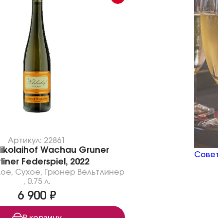
Артикул: 22861
ikolaihof Wachau Gruner
Совет
tliner Federspiel, 2022
лое
,
Сухое
,
Грюнер Вельтлинер
,
0.75 л.
6 900 ₽
В корзину