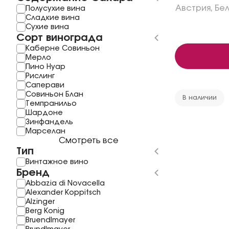
Австрия
,
Бе
Полусухие вина
Сладкие вина
Сухие вина
Сорт винограда
Каберне Совиньон
Мерло
Пино Нуар
Рислинг
Саперави
Совиньон Блан
В наличии
Темпранильо
Шардоне
Зинфандель
Mарселан
Смотреть все
Тип
Винтажное вино
Бренд
Abbazia di Novacella
Alexander Koppitsch
Alzinger
Berg Konig
Bruendlmayer