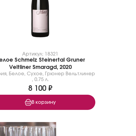
Артикул: 18321
елое Schmelz Steinertal Gruner
Veltliner Smaragd, 2020
рия
,
Белое
,
Сухое
,
Грюнер Вельтлинер
,
0.75 л.
8 100 ₽
В корзину