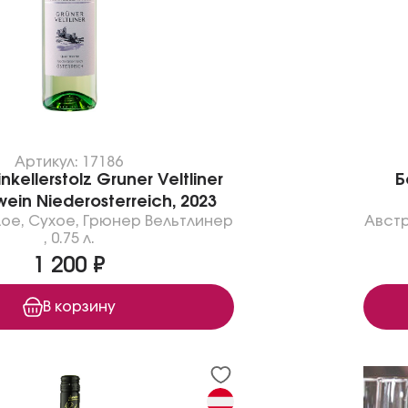
Артикул: 17186
kellerstolz Gruner Veltliner
Б
wein Niederosterreich, 2023
лое
,
Сухое
,
Грюнер Вельтлинер
Авст
,
0.75 л.
1 200 ₽
В корзину