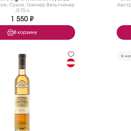
лое
,
Сухое
,
Грюнер Вельтлинер
Авст
,
0.75 л.
1 550 ₽
В корзину
В на