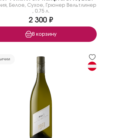
рия
,
Белое
,
Сухое
,
Грюнер Вельтлинер
,
0.75 л.
2 300 ₽
В корзину
личии