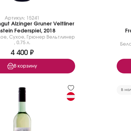
Артикул: 15241
ut Alzinger Gruner Veltliner
stein Federspiel, 2018
Fr
лое
,
Сухое
,
Грюнер Вельтлинер
,
0.75 л.
Бел
4 400 ₽
В корзину
В на