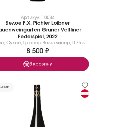
Артикул: 10084
Белое F.X. Pichler Loibner
auenweingarten Gruner Veltliner
Federspiel, 2022
ое
,
Сухое
,
Грюнер Вельтлинер
,
0.75 л.
8 500 ₽
В корзину
личии