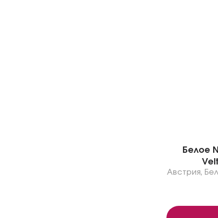
Белое N
Vel
Австрия
,
Бе