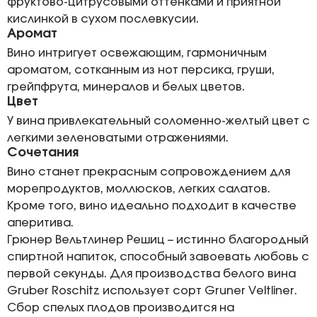
фруктово-цитрусовыми оттенками и приятной
кислинкой в сухом послевкусии.
Аромат
Вино интригует освежающим, гармоничным
ароматом, сотканным из нот персика, груши,
грейпфрута, минералов и белых цветов.
Цвет
У вина привлекательный соломенно-желтый цвет с
легкими зеленоватыми отражениями.
Сочетания
Вино станет прекрасным сопровождением для
морепродуктов, моллюсков, легких салатов.
Кроме того, вино идеально подходит в качестве
аперитива.
Грюнер Вельтлинер Решиц – истинно благородный
спиртной напиток, способный завоевать любовь с
первой секунды. Для производства белого вина
Gruber Roschitz использует сорт Gruner Veltliner.
Сбор спелых плодов производится на