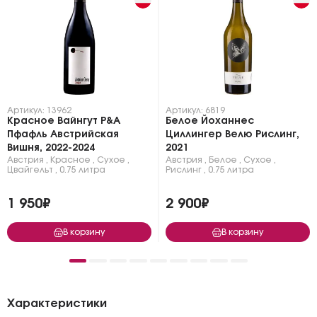
Артикул: 13962
Артикул: 6819
Красное Вайнгут Р&A
Белое Йоханнес
Пфафль Австрийская
Циллингер Велю Рислинг,
Вишня, 2022-2024
2021
Австрия
,
Красное
,
Сухое
,
Австрия
,
Белое
,
Сухое
,
Цвайгельт
,
0.75 литра
Рислинг
,
0.75 литра
1 950₽
2 900₽
В корзину
В корзину
Характеристики