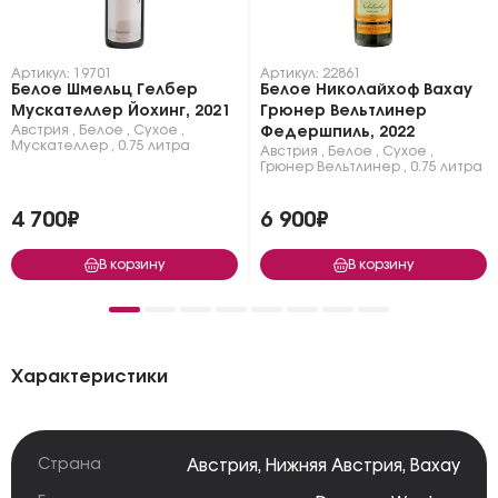
Артикул: 19701
Артикул: 22861
Белое Шмельц Гелбер
Белое Николайхоф Вахау
Мускателлер Йохинг, 2021
Грюнер Вельтлинер
Австрия
,
Белое
,
Сухое
,
Федершпиль, 2022
Мускателлер
,
0.75 литра
Австрия
,
Белое
,
Сухое
,
Грюнер Вельтлинер
,
0.75 литра
4 700₽
6 900₽
В корзину
В корзину
Характеристики
Страна
Австрия
,
Нижняя Австрия
,
Вахау