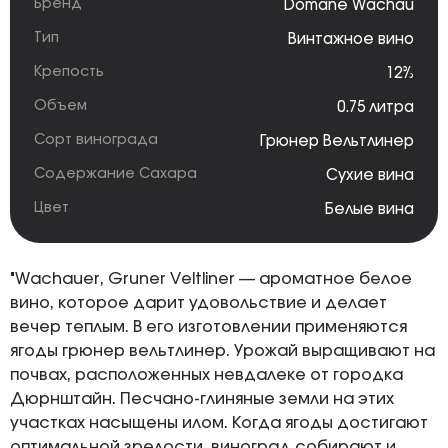
Бренд
Domane Wachau
Тип
Винтажное вино
Крепость
12%
Объем
0.75 литра
Сорт винограда
Грюнер Вельтлинер
Содержание Сахара
Сухие вина
Цвет
Белые вина
"Wachauer, Gruner Veltliner — ароматное белое
вино, которое дарит удовольствие и делает
вечер теплым. В его изготовлении применяются
ягоды грюнер вельтлинер. Урожай выращивают на
почвах, расположенных невдалеке от городка
Дюрнштайн. Песчано-глиняные земли на этих
участках насыщены илом. Когда ягоды достигают
оптимальной зрелости, виноград собирают и