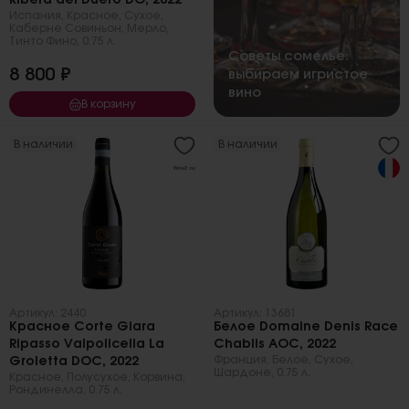
Ribera del Duero DO, 2022
Испания
,
Красное
,
Сухое
,
Каберне Совиньон
,
Мерло
,
Тинто Фино
,
0.75 л.
Советы сомелье:
8 800 ₽
выбираем игристое
вино
В корзину
В наличии
В наличии
Артикул: 2440
Артикул: 13681
Красное Corte Giara
Белое Domaine Denis Race
Ripasso Valpolicella La
Chablis AOC, 2022
Франция
,
Белое
,
Сухое
,
Groletta DOC, 2022
Шардоне
,
0.75 л.
Красное
,
Полусухое
,
Корвина
,
Рондинелла
,
0.75 л.