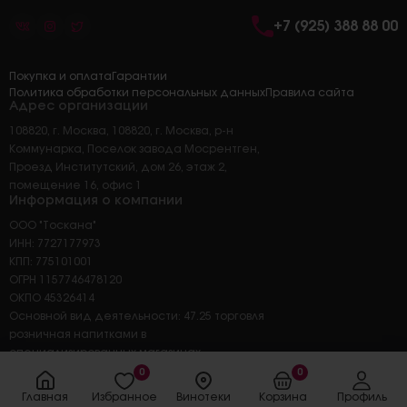
+7 (925) 388 88 00
Покупка и оплата
Гарантии
Политика обработки персональных данных
Правила сайта
Адрес организации
108820, г. Москва, 108820, г. Москва, р-н
Коммунарка, Поселок завода Мосрентген,
Проезд Институтский, дом 26, этаж 2,
помещение 16, офис 1
Информация о компании
ООО "Тоскана"
ИНН: 7727177973
КПП: 775101001
ОГРН 1157746478120
ОКПО 45326414
Основной вид деятельности: 47.25 торговля
розничная напитками в
специализированных магазинах
0
0
Главная
Избранное
Винотеки
Корзина
Профиль