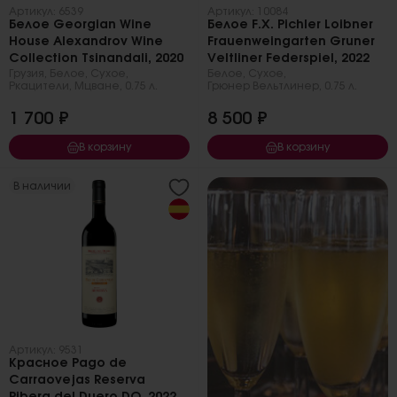
Артикул: 6539
Артикул: 10084
Белое Georgian Wine
Белое F.X. Pichler Loibner
House Alexandrov Wine
Frauenweingarten Gruner
Collection Tsinandali, 2020
Veltliner Federspiel, 2022
Грузия
,
Белое
,
Сухое
,
Белое
,
Сухое
,
Ркацители
,
Мцване
,
0.75 л.
Грюнер Вельтлинер
,
0.75 л.
1 700 ₽
8 500 ₽
В корзину
В корзину
В наличии
Артикул: 9531
Красное Pago de
Carraovejas Reserva