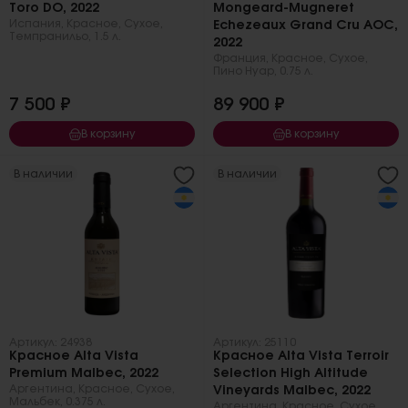
Toro DO, 2022
Mongeard-Mugneret
Испания
,
Красное
,
Сухое
,
Echezeaux Grand Cru AOC,
Темпранильо
,
1.5 л.
2022
Франция
,
Красное
,
Сухое
,
Пино Нуар
,
0.75 л.
7 500 ₽
89 900 ₽
В корзину
В корзину
В наличии
В наличии
Артикул: 24938
Артикул: 25110
Красное Alta Vista
Красное Alta Vista Terroir
Premium Malbec, 2022
Selection High Altitude
Аргентина
,
Красное
,
Сухое
,
Vineyards Malbec, 2022
Мальбек
,
0.375 л.
Аргентина
,
Красное
,
Сухое
,