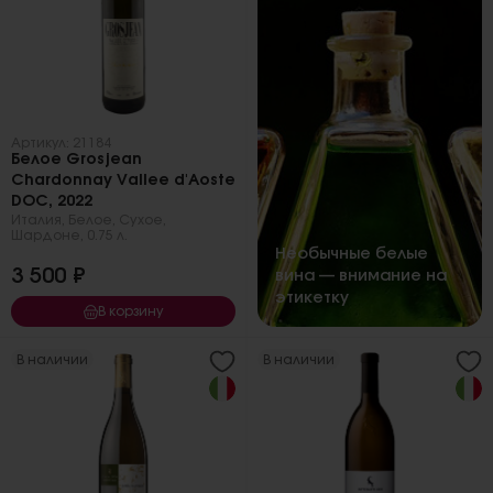
Артикул: 21184
Белое Grosjean
Chardonnay Vallee d'Aoste
DOC, 2022
Италия
,
Белое
,
Сухое
,
Шардоне
,
0.75 л.
Необычные белые
3 500 ₽
вина — внимание на
этикетку
В корзину
В наличии
В наличии