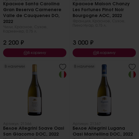
Красное Santa Carolina
Красное Maison Chanzy
Gran Reserva Carmenere
Les Fortunes Pinot Noir
Valle de Cauquenes DO,
Bourgogne AOC, 2022
Франция
,
Красное
,
Сухое
,
2022
Пино Нуар
,
0.75 л.
Чили
,
Красное
,
Сухое
,
Карменер
,
0.75 л.
2 200 ₽
3 000 ₽
В корзину
В корзину
В наличии
В наличии
Артикул: 21366
Артикул: 21367
Белое Allegrini Soave Oasi
Белое Allegrini Lugana
San Giacomo DOC, 2022
Oasi Mantellina DOC, 2022