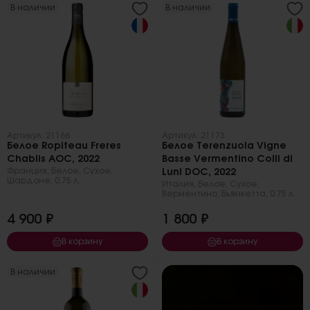
В наличии
В наличии
Артикул: 21166
Артикул: 21173
Белое Ropiteau Freres
Белое Terenzuola Vigne
Chablis AOC, 2022
Basse Vermentino Colli di
Франция
,
Белое
,
Сухое
,
Luni DOC, 2022
Шардоне
,
0.75 л.
Италия
,
Белое
,
Сухое
,
Верментино
,
Бьянкетта
,
0.75 л.
4 900 ₽
1 800 ₽
В корзину
В корзину
В наличии