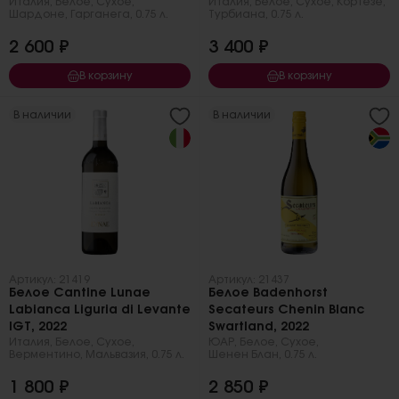
Италия
,
Белое
,
Сухое
,
Италия
,
Белое
,
Сухое
,
Кортезе
,
Шардоне
,
Гарганега
,
0.75 л.
Турбиана
,
0.75 л.
2 600 ₽
3 400 ₽
В корзину
В корзину
В наличии
В наличии
Артикул: 21419
Артикул: 21437
Белое Cantine Lunae
Белое Badenhorst
Labianca Liguria di Levante
Secateurs Chenin Blanc
IGT, 2022
Swartland, 2022
Италия
,
Белое
,
Сухое
,
ЮАР
,
Белое
,
Сухое
,
Верментино
,
Мальвазия
,
0.75 л.
Шенен Блан
,
0.75 л.
1 800 ₽
2 850 ₽