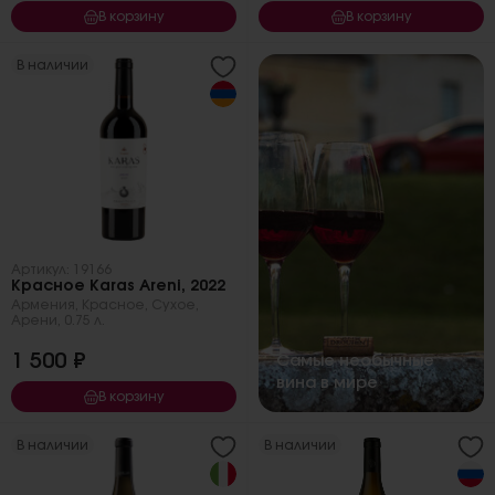
В корзину
В корзину
В наличии
Артикул: 19166
Красное Karas Areni, 2022
Армения
,
Красное
,
Сухое
,
Арени
,
0.75 л.
1 500 ₽
Самые необычные
вина в мире
В корзину
В наличии
В наличии