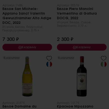
Артикул: 7485
Артикул: 20376
Белое San Michele-
Белое Piero Mancini
Appiano Sanct Valentin
Vermentino di Gallura
Gewurztraminer Alto Adige
DOCG, 2022
Италия
,
Белое
,
Сухое
,
DOC, 2022
Верментино
,
0.75 л.
Италия
,
Белое
,
Полусухое
,
Гевюрцтраминер
,
0.75 л.
7 300 ₽
2 300 ₽
В корзину
В корзину
В наличии
В наличии
Артикул: 20479
Артикул: 10179
Белое Domaine du
Красное Nipozzano