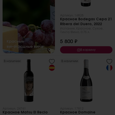
Артикул: 16828
Красное Bodegas Cepa 21
Ribera del Duero, 2022
Испания
,
Красное
,
Сухое
,
Тинто Фино
,
0.75 л.
5 800 ₽
Красные
виноградные вина
В корзину
В наличии
В наличии
Артикул: 24761
Артикул: 17812
Красное Matsu El Recio
Красное Domaine