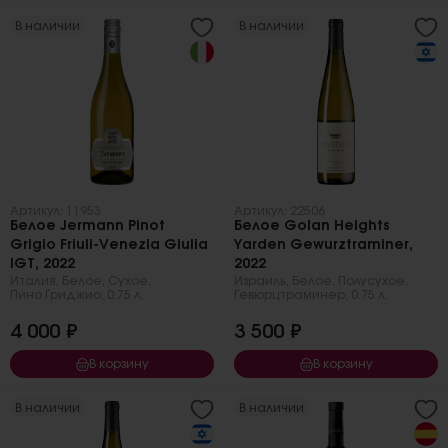
В наличии
В наличии
Артикул: 11953
Артикул: 22506
Белое Jermann Pinot
Белое Golan Heights
Grigio Friuli-Venezia Giulia
Yarden Gewurztraminer,
IGT, 2022
2022
Италия
,
Белое
,
Сухое
,
Израиль
,
Белое
,
Полусухое
,
Пино Гриджио
,
0.75 л.
Гевюрцтраминер
,
0.75 л.
4 000 ₽
3 500 ₽
В корзину
В корзину
В наличии
В наличии