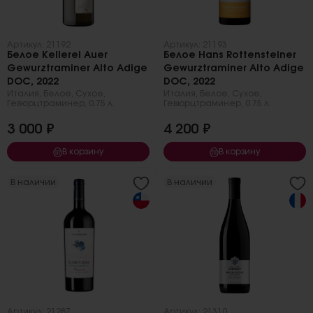
Артикул: 21192
Артикул: 21193
Белое Kellerei Auer
Белое Hans Rottensteiner
Gewurztraminer Alto Adige
Gewurztraminer Alto Adige
DOC, 2022
DOC, 2022
Италия
,
Белое
,
Сухое
,
Италия
,
Белое
,
Сухое
,
Гевюрцтраминер
,
0.75 л.
Гевюрцтраминер
,
0.75 л.
3 000 ₽
4 200 ₽
В корзину
В корзину
В наличии
В наличии
Артикул: 21287
Артикул: 21310