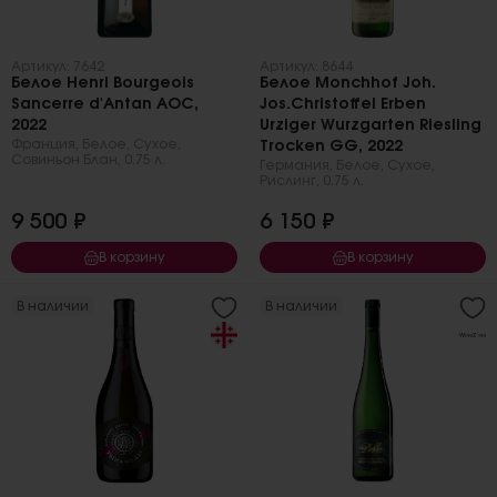
Артикул: 7642
Артикул: 8644
Белое Henri Bourgeois
Белое Monchhof Joh.
Sancerre d'Antan AOC,
Jos.Christoffel Erben
2022
Urziger Wurzgarten Riesling
Франция
,
Белое
,
Сухое
,
Trocken GG, 2022
Совиньон Блан
,
0.75 л.
Германия
,
Белое
,
Сухое
,
Рислинг
,
0.75 л.
9 500 ₽
6 150 ₽
В корзину
В корзину
В наличии
В наличии