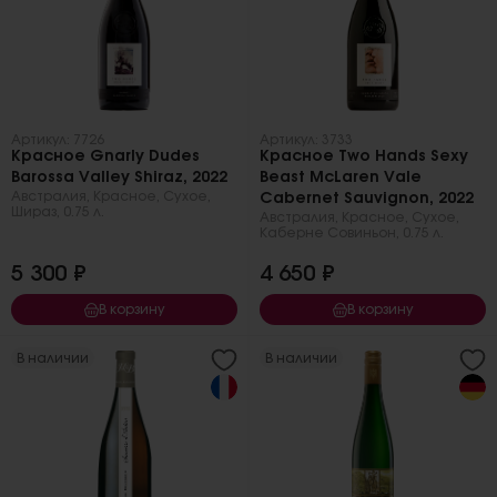
Артикул: 7726
Артикул: 3733
Красное Gnarly Dudes
Красное Two Hands Sexy
Barossa Valley Shiraz, 2022
Beast McLaren Vale
Австралия
,
Красное
,
Сухое
,
Cabernet Sauvignon, 2022
Шираз
,
0.75 л.
Австралия
,
Красное
,
Сухое
,
Каберне Совиньон
,
0.75 л.
5 300 ₽
4 650 ₽
В корзину
В корзину
В наличии
В наличии