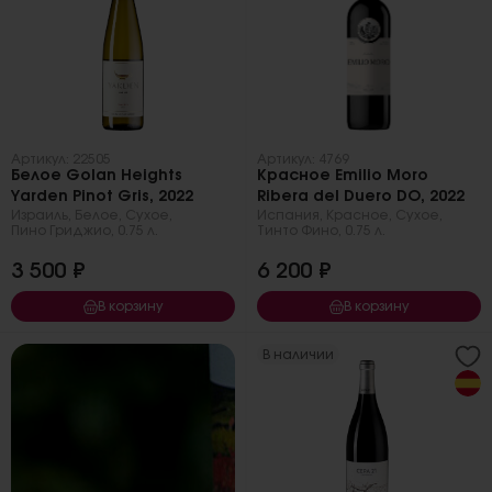
Артикул: 22505
Артикул: 4769
Белое Golan Heights
Красное Emilio Moro
Yarden Pinot Gris, 2022
Ribera del Duero DO, 2022
Израиль
,
Белое
,
Сухое
,
Испания
,
Красное
,
Сухое
,
Пино Гриджио
,
0.75 л.
Тинто Фино
,
0.75 л.
3 500 ₽
6 200 ₽
В корзину
В корзину
В наличии