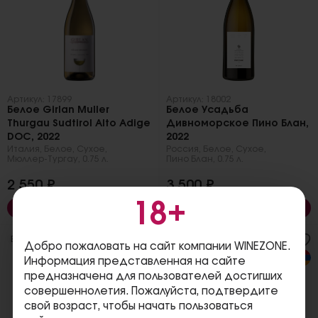
Артикул: 17899
Артикул: 18002
Белое Girlan Muller
Белое Усадьба
Thurgau Sudtirol Alto Adige
Дивноморское Пино Блан,
DOC, 2022
2022
Италия
,
Белое
,
Сухое
,
Россия
,
Белое
,
Сухое
,
Мюллер-Тургау
,
0.75 л.
Пино Блан
,
0.75 л.
2 550 ₽
3 500 ₽
18+
В корзину
В корзину
В наличии
В наличии
Добро пожаловать на сайт компании WINEZONE.
Информация представленная на сайте
предназначена для пользователей достигших
совершеннолетия. Пожалуйста, подтвердите
свой возраст, чтобы начать пользоваться