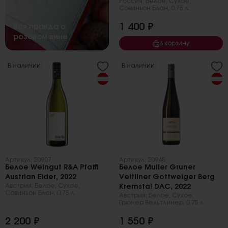
Россия
,
Белое
,
Сухое
,
Совиньон Блан
,
0.75 л.
1 400 ₽
Вся правда о
розовом вине
В корзину
В наличии
В наличии
Артикул: 20907
Артикул: 20948
Белое Weingut R&A Pfaffl
Белое Muller Gruner
Austrian Elder, 2022
Veltliner Gottweiger Berg
Австрия
,
Белое
,
Сухое
,
Kremstal DAC, 2022
Совиньон Блан
,
0.75 л.
Австрия
,
Белое
,
Сухое
,
Грюнер Вельтлинер
,
0.75 л.
2 200 ₽
1 550 ₽