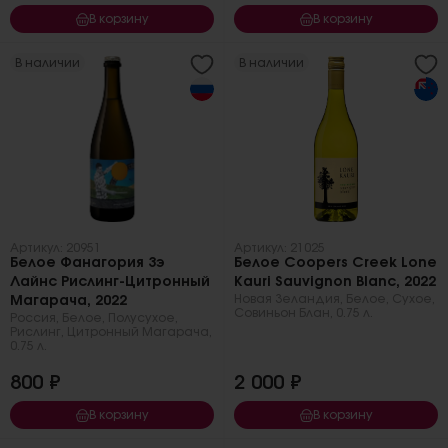
В корзину
В корзину
В наличии
В наличии
Артикул: 20951
Артикул: 21025
Белое Фанагория Зэ
Белое Coopers Creek Lone
Лайнс Рислинг-Цитронный
Kauri Sauvignon Blanc, 2022
Новая Зеландия
,
Белое
,
Сухое
,
Магарача, 2022
Совиньон Блан
,
0.75 л.
Россия
,
Белое
,
Полусухое
,
Рислинг
,
Цитронный Магарача
,
0.75 л.
800 ₽
2 000 ₽
В корзину
В корзину