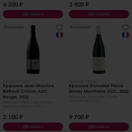
4 200 ₽
3 900 ₽
В корзину
В корзину
В наличии
В наличии
Артикул: 15563
Артикул: 24566
Красное Jean-Maurice
Красное Domaine Pierre
Raffault Chinon AOC
Morey Monthelie AOC, 2022
Франция
,
Красное
,
Сухое
,
Rouge, 2022
Пино Нуар
,
0.75 л.
Франция
,
Красное
,
Сухое
,
Каберне Фран
,
0.75 л.
2 100 ₽
9 700 ₽
В корзину
В корзину