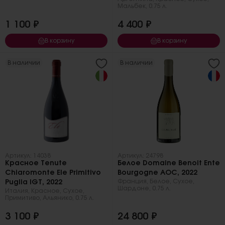
Мальбек
,
0.75 л.
1 100 ₽
4 400 ₽
В корзину
В корзину
В наличии
В наличии
Артикул: 14038
Артикул: 24798
Красное Tenute
Белое Domaine Benoit Ente
Chiaromonte Ele Primitivo
Bourgogne AOC, 2022
Франция
,
Белое
,
Сухое
,
Puglia IGT, 2022
Шардоне
,
0.75 л.
Италия
,
Красное
,
Сухое
,
Примитиво
,
Альянико
,
0.75 л.
3 100 ₽
24 800 ₽