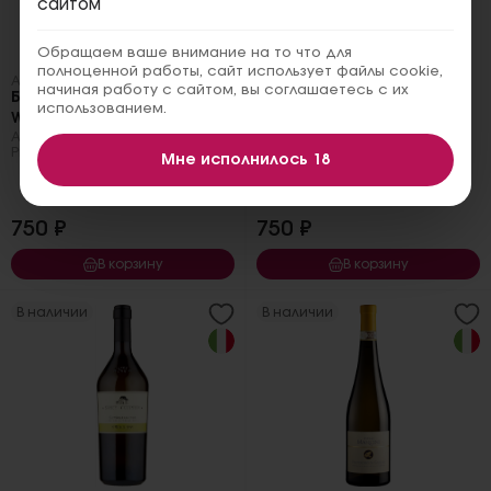
сайтом
Обращаем ваше внимание на то что для
полноценной работы, сайт использует файлы cookie,
Артикул: 761
Артикул: 787
начиная работу с сайтом, вы соглашаетесь с их
Белое Armenia Aragatsotn
Красное Armenia
использованием.
White Semi Sweet, 2022
Aragatsotn Red Semi
Армения
,
Белое
,
Полусладкое
,
Sweet, 2022
Ркацители
,
Кангун
,
0.75 л.
Армения
,
Красное
,
Мне исполнилось 18
Полусладкое
,
Арени
,
Ахтанак
,
0.75 л.
750 ₽
750 ₽
В корзину
В корзину
В наличии
В наличии