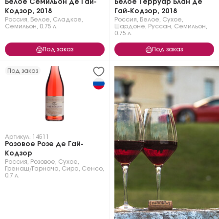
Белое Семильон де Гай-
Белое Терруар Блан де
Кодзор, 2018
Гай-Кодзор, 2018
Россия
,
Белое
,
Сладкое
,
Россия
,
Белое
,
Сухое
,
Семильон
,
0.75 л.
Шардоне
,
Руссан
,
Семильон
,
0.75 л.
Под заказ
Под заказ
Под заказ
Артикул: 14511
Розовое Розе де Гай-
Кодзор
Россия
,
Розовое
,
Сухое
,
Гренаш/Гарнача
,
Сира
,
Сенсо
,
0.7 л.