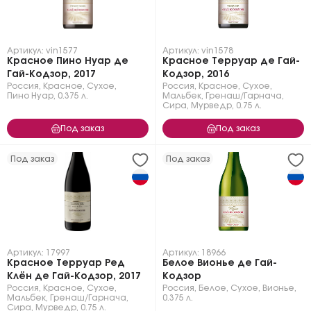
Артикул: vin1577
Артикул: vin1578
Красное Пино Нуар де
Красное Терруар де Гай-
Гай-Кодзор, 2017
Кодзор, 2016
Россия
,
Красное
,
Сухое
,
Россия
,
Красное
,
Сухое
,
Пино Нуар
,
0.375 л.
Мальбек
,
Гренаш/Гарнача
,
Сира
,
Мурведр
,
0.75 л.
Под заказ
Под заказ
Под заказ
Под заказ
Артикул: 17997
Артикул: 18966
Красное Терруар Ред
Белое Вионье де Гай-
Клён де Гай-Кодзор, 2017
Кодзор
Россия
,
Красное
,
Сухое
,
Россия
,
Белое
,
Сухое
,
Вионье
,
Мальбек
,
Гренаш/Гарнача
,
0.375 л.
Сира
,
Мурведр
,
0.75 л.