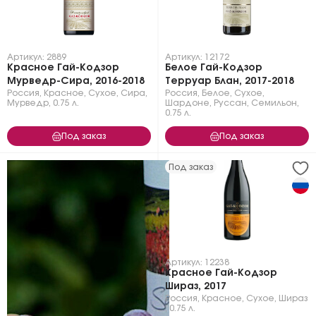
Артикул: 2889
Артикул: 12172
Красное Гай-Кодзор
Белое Гай-Кодзор
Мурведр-Сира, 2016-2018
Терруар Блан, 2017-2018
Россия
,
Красное
,
Сухое
,
Сира
,
Россия
,
Белое
,
Сухое
,
Мурведр
,
0.75 л.
Шардоне
,
Руссан
,
Семильон
,
0.75 л.
Под заказ
Под заказ
Под заказ
Артикул: 12238
Красное Гай-Кодзор
Шираз, 2017
Россия
,
Красное
,
Сухое
,
Шираз
,
0.75 л.