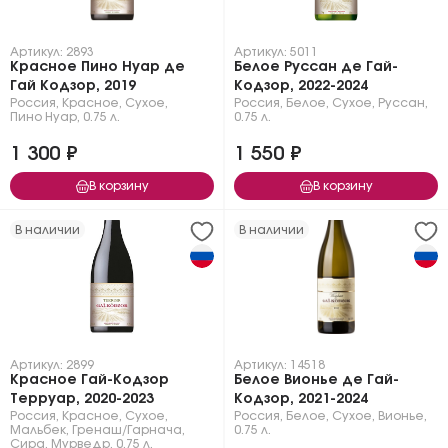
Артикул: 2893
Артикул: 5011
Красное Пино Нуар де
Белое Руссан де Гай-
Гай Кодзор, 2019
Кодзор, 2022-2024
Россия
,
Красное
,
Сухое
,
Россия
,
Белое
,
Сухое
,
Руссан
,
Пино Нуар
,
0.75 л.
0.75 л.
1 300 ₽
1 550 ₽
В корзину
В корзину
В наличии
В наличии
Артикул: 2899
Артикул: 14518
Красное Гай-Кодзор
Белое Вионье де Гай-
Терруар, 2020-2023
Кодзор, 2021-2024
Россия
,
Красное
,
Сухое
,
Россия
,
Белое
,
Сухое
,
Вионье
,
Мальбек
,
Гренаш/Гарнача
,
0.75 л.
Сира
,
Мурведр
,
0.75 л.