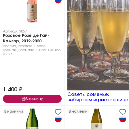
Артикул: 3057
Розовое Розе де Гай-
Кодзор, 2019-2020
Россия
,
Розовое
,
Сухое
,
Гренаш/Гарнача
,
Сира
,
Сенсо
,
0.75 л.
1 400 ₽
Советы сомелье:
В корзину
выбираем игристое вино
В наличии
В наличии