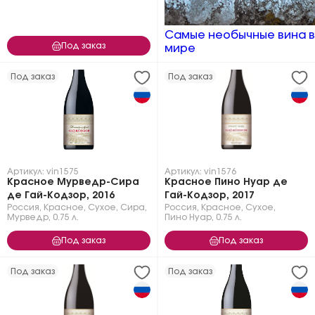
Самые необычные вина в
Под заказ
мире
Под заказ
Под заказ
Артикул: vin1575
Артикул: vin1576
Красное Мурведр-Сира
Красное Пино Нуар де
де Гай-Кодзор, 2016
Гай-Кодзор, 2017
Россия
,
Красное
,
Сухое
,
Сира
,
Россия
,
Красное
,
Сухое
,
Мурведр
,
0.75 л.
Пино Нуар
,
0.75 л.
Под заказ
Под заказ
Под заказ
Под заказ