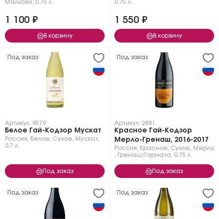
Мальбек
,
0.75 л.
0.75 л.
1 100 ₽
1 550 ₽
В корзину
В корзину
Под заказ
Под заказ
Артикул: 9579
Артикул: 2881
Белое Гай-Кодзор Мускат
Красное Гай-Кодзор
Россия
,
Белое
,
Сухое
,
Мускат
,
Мерло-Гренаш, 2016-2017
0.7 л.
Россия
,
Красное
,
Сухое
,
Мерло
,
Гренаш/Гарнача
,
0.75 л.
Под заказ
Под заказ
Под заказ
Под заказ