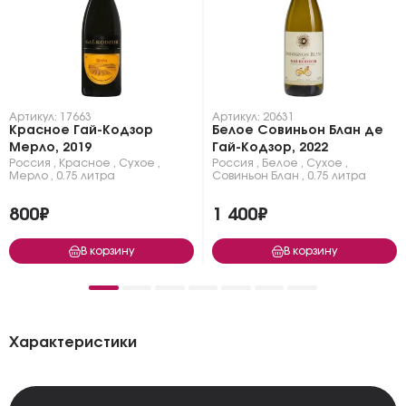
Артикул: 17663
Артикул: 20631
Красное Гай-Кодзор
Белое Совиньон Блан де
Мерло, 2019
Гай-Кодзор, 2022
Россия
,
Красное
,
Сухое
,
Россия
,
Белое
,
Сухое
,
Мерло
,
0.75 литра
Совиньон Блан
,
0.75 литра
800₽
1 400₽
В корзину
В корзину
Характеристики