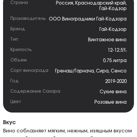
Страна
Россия
,
Краснодарский край
,
Гай-Кодзор
Производитель
ООО Виноградники Гай-Кодзора
Бренд
Гай-Кодзор
Тип
Винтажное вино
Крепость
12-12.5%
Объем
0.75 литра
Сорт винограда
Гренаш/Гарнача
,
Сира
,
Сенсо
Год
2019-2020
Содержание Сахара
Сухие вина
Цвет
Розовые вина
Вкус
Вино соблазняет мягким, нежным, изящным вкусом