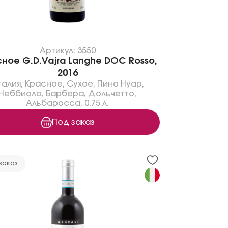
Артикул: 3550
ное G.D.Vajra Langhe DOC Rosso,
2016
талия
,
Красное
,
Сухое
,
Пино Нуар
,
Неббиоло
,
Барбера
,
Дольчетто
,
Альбаросса
,
0.75 л.
Под заказ
заказ