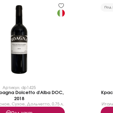
Под 
Артикул: dp1425
agna Dolcetto d'Alba DOC,
Крас
2018
сное
,
Сухое
,
Дольчетто
,
0.75 л.
Итал
Под заказ