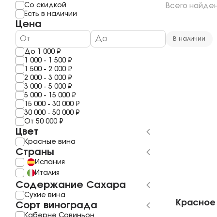
Мерло
Мескаль
Со скидкой
Всего найде
1 год
Шардоне
Саке
Есть в наличии
2 года
Шираз
Полугар
Цена
3 Года
Рислинг
Самогон
4 года
Каберне Фран
Бальзам
В наличии
5 Лет
Пино Гриджио
До
1 000
₽
6 лет
Саперави
1 000
-
1 500
₽
7 Лет
Смотреть все
1 500
-
2 000
₽
8 лет
2 000
-
3 000
₽
10 Лет
3 000
-
5 000
₽
11 лет
5 000
-
15 000
₽
Смотреть все
15 000
-
30 000
₽
30 000
-
50 000
₽
От
50 000
₽
Цвет
Красные вина
Страны
Испания
Италия
Содержание Сахара
Сухие вина
Красное 
Сорт винограда
Каберне Совиньон