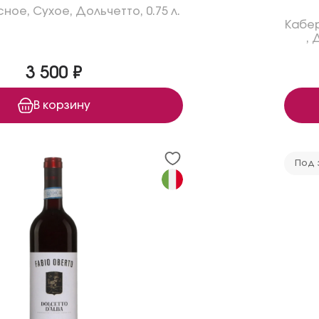
сное
,
Сухое
,
Дольчетто
,
0.75 л.
Кабе
,
3 500 ₽
В корзину
Под 