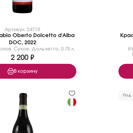
Артикул: 24719
bio Oberto Dolcetto d'Alba
Крас
DOC, 2022
сное
,
Сухое
,
Дольчетто
,
0.75 л.
И
2 200 ₽
В корзину
Под 