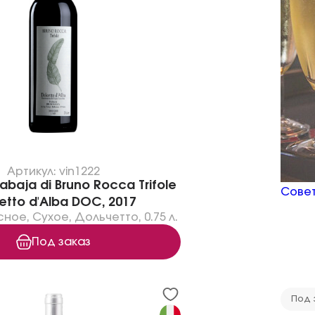
Артикул: vin1222
baja di Bruno Rocca Trifole
Совет
etto d'Alba DOC, 2017
сное
,
Сухое
,
Дольчетто
,
0.75 л.
Под заказ
Под 