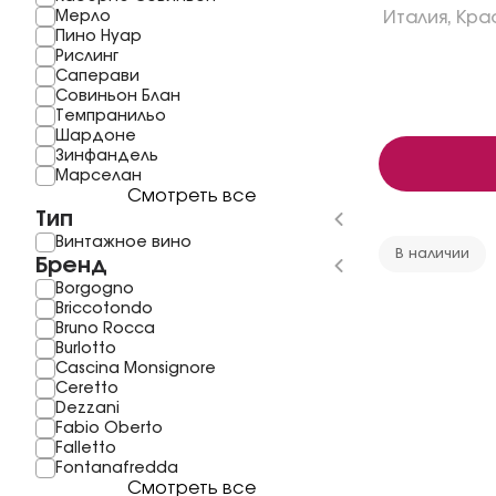
Мерло
Италия
,
Кра
Пино Нуар
Рислинг
Саперави
Совиньон Блан
Темпранильо
Шардоне
Зинфандель
Mарселан
Смотреть все
Тип
Винтажное вино
В наличии
Бренд
Borgogno
Briccotondo
Bruno Rocca
Burlotto
Cascina Monsignore
Ceretto
Dezzani
Fabio Oberto
Falletto
Fontanafredda
Смотреть все