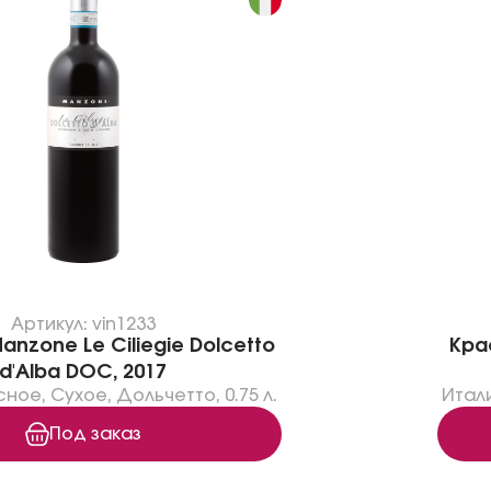
Артикул: vin1233
nzone Le Ciliegie Dolcetto
Крас
d'Alba DOC, 2017
сное
,
Сухое
,
Дольчетто
,
0.75 л.
Итал
Под заказ