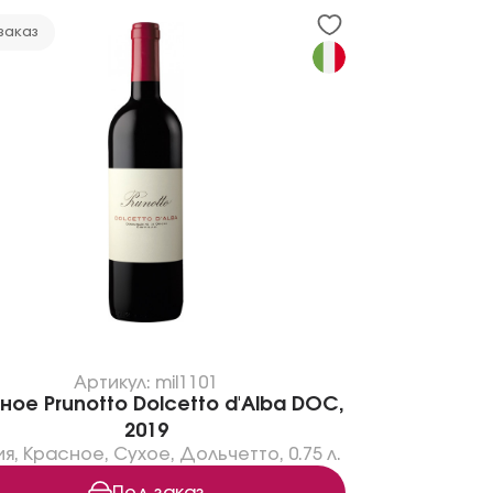
заказ
Артикул: mil1101
ное Prunotto Dolcetto d'Alba DOC,
2019
ия
,
Красное
,
Сухое
,
Дольчетто
,
0.75 л.
Под заказ