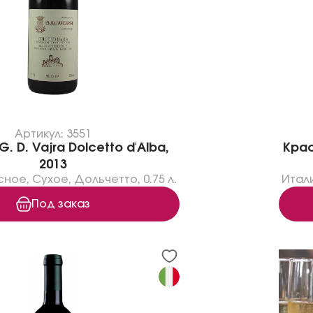
Артикул: 3551
. D. Vajra Dolcetto d'Alba,
Крас
2013
сное
,
Сухое
,
Дольчетто
,
0.75 л.
Итал
Под заказ