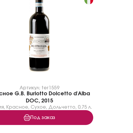
Артикул: ter1559
ное G.B. Burlotto Dolcetto d'Alba
DOC, 2015
ия
,
Красное
,
Сухое
,
Дольчетто
,
0.75 л.
Под заказ