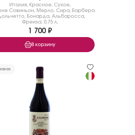
Италия
,
Красное
,
Сухое
,
рне Совиньон
,
Мерло
,
Сира
,
Барбера
Дольчетто
,
Бонарда
,
Альбаросса
,
Фреиза
,
0.75 л.
1 700 ₽
В корзину
заказ