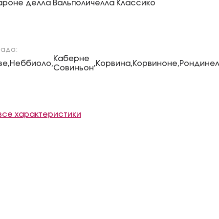
роне делла Вальполичелла Классико
рада:
Каберне
зе
Неббиоло
Корвина
Корвиноне
Рондине
,
,
,
,
,
Совиньон
все характеристики