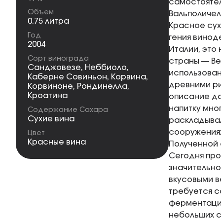
самостоятел
Объем
Вальполичел
0.75 литра
Красное сух
Год
гения виноде
2004
Италии, это
Сорт винограда
страны — Ве
Санджовезе
,
Неббиоло
,
использова
Каберне Совиньон
,
Корвина
,
древними ри
Корвиноне
,
Рондинелла
,
Кроатина
описание да
напитку мно
Содержание Сахара
Сухие вина
раскладывал
сооружениях
Цвет
Красные вина
Полученной 
Сегодня про
значительно
вкусовыми ве
требуется с
ферментаци
небольших с