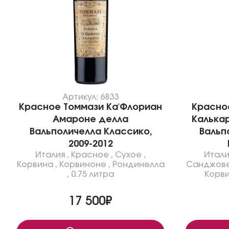
Артикул: 6833
Красное Томмази Ка'Флориан
Красно
Амароне делла
Калька
Вальполичелла Классико,
Вальп
2009-2012
Италия
,
Красное
,
Сухое
,
Итали
Корвина
,
Корвиноне
,
Рондинелла
Санджов
,
0.75 литра
Корв
17 500₽