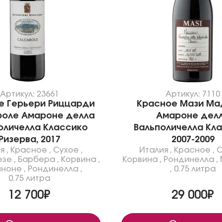
Артикул: 23661
Артикул: 7110
е Герьери Риццарди
Красное Мази Ма
роле Амароне делла
Амароне дел
оличелла Классико
Вальполичелла Кла
Ризерва, 2017
2007-2009
я
,
Красное
,
Сухое
,
Италия
,
Красное
,
С
езе
,
Барбера
,
Корвина
,
Корвина
,
Рондинелла
,
иноне
,
Рондинелла
,
,
0.75 литра
0.75 литра
12 700₽
29 000₽