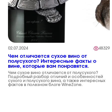
02.07.2024
48329
Чем отличается сухое вино от
полусухого? Интересные факты о
вине, которые вам понравятся.
Чем сухое вино отличается от полусухого?
Подробный разбор отличий и особенностей
сухого и полусухого вина, а также интересных
фактов в полезном блоге WineZone.