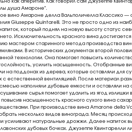
ьно как аперитив. Как говорил сам Джузеппе Квинта
лы душа Амароне”.
ое вино Амароне делла Вальполичелла Классико — 
лия Giuseppe Quintarelli. Это не просто одно из на
 напиток, который поднял на новую высоту статус с
нето. Исключительность красного вина достигается
нию мастером старинного метода производства вин
млянами. В исторических документах второй половин
нной технологии. Она помогает повысить количество
гослойность, усилить насыщенность. Отобранные в
и на поддонах из дерева, которые оставляли для с
 с естественной вентиляцией. После материал раз
смесью наполняли дубовые емкости и оставляли на с
сушивание сырья помогает удалить из ягод излишки в
 повысив насыщенность красного сухого вина саха
ществами. При производстве вина Amarone della Valp
обрать несколько видов винограда. Месяц происхо
и усиливают натуральные дрожжи. Далее напиток в
лавонских дубовых бочках. Джузеппе Квинтарелли л