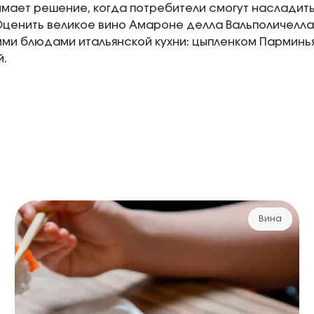
имает решение, когда потребители смогут насладит
Оценить великое вино Амароне делла Вальполичелла
ми блюдами итальянской кухни: цыпленком Парминья
й.
Вина