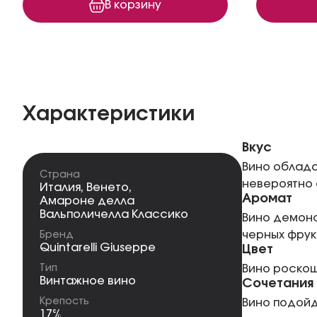
В корзину
Характеристики
Вкус
Вино облада
Страна
невероятно 
Италия
,
Венето
,
Аромат
Амароне делла
Вальполичелла Классико
Вино демонс
черных фрук
Бренд
Quintarelli Giuseppe
Цвет
Тип
Вино роскош
Винтажное вино
Сочетания
Крепость
Вино подойд
17%