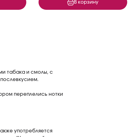
В корзину
и табака и смолы, с
 послевкусием.
ором переплелись нотки
также употребляется