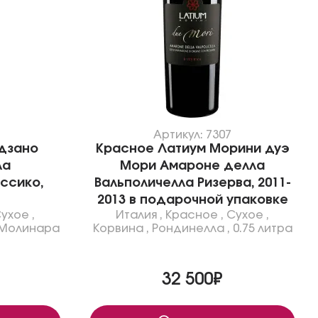
Артикул: 7307
дзано
Красное Латиум Морини дуэ
ла
Мори Амароне делла
ссико,
Вальполичелла Ризерва, 2011-
2013 в подарочной упаковке
ухое
,
Италия
,
Красное
,
Сухое
,
Молинара
Корвина
,
Рондинелла
,
0.75 литра
32 500₽