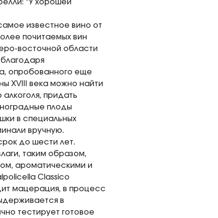
релли: “У хорошей
самое известное вино от
иболее почитаемых вин
еверо-восточной области
 благодаря
а, опробованного еще
ы XVIII века можно найти
 алкоголя, придать
иноградные плоды
ушки в специальных
минали вручную.
рок до шести лет.
лаги, таким образом,
ром, ароматическими и
olicella Classico
дит мацерация, в процесс
ыдерживается в
ично тестирует готовое