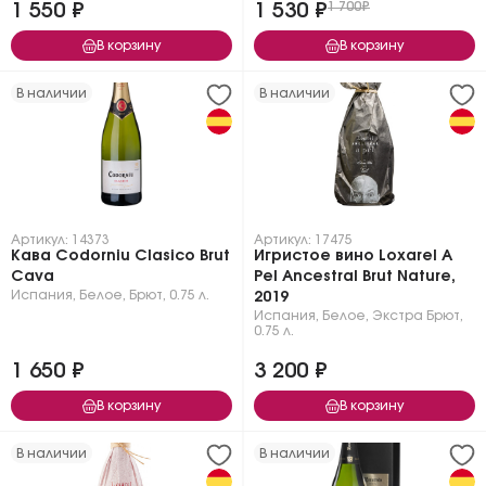
1 550 ₽
1 530 ₽
1 700₽
В корзину
В корзину
В наличии
В наличии
Артикул: 14373
Артикул: 17475
Кава Codorniu Clasico Brut
Игристое вино Loxarel A
Cava
Pel Ancestral Brut Nature,
Испания
,
Белое
,
Брют
,
0.75 л.
2019
Испания
,
Белое
,
Экстра Брют
,
0.75 л.
1 650 ₽
3 200 ₽
В корзину
В корзину
В наличии
В наличии