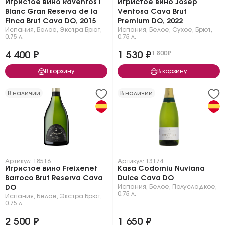
Игристое вино Raventos i
Игристое вино Josep
Blanc Gran Reserva de la
Ventosa Cava Brut
Finca Brut Cava DO, 2015
Premium DO, 2022
Испания
,
Белое
,
Экстра Брют
,
Испания
,
Белое
,
Сухое, Брют
,
0.75 л.
0.75 л.
4 400 ₽
1 530 ₽
1 800₽
В корзину
В корзину
В наличии
В наличии
Артикул: 18516
Артикул: 13174
Игристое вино Freixenet
Кава Codorniu Nuviana
Barroco Brut Reserva Cava
Dulce Cava DO
Испания
,
Белое
,
Полусладкое
,
DO
0.75 л.
Испания
,
Белое
,
Экстра Брют
,
0.75 л.
2 500 ₽
1 650 ₽