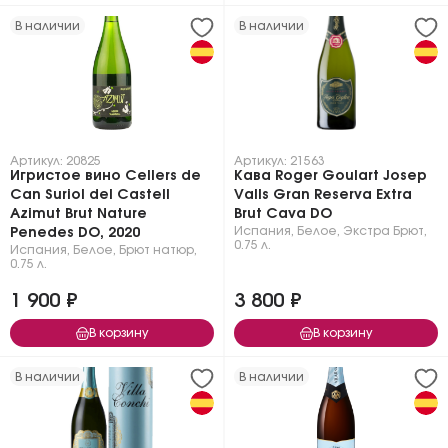
В наличии
В наличии
Артикул: 20825
Артикул: 21563
Игристое вино Cellers de
Кава Roger Goulart Josep
Can Suriol del Castell
Valls Gran Reserva Extra
Azimut Brut Nature
Brut Cava DO
Испания
,
Белое
,
Экстра Брют
,
Penedes DO, 2020
0.75 л.
Испания
,
Белое
,
Брют натюр
,
0.75 л.
1 900 ₽
3 800 ₽
В корзину
В корзину
В наличии
В наличии