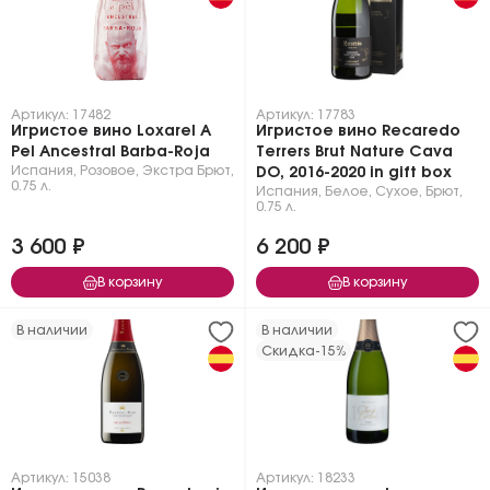
Артикул: 17482
Артикул: 17783
Игристое вино Loxarel A
Игристое вино Recaredo
Pel Ancestral Barba-Roja
Terrers Brut Nature Cava
Испания
,
Розовое
,
Экстра Брют
,
DO, 2016-2020 in gift box
0.75 л.
Испания
,
Белое
,
Сухое, Брют
,
0.75 л.
3 600 ₽
6 200 ₽
В корзину
В корзину
В наличии
В наличии
Скидка
-15%
Артикул: 15038
Артикул: 18233