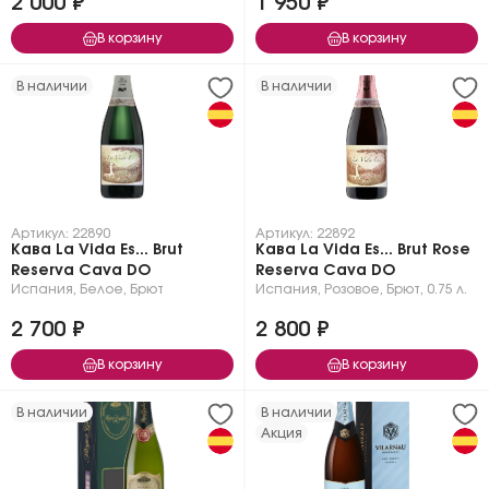
2 000 ₽
1 950 ₽
В корзину
В корзину
В наличии
В наличии
Артикул: 22890
Артикул: 22892
Кава La Vida Es... Brut
Кава La Vida Es... Brut Rose
Reserva Cava DО
Reserva Cava DО
Испания
,
Белое
,
Брют
Испания
,
Розовое
,
Брют
,
0.75 л.
2 700 ₽
2 800 ₽
В корзину
В корзину
В наличии
В наличии
Акция