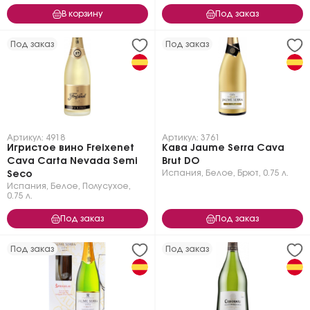
В корзину
Под заказ
Под заказ
Под заказ
Артикул: 4918
Артикул: 3761
Игристое вино Freixenet
Кава Jaume Serra Cava
Cava Carta Nevada Semi
Brut DO
Испания
,
Белое
,
Брют
,
0.75 л.
Seco
Испания
,
Белое
,
Полусухое
,
0.75 л.
Под заказ
Под заказ
Под заказ
Под заказ