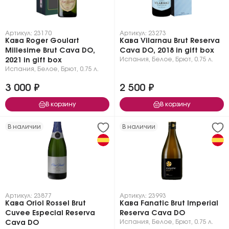
Артикул: 23170
Артикул: 23273
Кава Roger Goulart
Кава Vilarnau Brut Reserva
Millesime Brut Cava DO,
Cava DО, 2018 in gift box
Испания
,
Белое
,
Брют
,
0.75 л.
2021 in gift box
Испания
,
Белое
,
Брют
,
0.75 л.
3 000 ₽
2 500 ₽
В корзину
В корзину
В наличии
В наличии
Артикул: 23877
Артикул: 23993
Кава Oriol Rossel Brut
Кава Fanatic Brut Imperial
Cuvee Especial Reserva
Reserva Cava DO
Испания
,
Белое
,
Брют
,
0.75 л.
Cava DO