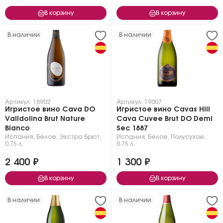
В корзину
В корзину
В наличии
В наличии
Артикул: 18902
Артикул: 19007
Игристое вино Cava DO
Игристое вино Cavas Hill
Valldolina Brut Nature
Cava Cuvee Brut DO Demi
Blanco
Sec 1887
Испания
,
Белое
,
Экстра Брют
,
Испания
,
Белое
,
Полусухое
,
0.75 л.
0.75 л.
2 400 ₽
1 300 ₽
В корзину
В корзину
В наличии
В наличии