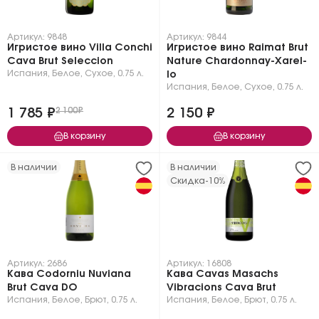
Артикул: 9848
Артикул: 9844
Игристое вино Villa Conchi
Игристое вино Raimat Brut
Cava Brut Seleccion
Nature Chardonnay-Xarel-
Испания
,
Белое
,
Сухое
,
0.75 л.
lo
Испания
,
Белое
,
Сухое
,
0.75 л.
1 785 ₽
2 100₽
2 150 ₽
В корзину
В корзину
В наличии
В наличии
Скидка
-10%
Артикул: 2686
Артикул: 16808
Кава Codorniu Nuviana
Кава Cavas Masachs
Brut Cava DO
Vibracions Cava Brut
Испания
,
Белое
,
Брют
,
0.75 л.
Испания
,
Белое
,
Брют
,
0.75 л.