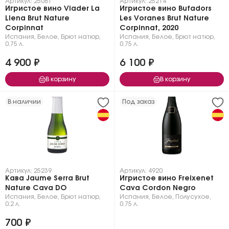
Артикул: 25081
Артикул: 25214
Игристое вино Viader La
Игристое вино Bufadors
Llena Brut Nature
Les Voranes Brut Nature
Corpinnat
Corpinnat, 2020
Испания
,
Белое
,
Брют натюр
,
Испания
,
Белое
,
Брют натюр
,
0.75 л.
0.75 л.
4 900 ₽
6 100 ₽
В корзину
В корзину
В наличии
Под заказ
Артикул: 25239
Артикул: 4920
Кава Jaume Serra Brut
Игристое вино Freixenet
Nature Cava DO
Cava Cordon Negro
Испания
,
Белое
,
Брют натюр
,
Испания
,
Белое
,
Полусухое
,
0.2 л.
0.75 л.
700 ₽