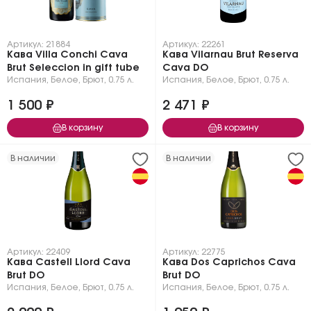
Артикул: 21884
Артикул: 22261
Кава Villa Conchi Cava
Кава Vilarnau Brut Reserva
Brut Seleccion in gift tube
Cava DО
Испания
,
Белое
,
Брют
,
0.75 л.
Испания
,
Белое
,
Брют
,
0.75 л.
1 500 ₽
2 471 ₽
В корзину
В корзину
В наличии
В наличии
Артикул: 22409
Артикул: 22775
Кава Castell Llord Cava
Кава Dos Caprichos Cava
Brut DO
Brut DO
Испания
,
Белое
,
Брют
,
0.75 л.
Испания
,
Белое
,
Брют
,
0.75 л.