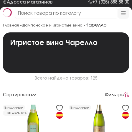
Адреса магазинов
+7 (925) 388 88 00
Чарелло
Главная -
Шампанское и игристые вина -
Игристое вино Чарелло
Всего найдено товаров: 125
Сортировать
Фильтры
По возрастанию цены
В наличии
В наличии
Скидка
-15%