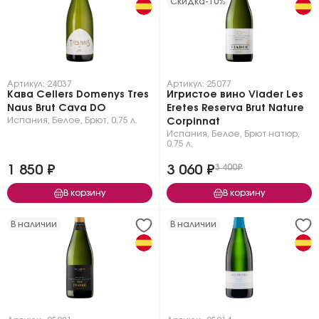
Скидка
-10%
Артикул: 24037
Артикул: 25077
Кава Cellers Domenys Tres
Игристое вино Viader Les
Naus Brut Cava DO
Eretes Reserva Brut Nature
Испания
,
Белое
,
Брют
,
0.75 л.
Corpinnat
Испания
,
Белое
,
Брют натюр
,
0.75 л.
1 850 ₽
3 060 ₽
3 400₽
В корзину
В корзину
В наличии
В наличии