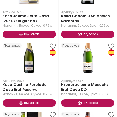
Артикул: 9777
Артикул: 8073
Кава Jaume Serra Cava
Кава Codorniu Seleccion
Brut DO in gift box
Raventos
Испания
,
Белое
,
Сухое
,
0.75 л.
Испания
,
Белое
,
Брют
,
0.75 л.
Под заказ
Под заказ
Под заказ
Под заказ
Артикул: 8673
Артикул: 3837
Кава Castillo Perelada
Игристое вино Masachs
Cava Brut Reserva
Brut Cava DO
Испания
,
Белое
,
Сухое
,
0.75 л.
Испания
,
Белое
,
Брют
,
0.75 л.
Под заказ
Под заказ
Под заказ
Под заказ