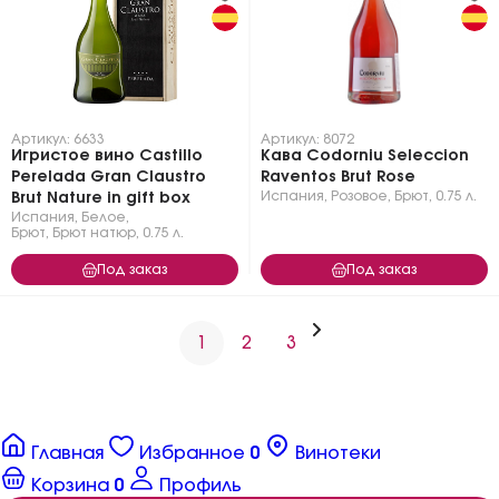
Артикул: 6633
Артикул: 8072
Игристое вино Castillo
Кава Codorniu Seleccion
Perelada Gran Claustro
Raventos Brut Rose
Испания
,
Розовое
,
Брют
,
0.75 л.
Brut Nature in gift box
Испания
,
Белое
,
Брют, Брют натюр
,
0.75 л.
Под заказ
Под заказ
1
2
3
Главная
Избранное
0
Винотеки
Корзина
0
Профиль