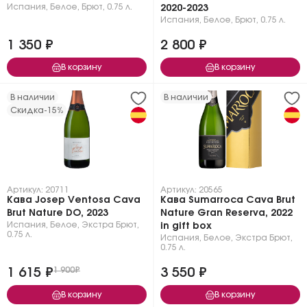
Испания
,
Белое
,
Брют
,
0.75 л.
2020-2023
Испания
,
Белое
,
Брют
,
0.75 л.
1 350 ₽
2 800 ₽
В корзину
В корзину
В наличии
В наличии
Скидка
-15%
Артикул: 20711
Артикул: 20565
Кава Josep Ventosa Cava
Кава Sumarroca Cava Brut
Brut Nature DO, 2023
Nature Gran Reserva, 2022
Испания
,
Белое
,
Экстра Брют
,
in gift box
0.75 л.
Испания
,
Белое
,
Экстра Брют
,
0.75 л.
1 615 ₽
1 900₽
3 550 ₽
В корзину
В корзину