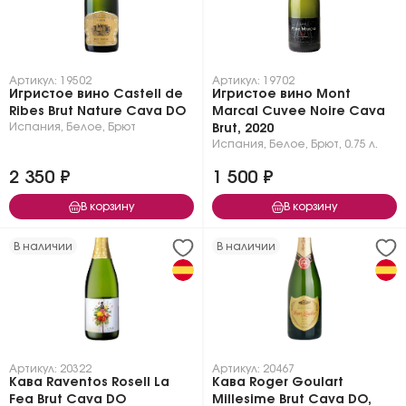
Артикул: 19502
Артикул: 19702
Игристое вино Castell de
Игристое вино Mont
Ribes Brut Nature Cava DO
Marcal Cuvee Noire Cava
Испания
,
Белое
,
Брют
Brut, 2020
Испания
,
Белое
,
Брют
,
0.75 л.
2 350 ₽
1 500 ₽
В корзину
В корзину
В наличии
В наличии
Артикул: 20322
Артикул: 20467
Кава Raventos Rosell La
Кава Roger Goulart
Fea Brut Cava DO
Millesime Brut Cava DO,