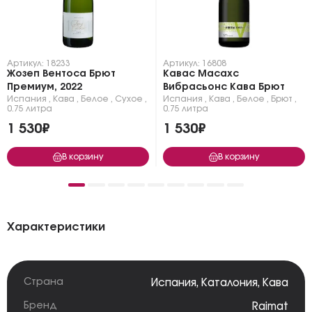
Артикул: 18233
Артикул: 16808
Жозеп Вентоса Брют
Кавас Масахс
Премиум, 2022
Вибрасьонс Кава Брют
Испания
,
Кава
,
Белое
,
Сухое
,
Испания
,
Кава
,
Белое
,
Брют
,
0.75 литра
0.75 литра
1 530₽
1 530₽
В корзину
В корзину
Характеристики
Страна
Испания
,
Каталония
,
Кава
Бренд
Raimat