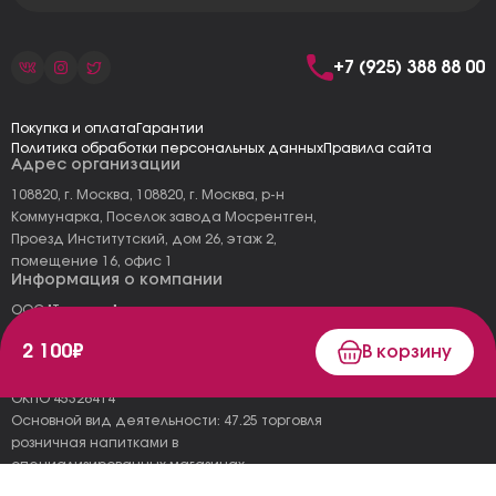
+7 (925) 388 88 00
Покупка и оплата
Гарантии
Политика обработки персональных данных
Правила сайта
Адрес организации
108820, г. Москва, 108820, г. Москва, р-н
Коммунарка, Поселок завода Мосрентген,
Проезд Институтский, дом 26, этаж 2,
помещение 16, офис 1
Информация о компании
ООО "Тоскана"
ИНН: 7727177973
2 100₽
В корзину
КПП: 775101001
ОГРН 1157746478120
ОКПО 45326414
Основной вид деятельности: 47.25 торговля
розничная напитками в
специализированных магазинах