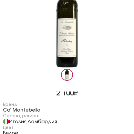
2 100₽
Бренд:
Ca' Montebello
Страна, регион:
Италия
Ломбардия
,
Цвет:
Белое