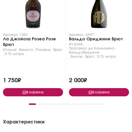
Артикул: 7435
Артикул: 6397
Ла Джойоза Розеа Розе
Вальдо Ориджине Брют
Италия
,
Брют
Просекко ди Конельяно -
Италия
,
Венето
,
Розовое
,
Брют
Вальдобьядене
,
0.75 литра
,
Белое
,
Брют
,
0.75 литра
1 750₽
2 000₽
В корзину
В корзину
Характеристики