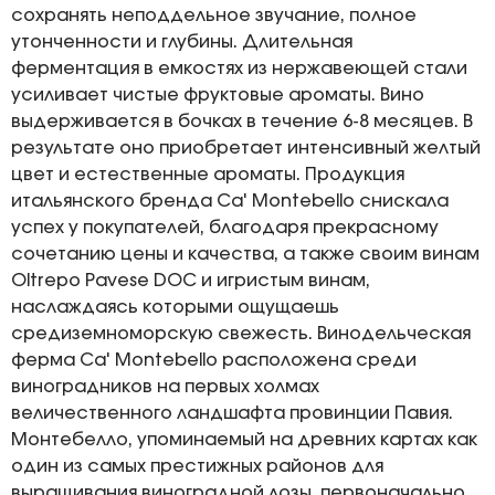
сохранять неподдельное звучание, полное
утонченности и глубины. Длительная
ферментация в емкостях из нержавеющей стали
усиливает чистые фруктовые ароматы. Вино
выдерживается в бочках в течение 6-8 месяцев. В
результате оно приобретает интенсивный желтый
цвет и естественные ароматы. Продукция
итальянского бренда Ca' Montebello снискала
успех у покупателей, благодаря прекрасному
сочетанию цены и качества, а также своим винам
Oltrepo Pavese DOC и игристым винам,
наслаждаясь которыми ощущаешь
средиземноморскую свежесть. Винодельческая
ферма Ca' Montebello расположена среди
виноградников на первых холмах
величественного ландшафта провинции Павия.
Монтебелло, упоминаемый на древних картах как
один из самых престижных районов для
выращивания виноградной лозы, первоначально