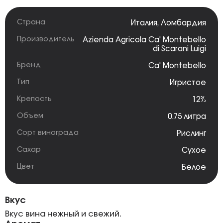
Страна
Италия
,
Ломбардия
Производитель
Azienda Agricola Ca' Montebello
di Scarani Luigi
Бренд
Ca' Montebello
Тип
Игристое
Крепость
12%
Объем
0.75 литра
Сорт винограда
Рислинг
Сахар
Сухое
Цвет
Белое
Вкус
Вкус вина нежный и свежий.