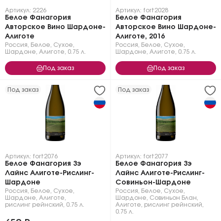
Артикул: 2226
Артикул: fort2028
Белое Фанагория
Белое Фанагория
Авторское Вино Шардоне-
Авторское Вино Шардоне-
Алиготе
Алиготе, 2016
Россия
,
Белое
,
Сухое
,
Россия
,
Белое
,
Сухое
,
Шардоне
,
Алиготе
,
0.75 л.
Шардоне
,
Алиготе
,
0.75 л.
Под заказ
Под заказ
Под заказ
Под заказ
Артикул: fort2076
Артикул: fort2077
Белое Фанагория Зэ
Белое Фанагория Зэ
Лайнс Алиготе-Рислинг-
Лайнс Алиготе-Рислинг-
Шардоне
Совиньон-Шардоне
Россия
,
Белое
,
Сухое
,
Россия
,
Белое
,
Сухое
,
Шардоне
,
Алиготе
,
Шардоне
,
Совиньон Блан
,
рислинг рейнский
,
0.75 л.
Алиготе
,
рислинг рейнский
,
0.75 л.