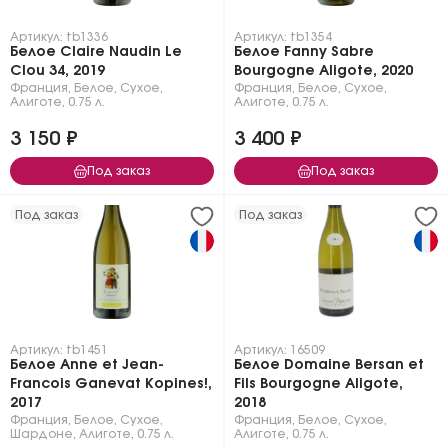
Артикул: tb1336
Артикул: tb1354
Белое Claire Naudin Le
Белое Fanny Sabre
Clou 34, 2019
Bourgogne Aligote, 2020
Франция
,
Белое
,
Сухое
,
Франция
,
Белое
,
Сухое
,
Алиготе
,
0.75 л.
Алиготе
,
0.75 л.
3 150 ₽
3 400 ₽
Под заказ
Под заказ
Под заказ
Под заказ
Артикул: tb1451
Артикул: 16509
Белое Anne et Jean-
Белое Domaine Bersan et
Francois Ganevat Kopines!,
Fils Bourgogne Aligote,
2017
2018
Франция
,
Белое
,
Сухое
,
Франция
,
Белое
,
Сухое
,
Шардоне
,
Алиготе
,
0.75 л.
Алиготе
,
0.75 л.