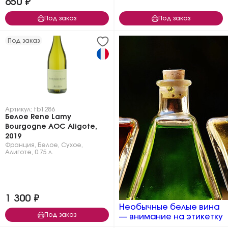
650 ₽
Под заказ
Под заказ
Под заказ
Артикул: tb1286
Белое Rene Lamy
Bourgogne AOC Aligote,
2019
Франция
,
Белое
,
Сухое
,
Алиготе
,
0.75 л.
1 300 ₽
Необычные белые вина
Под заказ
— внимание на этикетку