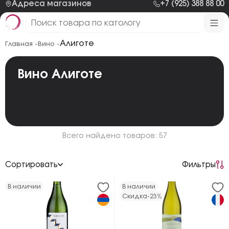
Адреса магазинов
+7 (925) 388 88 00
Алиготе
Главная -
Вино -
Вино Алиготе
Всего найдено товаров: 57
Сортировать
Фильтры
По возрастанию цены
В наличии
В наличии
Скидка
-23%