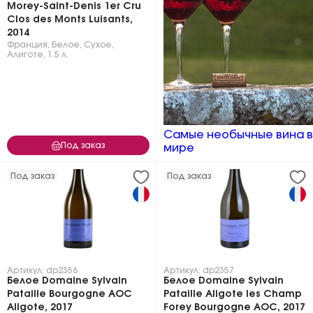
Morey-Saint-Denis 1er Cru
Clos des Monts Luisants,
2014
Франция
,
Белое
,
Сухое
,
Алиготе
,
1.5 л.
Самые необычные вина в
Под заказ
мире
Под заказ
Под заказ
Артикул: dp2356
Артикул: dp2357
Белое Domaine Sylvain
Белое Domaine Sylvain
Pataille Bourgogne AOC
Pataille Aligote les Champ
Aligote, 2017
Forey Bourgogne AOC, 2017