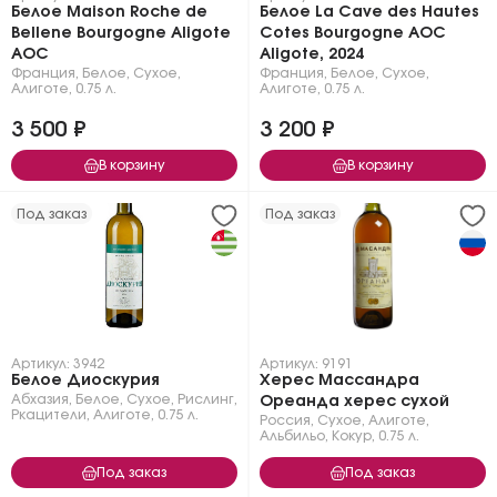
Белое Maison Roche de
Белое La Cave des Hautes
Bellene Bourgogne Aligote
Cotes Bourgogne AOC
AOC
Aligote, 2024
Франция
,
Белое
,
Сухое
,
Франция
,
Белое
,
Сухое
,
Алиготе
,
0.75 л.
Алиготе
,
0.75 л.
3 500 ₽
3 200 ₽
В корзину
В корзину
Под заказ
Под заказ
Артикул: 3942
Артикул: 9191
Белое Диоскурия
Херес Массандра
Абхазия
,
Белое
,
Сухое
,
Рислинг
,
Ореанда херес сухой
Ркацители
,
Алиготе
,
0.75 л.
Россия
,
Сухое
,
Алиготе
,
Альбильо
,
Кокур
,
0.75 л.
Под заказ
Под заказ