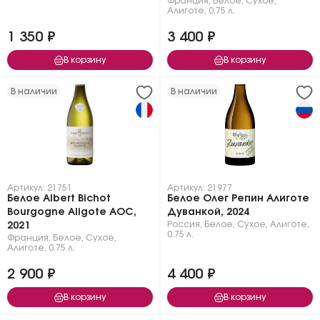
Франция
,
Белое
,
Сухое
,
Алиготе
,
0.75 л.
1 350 ₽
3 400 ₽
В корзину
В корзину
В наличии
В наличии
Артикул: 21751
Артикул: 21977
Белое Albert Bichot
Белое Олег Репин Алиготе
Bourgogne Aligote AOC,
Дуванкой, 2024
Россия
,
Белое
,
Сухое
,
Алиготе
,
2021
0.75 л.
Франция
,
Белое
,
Сухое
,
Алиготе
,
0.75 л.
2 900 ₽
4 400 ₽
В корзину
В корзину