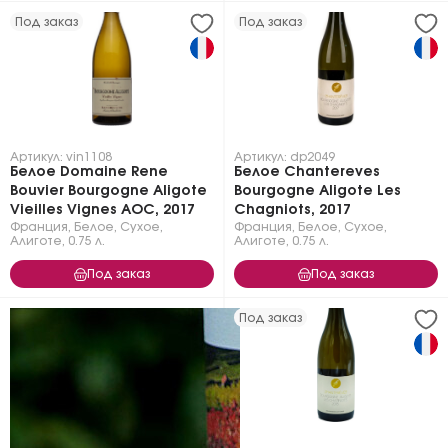
Под заказ
Под заказ
Артикул: vin1108
Артикул: dp2049
Белое Domaine Rene
Белое Chantereves
Bouvier Bourgogne Aligote
Bourgogne Aligote Les
Vieilles Vignes AOC, 2017
Chagniots, 2017
Франция
,
Белое
,
Сухое
,
Франция
,
Белое
,
Сухое
,
Алиготе
,
0.75 л.
Алиготе
,
0.75 л.
Под заказ
Под заказ
Под заказ