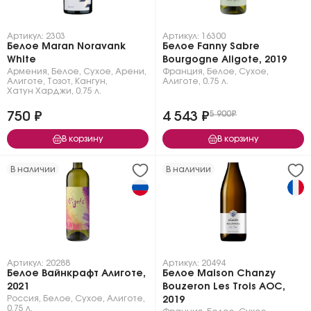
Артикул: 2303
Артикул: 16300
Белое Maran Noravank
Белое Fanny Sabre
White
Bourgogne Aligote, 2019
Армения
,
Белое
,
Сухое
,
Арени
,
Франция
,
Белое
,
Сухое
,
Алиготе
,
Тозот
,
Кангун
,
Алиготе
,
0.75 л.
Хатун Харджи
,
0.75 л.
750 ₽
4 543 ₽
5 900₽
В корзину
В корзину
В наличии
В наличии
Артикул: 20288
Артикул: 20494
Белое Вайнкрафт Алиготе,
Белое Maison Chanzy
2021
Bouzeron Les Trois AOC,
Россия
,
Белое
,
Сухое
,
Алиготе
,
2019
0.75 л.