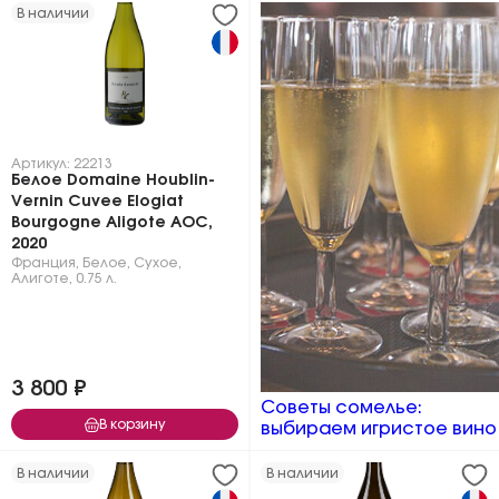
В наличии
Артикул: 22213
Белое Domaine Houblin-
Vernin Cuvee Elogiat
Bourgogne Aligote AOC,
2020
Франция
,
Белое
,
Сухое
,
Алиготе
,
0.75 л.
3 800 ₽
Советы сомелье:
В корзину
выбираем игристое вино
В наличии
В наличии