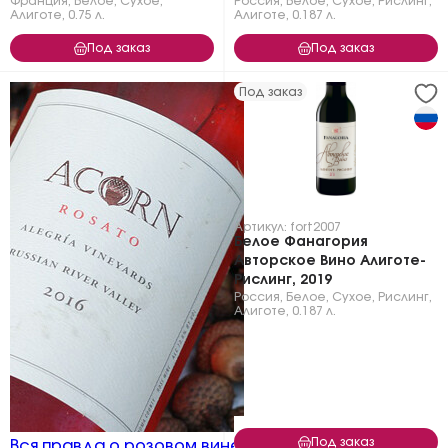
Франция
,
Белое
,
Сухое
,
Россия
,
Белое
,
Сухое
,
Рислинг
,
Алиготе
,
0.75 л.
Алиготе
,
0.187 л.
Под заказ
Под заказ
Под заказ
Артикул: fort2007
Белое Фанагория
Авторское Вино Алиготе-
Рислинг, 2019
Россия
,
Белое
,
Сухое
,
Рислинг
,
Алиготе
,
0.187 л.
Под заказ
Вся правда о розовом вине