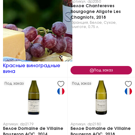
Артикул: dp2050
Белое Chantereves
Bourgogne Aligote Les
Chagniots, 2018
Франция
,
Белое
,
Сухое
,
Алиготе
,
0.75 л.
Красные виноградные
Под заказ
вина
Под заказ
Под заказ
Артикул: dp2179
Артикул: dp2180
Белое Domaine de Villaine
Белое Domaine de Villaine
Bouzeron AOC, 2014
Bouzeron AOC, 2018