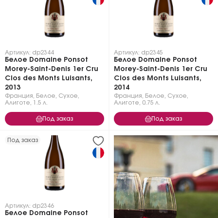
Артикул: dp2344
Артикул: dp2345
Белое Domaine Ponsot
Белое Domaine Ponsot
Morey-Saint-Denis 1er Cru
Morey-Saint-Denis 1er Cru
Clos des Monts Luisants,
Clos des Monts Luisants,
2013
2014
Франция
,
Белое
,
Сухое
,
Франция
,
Белое
,
Сухое
,
Алиготе
,
1.5 л.
Алиготе
,
0.75 л.
Под заказ
Под заказ
Под заказ
Артикул: dp2346
Белое Domaine Ponsot