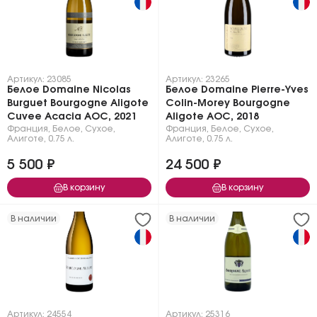
Артикул: 23085
Артикул: 23265
Белое Domaine Nicolas
Белое Domaine Pierre-Yves
Burguet Bourgogne Aligote
Colin-Morey Bourgogne
Cuvee Acacia AOC, 2021
Aligote AOC, 2018
Франция
,
Белое
,
Сухое
,
Франция
,
Белое
,
Сухое
,
Алиготе
,
0.75 л.
Алиготе
,
0.75 л.
5 500 ₽
24 500 ₽
В корзину
В корзину
В наличии
В наличии
Артикул: 24554
Артикул: 25316