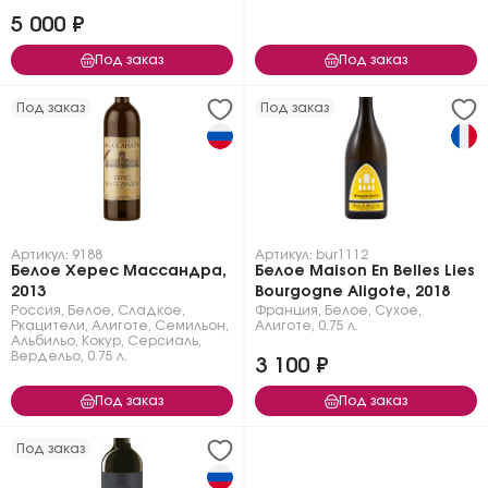
5 000 ₽
Под заказ
Под заказ
Под заказ
Под заказ
Артикул: 9188
Артикул: bur1112
Белое Херес Массандра,
Белое Maison En Belles Lies
2013
Bourgogne Aligote, 2018
Россия
,
Белое
,
Сладкое
,
Франция
,
Белое
,
Сухое
,
Ркацители
,
Алиготе
,
Семильон
,
Алиготе
,
0.75 л.
Альбильо
,
Кокур
,
Серсиаль
,
Вердельо
,
0.75 л.
3 100 ₽
Под заказ
Под заказ
Под заказ