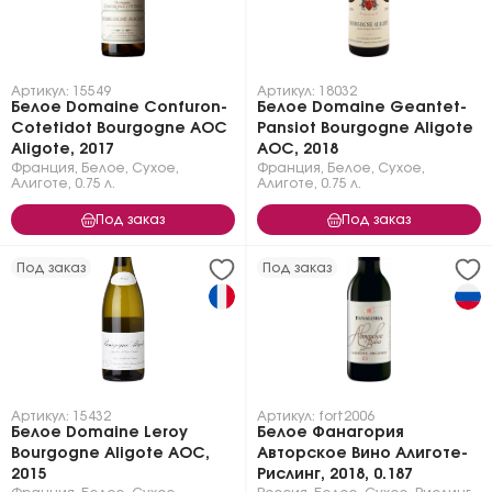
Артикул: 15549
Артикул: 18032
Белое Domaine Confuron-
Белое Domaine Geantet-
Cotetidot Bourgogne AOC
Pansiot Bourgogne Aligote
Aligote, 2017
AOC, 2018
Франция
,
Белое
,
Сухое
,
Франция
,
Белое
,
Сухое
,
Алиготе
,
0.75 л.
Алиготе
,
0.75 л.
Под заказ
Под заказ
Под заказ
Под заказ
Артикул: 15432
Артикул: fort2006
Белое Domaine Leroy
Белое Фанагория
Bourgogne Aligote AOC,
Авторское Вино Алиготе-
2015
Рислинг, 2018, 0.187