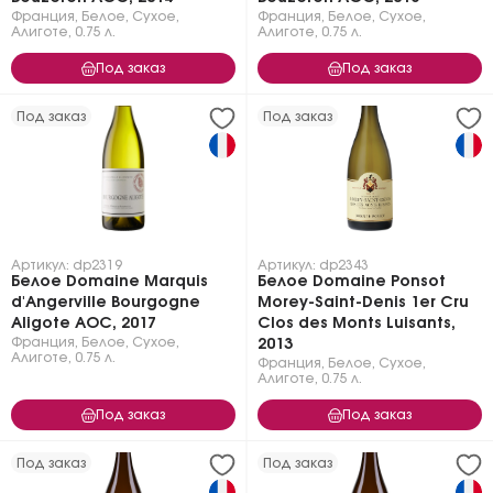
Франция
,
Белое
,
Сухое
,
Франция
,
Белое
,
Сухое
,
Алиготе
,
0.75 л.
Алиготе
,
0.75 л.
Под заказ
Под заказ
Под заказ
Под заказ
Артикул: dp2319
Артикул: dp2343
Белое Domaine Marquis
Белое Domaine Ponsot
d'Angerville Bourgogne
Morey-Saint-Denis 1er Cru
Aligote AOC, 2017
Clos des Monts Luisants,
Франция
,
Белое
,
Сухое
,
2013
Алиготе
,
0.75 л.
Франция
,
Белое
,
Сухое
,
Алиготе
,
0.75 л.
Под заказ
Под заказ
Под заказ
Под заказ