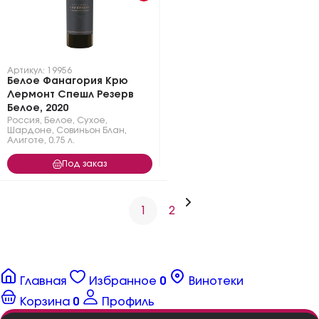
Артикул: 19956
Белое Фанагория Крю
Лермонт Спешл Резерв
Белое, 2020
Россия
,
Белое
,
Сухое
,
Шардоне
,
Совиньон Блан
,
Алиготе
,
0.75 л.
Под заказ
1
2
Главная
Избранное
0
Винотеки
Корзина
0
Профиль