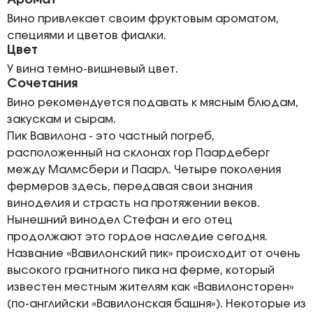
Аромат
Вино привлекает своим фруктовым ароматом,
специями и цветов фиалки.
Цвет
У вина темно-вишневый цвет.
Сочетания
Вино рекомендуется подавать к мясным блюдам,
закускам и сырам.
Пик Вавилона - это частный погреб,
расположенный на склонах гор Паардеберг
между Малмсбери и Паарл. Четыре поколения
фермеров здесь, передавая свои знания
виноделия и страсть на протяжении веков.
Нынешний винодел Стефан и его отец
продолжают это гордое наследие сегодня.
Название «Вавилонский пик» происходит от очень
высокого гранитного пика на ферме, который
известен местным жителям как «Вавилонсторен»
(по-английски «Вавилонская башня»). Некоторые из