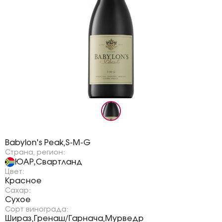
Бренд:
Babylon's Peak
S-M-G
,
Страна, регион:
ЮАР
Свартланд
,
Цвет:
Красное
Сахар:
Сухое
Сорт винограда:
Шираз
Гренаш/Гарнача
Мурведр
,
,