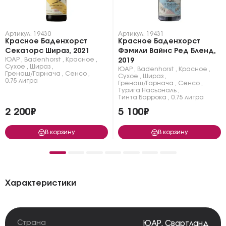
Артикул: 19430
Артикул: 19431
Красное Баденхорст
Красное Баденхорст
Секаторс Шираз, 2021
Фэмили Вайнс Ред Бленд,
ЮАР
,
Badenhorst
,
Красное
,
2019
Сухое
,
Шираз
,
ЮАР
,
Badenhorst
,
Красное
,
Гренаш/Гарнача
,
Сенсо
,
Сухое
,
Шираз
,
0.75 литра
Гренаш/Гарнача
,
Сенсо
,
Турига Насьональ
,
Тинта Баррока
,
0.75 литра
2 200₽
5 100₽
В корзину
В корзину
Характеристики
Страна
ЮАР
,
Свартланд