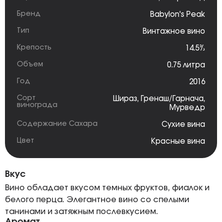
Бренд
Babylon's Peak
Тип
Винтажное вино
Крепость
14.5%
Объем
0.75 литра
Год
2016
Сорт
Шираз
,
Гренаш/Гарнача
,
винограда
Мурведр
Содержание Сахара
Сухие вина
Цвет
Красные вина
Вкус
Вино обладает вкусом темных фруктов, фиалок и
белого перца. Элегантное вино со спелыми
танинами и затяжным послевкусием.