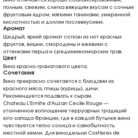
Вино отличается хорошо сбалансированным,
полным, свежим, слегка вяжущим вкусом с сочным
фруктовым ядром, мягкими танинами, умеренной
кислотностью и долгим послевкусием.
Аромат
Щедрый, яркий аромат соткан из нот красных
фруктов, вишни, смородины и ежевики с
оттенками перца и средиземноморских трав.
Цвет
Вино красно-гранатового цвета.
Сочетания
Вино прекрасно сочетается с блюдами из
красного мяса, птицы (курицы), дичи.
Рекомендуется подавать к сырам.
Chateau L'Ermite d'Auzan Cecile Rouge —
утонченное воплощение терруарных традиций
юго-запада Франции, где в каждой бутылке вина
чувствуется тепло солнца и самобытность
местной земли. Для винодельни Costieres de