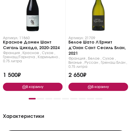
Артикул: 11860
Артикул: 21709
Красное Домен Шант
Белое Шато Л'Ермит
Сигаль Цикада, 2020-2024
д'Озан Сант Сесиль Блан,
Франция
,
Красное
,
Сухое
,
2021
Гренаш/Гарнача
,
Кариньяно
,
Франция
,
Белое
,
Сухое
,
0.75 литра
Вионье
,
Руссан
,
Гренаш Блан
,
0.75 литра
1 500₽
2 650₽
В корзину
В корзину
Характеристики