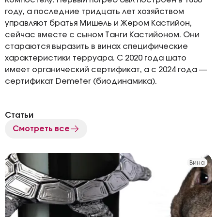
Компостелу. Первый погреб был построен в 1800
году, а последние тридцать лет хозяйством
управляют братья Мишель и Жером Кастийон,
сейчас вместе с сыном Танги Кастийоном. Они
стараются выразить в винах специфические
характеристики терруара. С 2020 года шато
имеет органический сертификат, а с 2024 года —
сертификат Demeter (биодинамика).
Статьи
Смотреть все
Вина