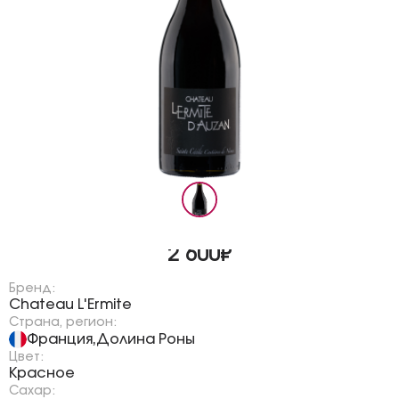
2 600₽
Бренд:
Chateau L'Ermite
Страна, регион:
Франция
Долина Роны
,
Цвет:
Красное
Сахар: