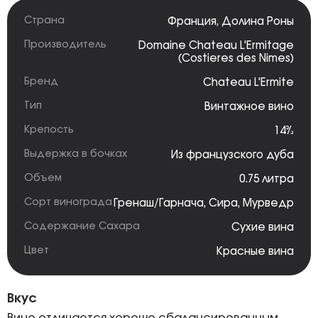
Страна
Франция
,
Долина Роны
Производитель
Domaine Chateau L'Ermitage
(Costieres des Nimes)
Бренд
Chateau L'Ermite
Тип
Винтажное вино
Крепость
14%
Выдержка в бочках
Из французского дуба
Объем
0.75 литра
Сорт винограда
Гренаш/Гарнача
,
Сира
,
Мурведр
Содержание Сахара
Сухие вина
Цвет
Красные вина
Вкус