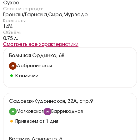
Сухое
Сорт винограда:
Гренаш/Гарнача
Сира
Мурведр
,
,
Крепость:
14%
Объём:
0.75 л.
Смотреть все характеристики
Большая Ордынка, 68
Добрынинская
В наличии
Садовая-Кудринская, 32А, стр.9
Маяковская
Баррикадная
Привезем от 1 дня
Василия Ланового, 5