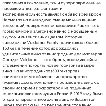
поколения в поколение, так и суперсовременные
производства, где фантазия и
экспериментальность являют себя во всей красе.
Несмотря на ежегодную смену модных винных
тенденций, «современная классика» Риохи – это
гармоничное и элегантное вино с насыщенным
вкусом и интенсивным цветом. История
винодельни Valdemar Family насчитывает более
130 лет, в течение которых рождались
удивительные вина от виноградных дел мастеров.
Сегодня Valdemar — это бренд, зародившийся в
стремлении покорять новые горизонты в мире
вина. На виноградниках (300 гектаров)
применяется устойчивое виноградарство.
Главная задача компании – производить вина со
своей историей и характером из подлинных
«энологических жемчужин» Риохи. В 2019 году была
открыта первая винодельня в штате Вашингтон.
Через три года вышло первое игристое вино