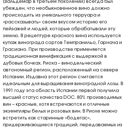
(Вальдемар в третьем поколении) всегда был
убежден, что необыкновенное вино должно
происходить из уникального терруара и
«рассказывать» своим вкусом историю его
пейзажей и людей, которые обрабатывали эту
землю. В рецептуре красного вина используется
купаж винограда сортов Темпранильо, Гарнача и
Грасиано. При производстве применяется
традиционная винификация с выдержкой в
дубовых бочках. Риоха – винодельческий
автономный регион, расположенный на севере
Испании. Издавна этот регион считается
идеальным для выращивания виноградной лозы. В
1991 году эта область Испании первой получила
высший статус качества DOC. 80% производимых
вин – красные, хотя встречаются и отличные
экземпляры белых и розовых вин. В Риохе можно
встретить как старинные «бодегас»,
придерживающиеся традиций, передаваемых из