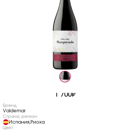
1 700₽
Бренд:
Valdemar
Страна, регион:
Испания
Риоха
,
Цвет: