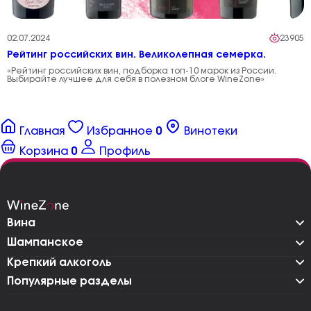
02.07.2024
23905
Рейтинг российских вин. Великолепная семерка.
«Рейтинг российских вин, подборка топ-10 марок из России.
Выбирайте лучшее для себя в полезном блоге WineZone»
Главная
Избранное
0
Винотеки
Корзина
0
Профиль
Вина
Шампанское
Крепкий алкоголь
Популярные разделы