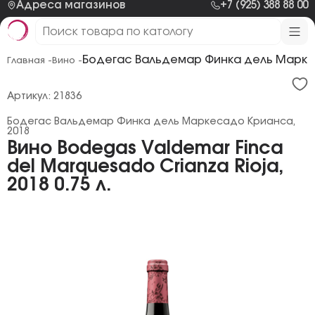
Адреса магазинов
+7 (925) 388 88 00
Бодегас Вальдемар Финка дель Марке
Главная -
Вино -
Артикул: 21836
Бодегас Вальдемар Финка дель Маркесадо Крианса,
2018
Вино Bodegas Valdemar Finca
del Marquesado Crianza Rioja,
2018 0.75 л.