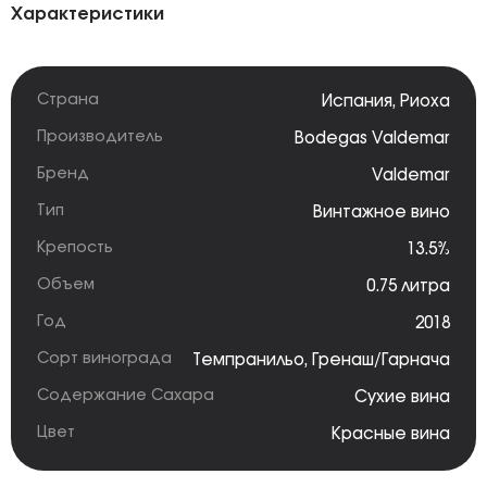
Характеристики
Страна
Испания
,
Риоха
Производитель
Bodegas Valdemar
Бренд
Valdemar
Тип
Винтажное вино
Крепость
13.5%
Объем
0.75 литра
Год
2018
Сорт винограда
Темпранильо
,
Гренаш/Гарнача
Содержание Сахара
Сухие вина
Цвет
Красные вина