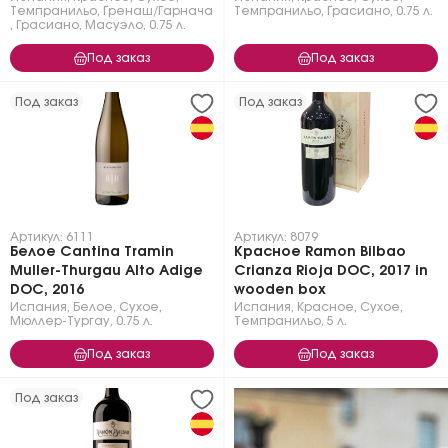
Темпранильо
,
Гренаш/Гарнача
Темпранильо
,
Грасиано
,
0.75 л.
,
Грасиано
,
Масуэло
,
0.75 л.
Под заказ
Под заказ
Под заказ
Под заказ
Артикул: 6111
Артикул: 8079
Белое Cantina Tramin
Красное Ramon Bilbao
Muller-Thurgau Alto Adige
Crianza Rioja DOC, 2017 in
DOC, 2016
wooden box
Испания
,
Белое
,
Сухое
,
Испания
,
Красное
,
Сухое
,
Мюллер-Тургау
,
0.75 л.
Темпранильо
,
5 л.
Под заказ
Под заказ
Под заказ