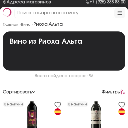
Адреса магазинов
+7 (925) 388 88 00
Риоха Альта
Главная -
Вино -
Вино из Риоха Альта
Всего найдено товаров: 98
Сортировать
Фильтры
По возрастанию цены
В наличии
В наличии