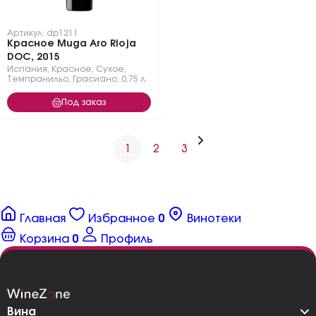
Артикул: dp1211
Красное Muga Aro Rioja
DOC, 2015
Испания
,
Красное
,
Сухое
,
Темпранильо
,
Грасиано
,
0.75 л.
Под заказ
1
2
3
Главная
Избранное
0
Винотеки
Корзина
0
Профиль
Вина