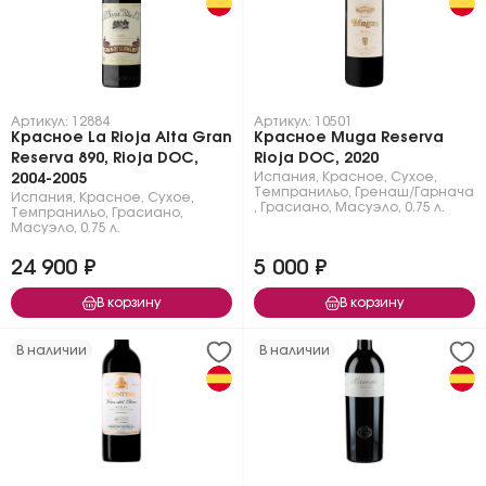
Артикул: 12884
Артикул: 10501
Красное La Rioja Alta Gran
Красное Muga Reserva
Reserva 890, Rioja DOC,
Rioja DOC, 2020
Испания
,
Красное
,
Сухое
,
2004-2005
Темпранильо
,
Гренаш/Гарнача
Испания
,
Красное
,
Сухое
,
,
Грасиано
,
Масуэло
,
0.75 л.
Темпранильо
,
Грасиано
,
Масуэло
,
0.75 л.
24 900 ₽
5 000 ₽
В корзину
В корзину
В наличии
В наличии