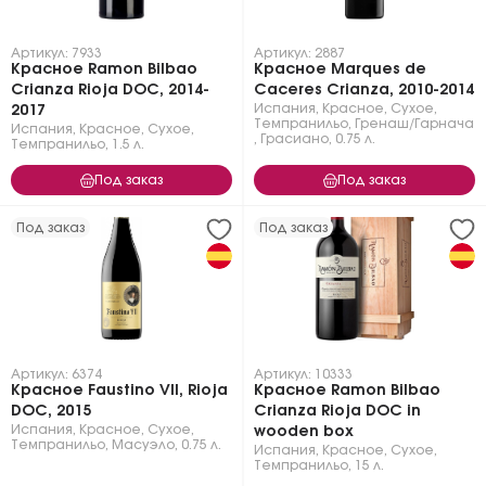
Артикул: 7933
Артикул: 2887
Красное Ramon Bilbao
Красное Marques de
Crianza Rioja DOC, 2014-
Caceres Crianza, 2010-2014
Испания
,
Красное
,
Сухое
,
2017
Темпранильо
,
Гренаш/Гарнача
Испания
,
Красное
,
Сухое
,
,
Грасиано
,
0.75 л.
Темпранильо
,
1.5 л.
Под заказ
Под заказ
Под заказ
Под заказ
Артикул: 6374
Артикул: 10333
Красное Faustino VII, Rioja
Красное Ramon Bilbao
DOC, 2015
Crianza Rioja DOC in
Испания
,
Красное
,
Сухое
,
wooden box
Темпранильо
,
Масуэло
,
0.75 л.
Испания
,
Красное
,
Сухое
,
Темпранильо
,
15 л.