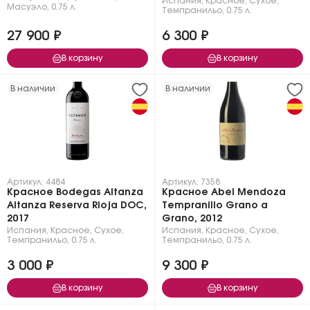
Испания
,
Красное
,
Сухое
,
Масуэло
,
0.75 л.
Темпранильо
,
0.75 л.
27 900 ₽
6 300 ₽
В корзину
В корзину
В наличии
В наличии
Артикул: 4484
Артикул: 7358
Красное Bodegas Altanza
Красное Abel Mendoza
Altanza Reserva Rioja DOC,
Tempranillo Grano a
2017
Grano, 2012
Испания
,
Красное
,
Сухое
,
Испания
,
Красное
,
Сухое
,
Темпранильо
,
0.75 л.
Темпранильо
,
0.75 л.
3 000 ₽
9 300 ₽
В корзину
В корзину