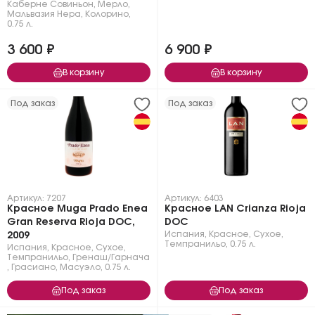
Каберне Совиньон
,
Мерло
,
Мальвазия Нера
,
Колорино
,
0.75 л.
3 600 ₽
6 900 ₽
В корзину
В корзину
Под заказ
Под заказ
Артикул: 7207
Артикул: 6403
Красное Muga Prado Enea
Красное LAN Crianza Rioja
Gran Reserva Rioja DOC,
DOC
Испания
,
Красное
,
Сухое
,
2009
Темпранильо
,
0.75 л.
Испания
,
Красное
,
Сухое
,
Темпранильо
,
Гренаш/Гарнача
,
Грасиано
,
Масуэло
,
0.75 л.
Под заказ
Под заказ