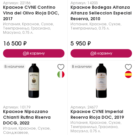
Артикул: 22186
Артикул: 14203
Красное CVNE Contino
Красное Bodegas Altanza
Vina del Olivo Rioja DOC,
Altanza Selleccion Especial
2017
Reserva, 2010
Испания
,
Красное
,
Сухое
,
Испания
,
Красное
,
Сухое
,
Темпранильо
,
Грасиано
,
Темпранильо
,
0.75 л.
Масуэло
,
0.75 л.
16 500 ₽
5 950 ₽
В корзину
В корзину
В наличии
В наличии
Артикул: 10179
Артикул: 24677
Красное Nipozzano
Красное CVNE Imperial
Chianti Rufina Riserva
Reserva Rioja DOC, 2019
Испания
,
Красное
,
Сухое
,
DOCG, 2022
Темпранильо
,
Грасиано
,
Италия
,
Красное
,
Сухое
,
Масуэло
,
0.75 л.
Санджовезе
,