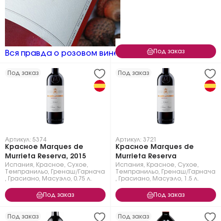
Под заказ
Вся правда о розовом вине
Под заказ
Под заказ
Артикул: 5374
Артикул: 3721
Красное Marques de
Красное Marques de
Murrieta Reserva, 2015
Murrieta Reserva
Испания
,
Красное
,
Сухое
,
Испания
,
Красное
,
Сухое
,
Темпранильо
,
Гренаш/Гарнача
Темпранильо
,
Гренаш/Гарнача
,
Грасиано
,
Масуэло
,
0.75 л.
,
Грасиано
,
Масуэло
,
1.5 л.
Под заказ
Под заказ
Под заказ
Под заказ