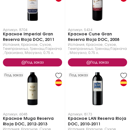
Артикул: 8704
Артикул: 5434
Красное Imperial Gran
Красное Cune Gran
Reserva Rioja DOC, 2011
Reserva Rioja DOC, 2008
Испания
,
Красное
,
Сухое
,
Испания
,
Красное
,
Сухое
,
Темпранильо
,
Гренаш/Гарнача
Темпранильо
,
Гренаш/Гарнача
,
Грасиано
,
Масуэло
,
0.75 л.
,
Масуэло
,
0.75 л.
Под заказ
Под заказ
Под заказ
Под заказ
Артикул: 6048
Артикул: 8173
Красное Muga Reserva
Красное LAN Reserva Rioja
Rioja DOC, 2012-2013
DOC, 2010-2011
Испания
,
Красное
,
Сухое
,
Испания
,
Красное
,
Сухое
,