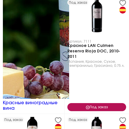
Под заказ
Артикул: 7111
Красное LAN Culmen
Reserva Rioja DOC, 2010-
2011
Испания
,
Красное
,
Сухое
,
Темпранильо
,
Грасиано
,
0.75 л.
Красные виноградные
Под заказ
вина
Под заказ
Под заказ