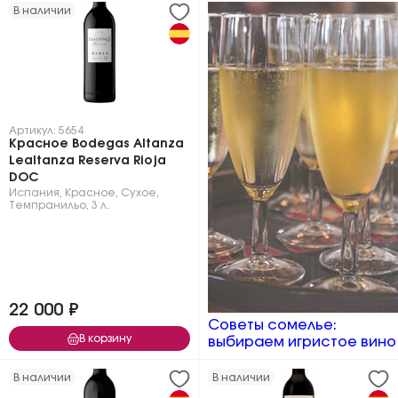
В наличии
Артикул: 5654
Красное Bodegas Altanza
Lealtanza Reserva Rioja
DOC
Испания
,
Красное
,
Сухое
,
Темпранильо
,
3 л.
22 000 ₽
Советы сомелье:
В корзину
выбираем игристое вино
В наличии
В наличии