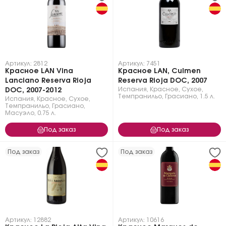
Артикул: 2812
Артикул: 7451
Красное LAN Vina
Красное LAN, Culmen
Lanciano Reserva Rioja
Reserva Rioja DOC, 2007
Испания
,
Красное
,
Сухое
,
DOC, 2007-2012
Темпранильо
,
Грасиано
,
1.5 л.
Испания
,
Красное
,
Сухое
,
Темпранильо
,
Грасиано
,
Масуэло
,
0.75 л.
Под заказ
Под заказ
Под заказ
Под заказ
Артикул: 12882
Артикул: 10616