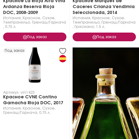
Красное La Rioja Alta Vina
Красное Marques de
Ardanza Reserva Rioja
Caceres Crianza Vendimia
DOC, 2008-2009
Seleccionada, 2014
Испания
,
Красное
,
Сухое
,
Испания
,
Красное
,
Сухое
,
Темпранильо
,
Гренаш/Гарнача
Темпранильо
,
Гренаш/Гарнача
,
0.75 л.
,
Грасиано
,
1.5 л.
Под заказ
Под заказ
Под заказ
Артикул: vin1423
Красное CVNE Contino
Garnacha Rioja DOC, 2017
Испания
,
Красное
,
Сухое
,
Гренаш/Гарнача
,
0.75 л.