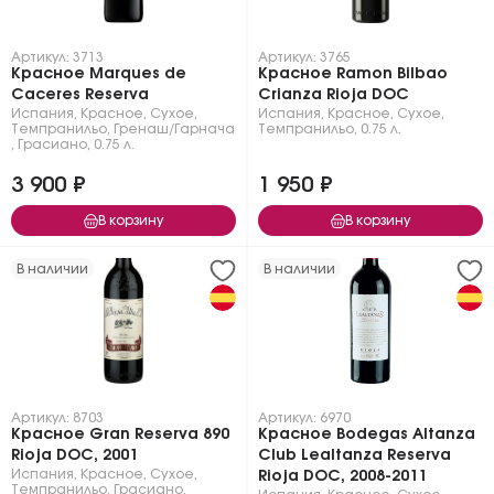
Артикул: 3713
Артикул: 3765
Красное Marques de
Красное Ramon Bilbao
Caceres Reserva
Crianza Rioja DOC
Испания
,
Красное
,
Сухое
,
Испания
,
Красное
,
Сухое
,
Темпранильо
,
Гренаш/Гарнача
Темпранильо
,
0.75 л.
,
Грасиано
,
0.75 л.
3 900 ₽
1 950 ₽
В корзину
В корзину
В наличии
В наличии
Артикул: 8703
Артикул: 6970
Красное Gran Reserva 890
Красное Bodegas Altanza
Rioja DOC, 2001
Club Lealtanza Reserva
Испания
,
Красное
,
Сухое
,
Rioja DOC, 2008-2011
Темпранильо
,
Грасиано
,