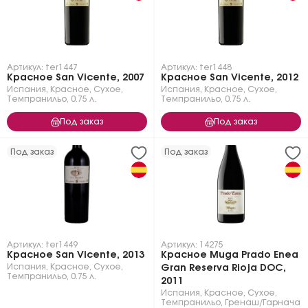
Артикул: ter1447
Артикул: ter1448
Красное San Vicente, 2007
Красное San Vicente, 2012
Испания
,
Красное
,
Сухое
,
Испания
,
Красное
,
Сухое
,
Темпранильо
,
0.75 л.
Темпранильо
,
0.75 л.
Под заказ
Под заказ
Под заказ
Под заказ
Артикул: ter1449
Артикул: 14275
Красное San Vicente, 2013
Красное Muga Prado Enea
Испания
,
Красное
,
Сухое
,
Gran Reserva Rioja DOC,
Темпранильо
,
0.75 л.
2011
Испания
,
Красное
,
Сухое
,
Темпранильо
,
Гренаш/Гарнача