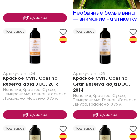
Необычные белые вина
Под заказ
— внимание на этикетку
Под заказ
Под заказ
Артикул: vin1424
Артикул: vin1425
Красное CVNE Contino
Красное CVNE Contino
Reserva Rioja DOC, 2016
Gran Reserva Rioja DOC,
Испания
,
Красное
,
Сухое
,
2014
Темпранильо
,
Гренаш/Гарнача
Испания
,
Красное
,
Сухое
,
,
Грасиано
,
Масуэло
,
0.75 л.
Темпранильо
,
Гренаш/Гарнача
,
Виура
,
Грасиано
,
0.75 л.
Под заказ
Под заказ
Под заказ
Под заказ