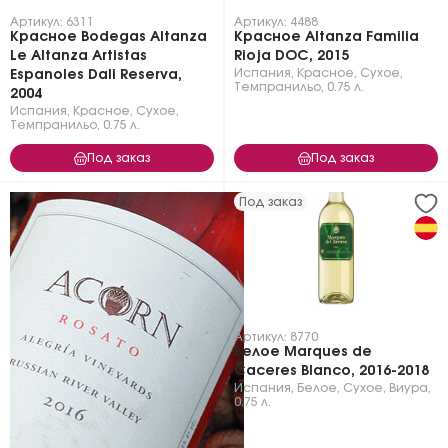
Артикул: 6311
Артикул: 4488
Красное Bodegas Altanza
Красное Altanza Familia
Le Altanza Artistas
Rioja DOC, 2015
Испания
,
Красное
,
Сухое
,
Espanoles Dali Reserva,
Темпранильо
,
0.75 л.
2004
Испания
,
Красное
,
Сухое
,
Темпранильо
,
0.75 л.
Под заказ
Под заказ
Под заказ
Артикул: 8770
Белое Marques de
Caceres Blanco, 2016-2018
Испания
,
Белое
,
Сухое
,
Виура
,
0.75 л.