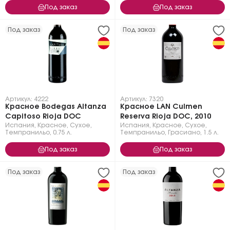
Под заказ
Под заказ
Под заказ
Под заказ
Артикул: 4222
Артикул: 7320
Красное Bodegas Altanza
Красное LAN Culmen
Capitoso Rioja DOC
Reserva Rioja DOC, 2010
Испания
,
Красное
,
Сухое
,
Испания
,
Красное
,
Сухое
,
Темпранильо
,
0.75 л.
Темпранильо
,
Грасиано
,
1.5 л.
Под заказ
Под заказ
Под заказ
Под заказ