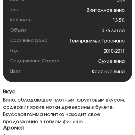
LAN
Тип
Винтажное вино
Крепость
13.5%
Объем
0.75 литра
Сорт винограда
Темпранильо
,
Грасиано
Год
2010-2011
Содержание Сахара
Сухие вина
Цвет
Красные вина
Вкус
Вино, обладающее плотным, фруктовым вкусом,
содержит яркие нотки древесины в букете.
Вкусовая гамма напитка находит свое
продолжение в теплом финише.
Аромат