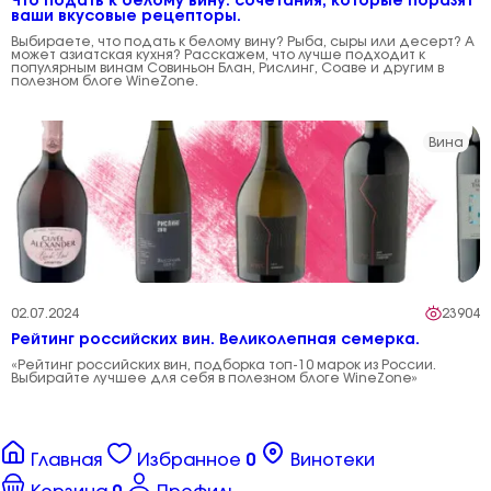
Что подать к белому вину: сочетания, которые поразят
ваши вкусовые рецепторы.
Выбираете, что подать к белому вину? Рыба, сыры или десерт? А
может азиатская кухня? Расскажем, что лучше подходит к
популярным винам Совиньон Блан, Рислинг, Соаве и другим в
полезном блоге WineZone.
Вина
02.07.2024
23904
Рейтинг российских вин. Великолепная семерка.
«Рейтинг российских вин, подборка топ-10 марок из России.
Выбирайте лучшее для себя в полезном блоге WineZone»
Главная
Избранное
0
Винотеки