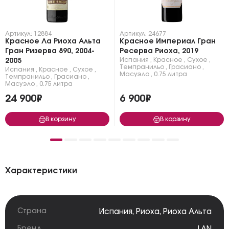
Артикул: 12884
Артикул: 24677
Красное Ла Риоха Альта
Красное Империал Гран
Гран Ризерва 890, 2004-
Ресерва Риоха, 2019
Испания
,
Красное
,
Сухое
,
2005
Темпранильо
,
Грасиано
,
Испания
,
Красное
,
Сухое
,
Масуэло
,
0.75 литра
Темпранильо
,
Грасиано
,
Масуэло
,
0.75 литра
24 900₽
6 900₽
В корзину
В корзину
Характеристики
Страна
Испания
,
Риоха
,
Риоха Альта
Бренд