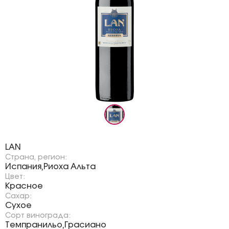
Бренд:
LAN
Страна, регион:
Испания
Риоха Альта
,
Цвет:
Красное
Сахар:
Сухое
Сорт винограда:
Темпранильо
Грасиано
,