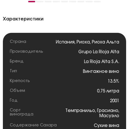
Характеристики
Страна
Испания
,
Риоха
,
Риоха Альта
Производитель
Grupo La Rioja Alta
Бренд
La Rioja Alta S.A.
Тип
Винтажное вино
Крепость
13.5%
Объем
0.75 литра
Год
2001
Сорт
Темпранильо
,
Грасиано
,
винограда
Масуэло
Содержание Сахара
Сухие вина