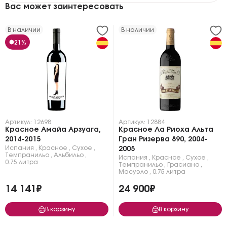
Вас может заинтересовать
В наличии
В наличии
21%
Артикул: 12698
Артикул: 12884
Красное Амайа Арзуага,
Красное Ла Риоха Альта
2014-2015
Гран Ризерва 890, 2004-
Испания
,
Красное
,
Сухое
,
2005
Темпранильо
,
Альбильо
,
Испания
,
Красное
,
Сухое
,
0.75 литра
Темпранильо
,
Грасиано
,
Масуэло
,
0.75 литра
14 141₽
24 900₽
В корзину
В корзину