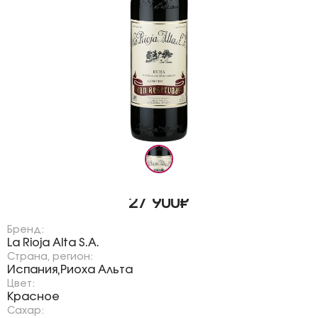
27 900₽
Бренд:
La Rioja Alta S.A.
Страна, регион:
Испания
Риоха Альта
,
Цвет:
Красное
Сахар: