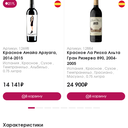
21%
Артикул: 12698
Артикул: 12884
Красное Амайа Арзуага,
Красное Ла Риоха Альта
2014-2015
Гран Ризерва 890, 2004-
Испания
,
Красное
,
Сухое
,
2005
Темпранильо
,
Альбильо
,
Испания
,
Красное
,
Сухое
,
0.75 литра
Темпранильо
,
Грасиано
,
Масуэло
,
0.75 литра
14 141₽
24 900₽
В корзину
В корзину
Характеристики