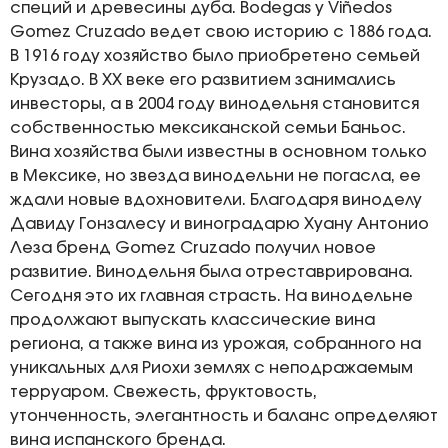
специй и древесины дуба. Bodegas y Viñedos
Gоmez Cruzado ведет свою историю с 1886 года.
В 1916 году хозяйство было приобретено семьей
Крузадо. В XX веке его развитием занимались
инвесторы, а в 2004 году винодельня становится
собственностью мексиканской семьи Баньос.
Вина хозяйства были известны в основном только
в Мексике, но звезда винодельни не погасла, ее
ждали новые вдохновители. Благодаря виноделу
Давиду Гонзалесу и виноградарю Хуану Антонио
Леза бренд Gоmez Cruzado получил новое
развитие. Винодельня была отреставрирована.
Сегодня это их главная страсть. На винодельне
продолжают выпускать классические вина
региона, а также вина из урожая, собранного на
уникальных для Риохи землях с неподражаемым
терруаром. Свежесть, фруктовость,
утонченность, элегантность и баланс определяют
вина испанского бренда.