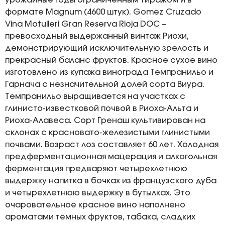
урожайные годы ограниченным тиражом и в
формате Magnum (4600 штук). Gomez Cruzado
Vina Motulleri Gran Reserva Rioja DOC –
превосходный выдержанный винтаж Риохи,
демонстрирующий исключительную зрелость и
прекрасный баланс фруктов. Красное сухое вино
изготовлено из купажа винограда Темпранильо и
Гарнача с незначительной долей сорта Виура.
Темпранильо выращивается на участках с
глинисто-известковой почвой в Риоха-Альта и
Риоха-Алавеса. Сорт Гренаш культивирован на
склонах с красновато-железистыми глинистыми
почвами. Возраст лоз составляет 60 лет. Холодная
предферментационная мацерация и алкогольная
ферментация предваряют четырехлетнюю
выдержку напитка в бочках из французского дуба
и четырехлетнюю выдержку в бутылках. Это
очаровательное красное вино наполнено
ароматами темных фруктов, табака, сладких