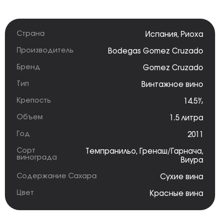
Страна
Испания
,
Риоха
Производитель
Bodegas Gomez Cruzado
Бренд
Gomez Cruzado
Тип
Винтажное вино
Крепость
14.5%
Объем
1.5 литра
Год
2011
Сорт
Темпранильо
,
Гренаш/Гарнача
,
винограда
Виура
Содержание Сахара
Сухие вина
Цвет
Красные вина