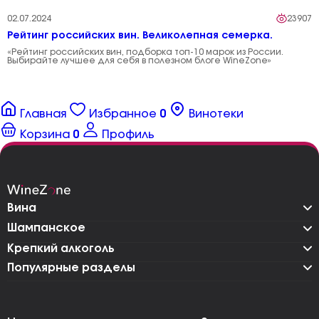
02.07.2024
23907
Рейтинг российских вин. Великолепная семерка.
«Рейтинг российских вин, подборка топ-10 марок из России.
Выбирайте лучшее для себя в полезном блоге WineZone»
Главная
Избранное
0
Винотеки
Корзина
0
Профиль
Вина
Шампанское
Крепкий алкоголь
Популярные разделы