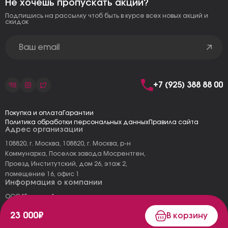
Не хочешь пропускать акции?
Подпишись на рассылку чтоб быть в курсе всех новых акций и
скидок
+7 (925) 388 88 00
Покупка и оплата
Гарантии
Политика обработки персональных данных
Правила сайта
Адрес организации
108820, г. Москва, 108820, г. Москва, р-н
Коммунарка, Поселок завода Мосрентген,
Проезд Институтский, дом 26, этаж 2,
помещение 16, офис 1
Информация о компании
ООО "Тоскана"
ИНН: 7727177973
23 000₽
В корзину
КПП: 775101001
ОГРН 1157746478120