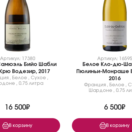
Артикул: 17380
Артикул: 1659
Самюэль Бийо Шабли
Белое Кло-дю-Ша
Крю Водезир, 2017
Пюлиньи-Монраше Б
ция
,
Белое
,
Сухое
,
2016
рдоне
,
0.75 литра
Франция
,
Белое
,
С
Шардоне
,
0.75 л
16 500₽
6 500₽
В корзину
В корзину