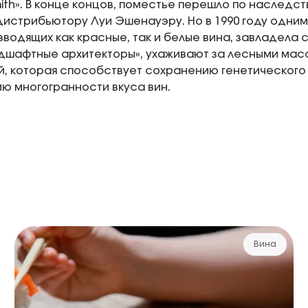
ith». В конце концов, поместье перешло по наследст
дистрибьютору Луи Эшенауэру. Но в 1990 году одним
зводящих как красные, так и белые вина, завладела с
дшафтные архитекторы», ухаживают за лесными мас
, которая способствует сохранению генетического
ю многогранности вкуса вин.
Вина