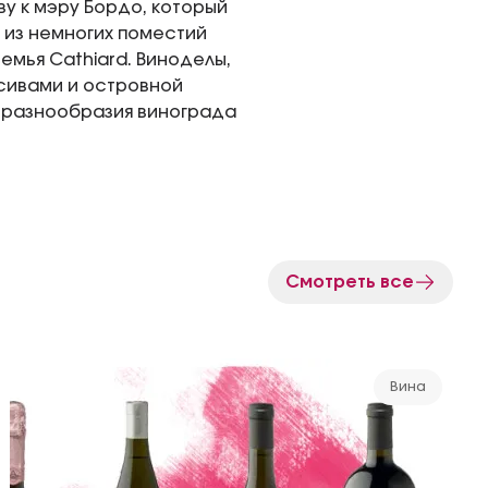
ву к мэру Бордо, который
 из немногих поместий
емья Cathiard. Виноделы,
сивами и островной
 разнообразия винограда
Смотреть все
Вина