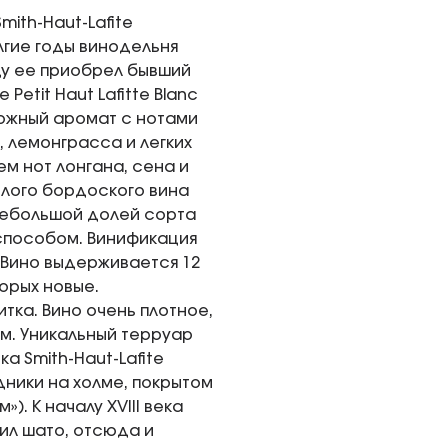
ith-Haut-Lafite
лгие годы винодельня
ду ее приобрел бывший
etit Haut Lafitte Blanc
ложный аромат с нотами
, лемонграсса и легких
м нот лонгана, сена и
елого бордоского вина
 небольшой долей сорта
способом. Винификация
 Вино выдерживается 12
орых новые.
тка. Вино очень плотное,
м. Уникальный терруар
а Smith-Haut-Lafite
дники на холме, покрытом
). К началу XVIII века
ил шато, отсюда и