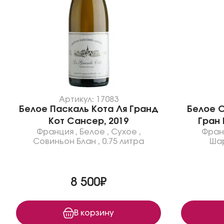
Артикул: 17083
Белое Паскаль Кота Ля Гранд
Белое 
Кот Сансер, 2019
Гран 
Франция
,
Белое
,
Сухое
,
Фран
Совиньон Блан
,
0.75 литра
Ша
8 500₽
В корзину