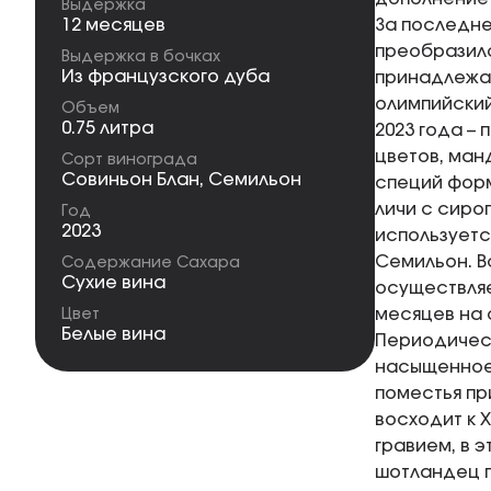
Выдержка
12 месяцев
За последне
преобразило
Выдержка в бочках
Из французского дуба
принадлежал
олимпийский 
Объем
0.75 литра
2023 года –
цветов, ман
Сорт винограда
Совиньон Блан
,
Семильон
специй форм
личи с сиро
Год
2023
используетс
Семильон. В
Содержание Сахара
Сухие вина
осуществляе
месяцев на 
Цвет
Белые вина
Периодическ
насыщенное 
поместья при
восходит к 
гравием, в э
шотландец п