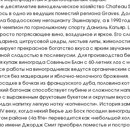
е десятилетие винодельческое хозяйство Chateau Sm
сь в одно из ведущих поместий региона Graves. До
а бордосскому негоцианту Эшенауэру, а в 1990 го
чемпион по горнолыжному спорту Даниэль Катьяр. Le P
 просто потрясающее вино, воздушное и яркое. Его с
дарина, цитрусовой цедры, листьев липы, жимолости
ирует прекрасное богатство вкуса с ярким звучание
пной сладостью в послевкусии. Для производства б
я купаж винограда Совиньон Блан с 60-летних лоз с
се работы на виноградниках ведутся органическим 
тся без мацерации и яблочно-молочного брожения.
осадке в бочках из французского дуба, половина кот
ий батонаж способствует глубине и сложности напи
с выраженным фруктовым букетом и округлым вкусо
дал напитку легкую нотку «копчености». История замк
XIV веку, когда некий Верье дю Боск посадил виногра
том районе («lа fite» переводится как «небольшой холм»
о имени Джордж Смит приобрел поместье и постро