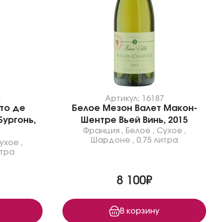
5
Артикул: 16187
то де
Белое Мезон Валет Макон-
ургонь,
Шентре Вьей Винь, 2015
Франция
,
Белое
,
Сухое
,
Шардоне
,
0.75 литра
ухое
,
итра
8 100₽
В корзину