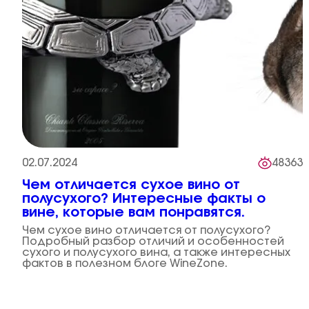
02.07.2024
48363
Чем отличается сухое вино от
полусухого? Интересные факты о
вине, которые вам понравятся.
Чем сухое вино отличается от полусухого?
Подробный разбор отличий и особенностей
сухого и полусухого вина, а также интересных
фактов в полезном блоге WineZone.