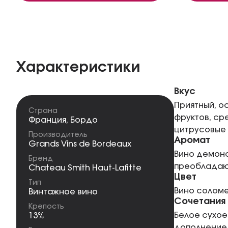
Характеристики
Вкус
Приятный, о
Страна
фруктов, ср
Франция
,
Бордо
цитрусовые 
Производитель
Аромат
Grands Vins de Bordeauх
Вино демонс
Бренд
преобладают
Chateau Smith Haut-Lafitte
Цвет
Тип
Вино соломе
Винтажное вино
Сочетания
Крепость
Белое сухое
13%
дополнение