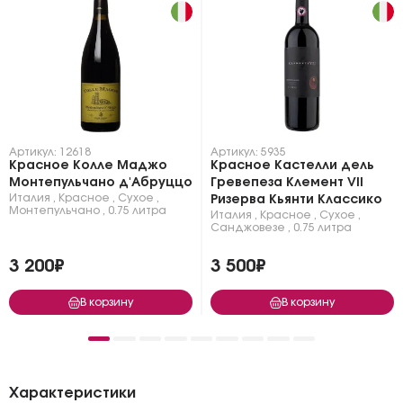
Артикул: 12618
Артикул: 5935
Красное Колле Маджо
Красное Кастелли дель
Монтепульчано д'Абруццо
Гревепеза Клемент VII
Италия
,
Красное
,
Сухое
,
Ризерва Кьянти Классико
Монтепульчано
,
0.75 литра
Италия
,
Красное
,
Сухое
,
Санджовезе
,
0.75 литра
3 200₽
3 500₽
В корзину
В корзину
Характеристики