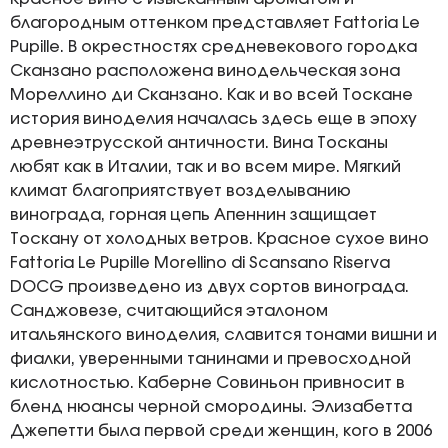
благородным оттенком представляет Fattoria Le
Pupille. В окрестностях средневекового городка
Сканзано расположена винодельческая зона
Мореллино ди Сканзано. Как и во всей Тоскане
история виноделия началась здесь еще в эпоху
древнеэтрусской античности. Вина Тосканы
любят как в Италии, так и во всем мире. Мягкий
климат благоприятствует возделыванию
винограда, горная цепь Апеннин защищает
Тоскану от холодных ветров. Красное сухое вино
Fattoria Le Pupille Morellino di Scansano Riserva
DOCG произведено из двух сортов винограда.
Санджовезе, считающийся эталоном
итальянского виноделия, славится тонами вишни и
фиалки, уверенными танинами и превосходной
кислотностью. Каберне Совиньон привносит в
бленд нюансы черной смородины. Элизабетта
Джепетти была первой среди женщин, кого в 2006