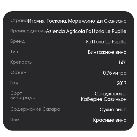
Страна
Италия
,
Тоскана
,
Мореллино ди Сканзано
Производитель
Azienda Agricola Fattoria Le Pupille
Бренд
Fattoria Le Pupille
Тип
Винтажное вино
Крепость
14%
Объем
0.75 литра
Год
2017
Сорт
Санджовезе
,
винограда
Каберне Совиньон
Содержание Сахара
Сухие вина
Цвет
Красные вина