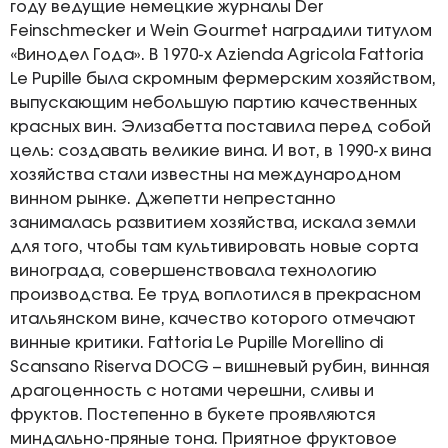
году ведущие немецкие журналы Der
Feinschmecker и Wein Gourmet наградили титулом
«Винодел Года». В 1970-х Azienda Agricola Fattoria
Le Pupille была скромным фермерским хозяйством,
выпускающим небольшую партию качественных
красных вин. Элизабетта поставила перед собой
цель: создавать великие вина. И вот, в 1990-х вина
хозяйства стали известны на международном
винном рынке. Джепетти непрестанно
занималась развитием хозяйства, искала земли
для того, чтобы там культивировать новые сорта
винограда, совершенствовала технологию
производства. Ее труд воплотился в прекрасном
итальянском вине, качество которого отмечают
винные критики. Fattoria Le Pupille Morellino di
Scansano Riserva DOCG – вишневый рубин, винная
драгоценность с нотами черешни, сливы и
фруктов. Постепенно в букете проявляются
миндально-пряные тона. Приятное фруктовое