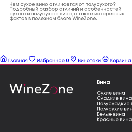
Чем сухое вино отличается от полусухого?
Подробный разбор отличий и особенностей
сухого и полусухого вина, а также интересных
фактов в полезном блоге WineZone.
Главная
Избранное
0
Винотеки
Корзина
Вина
Сухие вина
Сладкие вина
Полусладкие 
Полусухие ви
Белые вина
Красные вина