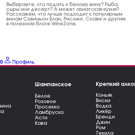
Выбираете, что подать к белому вину? Рыба,
сыры или десерт? А может азиатская кухня?
Расскажем, что лучше подходит к популярным
винам Совиньон Блан, Рислинг, Соаве и другим
в полезном блоге WineZone.
0
Профиль
Крепкий алко
Шампанское
Коньяк
Белое
Виски
Розовое
вина
Водка
Просекко
на
Ликёр
Ламбруско
Бренди
Асти
Джин
Кава
Ром
Текила