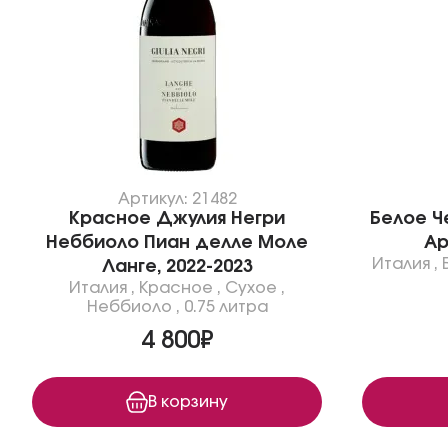
Артикул: 21482
Красное Джулия Негри
Белое Ч
Неббиоло Пиан делле Моле
Ар
Италия
,
Ланге, 2022-2023
Италия
,
Красное
,
Сухое
,
Неббиоло
,
0.75 литра
4 800₽
В корзину