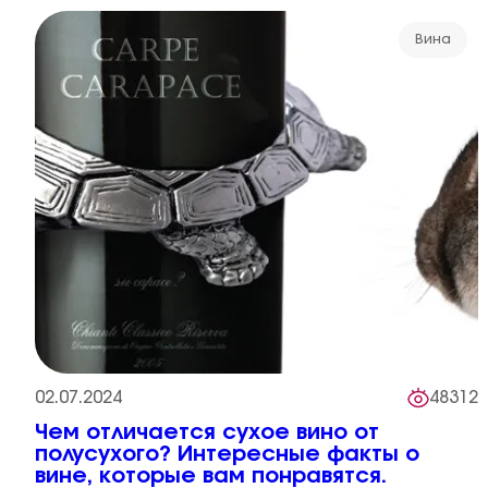
Вина
02.07.2024
48312
Чем отличается сухое вино от
полусухого? Интересные факты о
вине, которые вам понравятся.