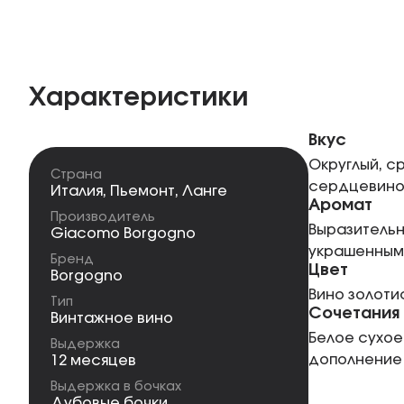
Характеристики
Вкус
Округлый, с
Страна
сердцевиной
Италия
,
Пьемонт
,
Ланге
Аромат
Производитель
Выразительн
Giacomo Вorgogno
украшенным
Бренд
Цвет
Вorgogno
Вино золоти
Тип
Сочетания
Винтажное вино
Белое сухое
Выдержка
дополнение
12 месяцев
Выдержка в бочках
Дубовые бочки