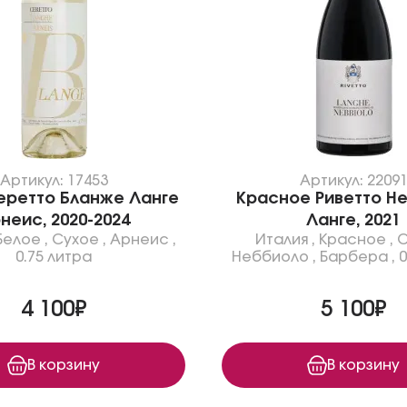
Артикул: 17453
Артикул: 2209
еретто Бланже Ланге
Красное Риветто Н
неис, 2020-2024
Ланге, 2021
Белое
,
Сухое
,
Арнеис
,
Италия
,
Красное
,
С
0.75 литра
Неббиоло
,
Барбера
,
0
4 100₽
5 100₽
В корзину
В корзину