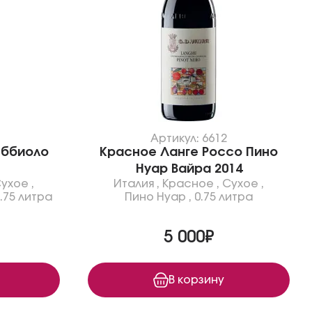
1
Артикул: 6612
еббиоло
Красное Ланге Россо Пино
Нуар Вайра 2014
ухое
,
Италия
,
Красное
,
Сухое
,
.75 литра
Пино Нуар
,
0.75 литра
5 000₽
В корзину