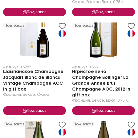
Сухое, Экстра Брют
,
0.75 л.
Под заказ
Под заказ
Под заказ
Под заказ
Артикул: 18287
Артикул: 18331
Шампанское Champagne
Игристое вино
Jacquart Blanc de Blancs
Champagne Bollinger La
Vintage Champagne АОC
Grande Annee Brut
in gift box
Champagne AOC, 2012 in
Франция
,
Белое
,
Сухое
gift box
Франция
,
Белое
,
Брют
,
0.75 л.
Под заказ
Под заказ
Под заказ
Под заказ