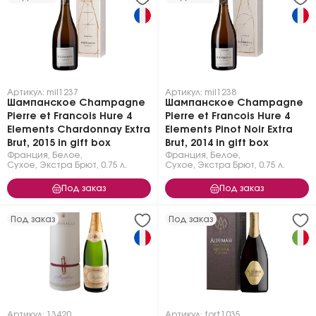
Артикул: mil1237
Артикул: mil1238
Шампанское Champagne
Шампанское Champagne
Pierre et Francois Hure 4
Pierre et Francois Hure 4
Elements Chardonnay Extra
Elements Pinot Noir Extra
Brut, 2015 in gift box
Brut, 2014 in gift box
Франция
,
Белое
,
Франция
,
Белое
,
Сухое, Экстра Брют
,
0.75 л.
Сухое, Экстра Брют
,
0.75 л.
Под заказ
Под заказ
Под заказ
Под заказ
Артикул: 13420
Артикул: fort1035