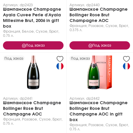
Артикул: dp2423
Артикул: dp2440
Шампанское Champagne
Шампанское Champagne
Ayala Cuvee Perle d'Ayala
Bollinger Rose Brut
Millesime Brut, 2006 in gift
Champagne AOC
Франция
,
Розовое
,
Сухое, Брют
,
box
0.375 л.
Франция
,
Белое
,
Сухое, Брют
,
0.75 л.
Под заказ
Под заказ
Под заказ
Под заказ
Артикул: dp2441
Артикул: dp2442
Шампанское Champagne
Шампанское Champagne
Bollinger Rose Brut
Bollinger Rose Brut
Champagne AOC
Champagne AOC in gift
Франция
,
Розовое
,
Сухое, Брют
,
box
0.75 л.
Франция
,
Розовое
,
Сухое, Брют
,
0.75 л.