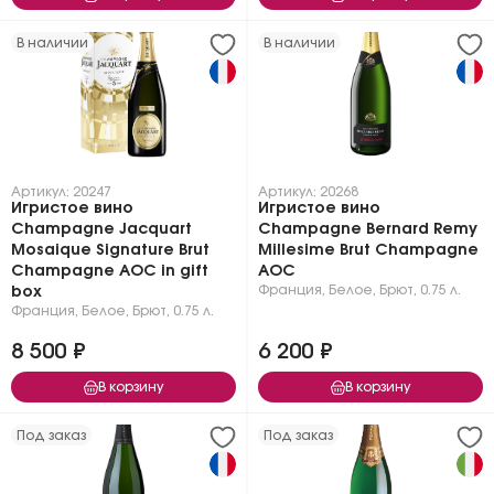
В наличии
В наличии
Артикул: 20247
Артикул: 20268
Игристое вино
Игристое вино
Champagne Jacquart
Champagne Bernard Remy
Mosaique Signature Brut
Millesime Brut Champagne
Champagne АОC in gift
AOC
Франция
,
Белое
,
Брют
,
0.75 л.
box
Франция
,
Белое
,
Брют
,
0.75 л.
8 500 ₽
6 200 ₽
В корзину
В корзину
Под заказ
Под заказ