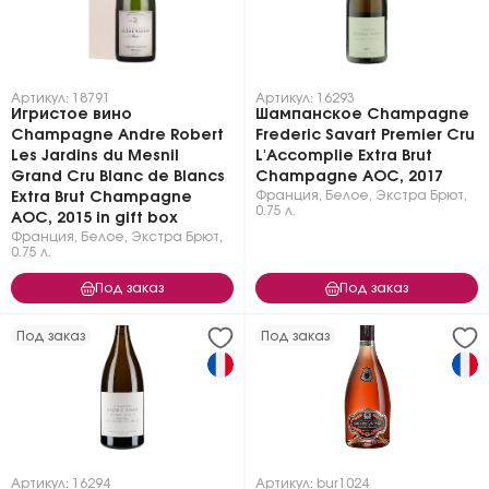
Артикул: 18791
Артикул: 16293
Игристое вино
Шампанское Champagne
Champagne Andre Robert
Frederic Savart Premier Cru
Les Jardins du Mesnil
L'Accomplie Extra Brut
Grand Cru Blanc de Blancs
Champagne AOC, 2017
Франция
,
Белое
,
Экстра Брют
,
Extra Brut Champagne
0.75 л.
AOC, 2015 in gift box
Франция
,
Белое
,
Экстра Брют
,
0.75 л.
Под заказ
Под заказ
Под заказ
Под заказ
Артикул: 16294
Артикул: bur1024