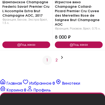
Шампанское Champagne
Игристое вино
Frederic Savart Premier Cru
Champagne Collard-
L'Accomplie Extra Brut
Picard Premier Cru Cuvee
Champagne AOC, 2017
des Merveilles Rose de
Франция
,
Белое
,
Экстра Брют
,
Saignee Brut Champagne
1.5 л.
AOC
Франция
,
Розовое
,
Брют
,
0.75 л.
8 000 ₽
Под заказ
Под заказ
1
2
Главная
Избранное
0
Винотеки
Корзина
0
Профиль