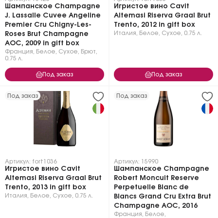
Шампанское Champagne
Игристое вино Cavit
J. Lassalle Cuvee Angeline
Altemasi Riserva Graal Brut
Premier Cru Chigny-Les-
Trento, 2012 in gift box
Италия
,
Белое
,
Сухое
,
0.75 л.
Roses Brut Champagne
AOC, 2009 in gift box
Франция
,
Белое
,
Сухое, Брют
,
0.75 л.
Под заказ
Под заказ
Под заказ
Под заказ
Артикул: fort1036
Артикул: 15990
Игристое вино Cavit
Шампанское Champagne
Altemasi Riserva Graal Brut
Robert Moncuit Reserve
Trento, 2013 in gift box
Perpetuelle Blanc de
Италия
,
Белое
,
Сухое
,
0.75 л.
Blancs Grand Cru Extra Brut
Champagne AOC, 2016
Франция
,
Белое
,