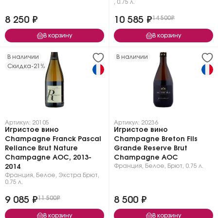
,
0.75 л.
8 250 ₽
10 585 ₽
14 500₽
В корзину
В корзину
В наличии
В наличии
Скидка
-21%
Артикул: 20105
Артикул: 20236
Игристое вино
Игристое вино
Champagne Franck Pascal
Champagne Breton Fils
Reliance Brut Nature
Grande Reserve Brut
Champagne AOC, 2013-
Champagne AOC
Франция
,
Белое
,
Брют
,
0.75 л.
2014
Франция
,
Белое
,
Экстра Брют
,
0.75 л.
9 085 ₽
11 500₽
8 500 ₽
В корзину
В корзину