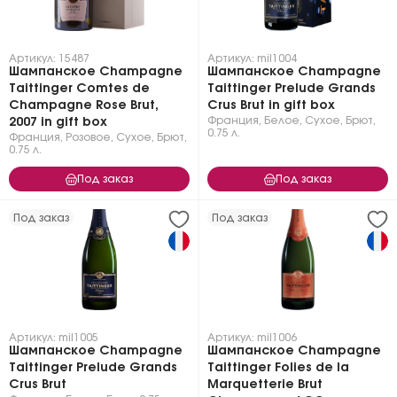
Артикул: 15487
Артикул: mil1004
Шампанское Champagne
Шампанское Champagne
Taittinger Comtes de
Taittinger Prelude Grands
Champagne Rose Brut,
Crus Brut in gift box
Франция
,
Белое
,
Сухое, Брют
,
2007 in gift box
0.75 л.
Франция
,
Розовое
,
Сухое, Брют
,
0.75 л.
Под заказ
Под заказ
Под заказ
Под заказ
Артикул: mil1005
Артикул: mil1006
Шампанское Champagne
Шампанское Champagne
Taittinger Prelude Grands
Taittinger Folies de la
Crus Brut
Marquetterie Brut