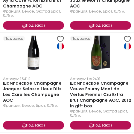
Ay la Cote Faron Extra Brut
Soux le Monts Champagne
Champagne AOC
AOC
Франция
,
Белое
,
Экстра Брют
,
Франция
,
Белое
,
Брют
,
0.75 л.
0.75 л.
Под заказ
Под заказ
Под заказ
Под заказ
Артикул: 15412
Артикул: ter2401
Шампанское Champagne
Шампанское Champagne
Jacques Selosse Lieux Dits
Veuve Fourny Mont de
Les Carelles Champagne
Vertus Premier Cru Extra
AOC
Brut Champagne AOC, 2012
Франция
,
Белое
,
Брют
,
0.75 л.
in gift box
Франция
,
Белое
,
Экстра Брют
,
0.75 л.
Под заказ
Под заказ