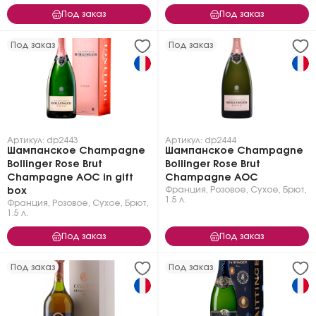
Под заказ
Под заказ
Под заказ
Под заказ
Артикул: dp2443
Артикул: dp2444
Шампанское Champagne
Шампанское Champagne
Bollinger Rose Brut
Bollinger Rose Brut
Champagne AOC in gift
Champagne AOC
Франция
,
Розовое
,
Сухое, Брют
,
box
1.5 л.
Франция
,
Розовое
,
Сухое, Брют
,
1.5 л.
Под заказ
Под заказ
Под заказ
Под заказ