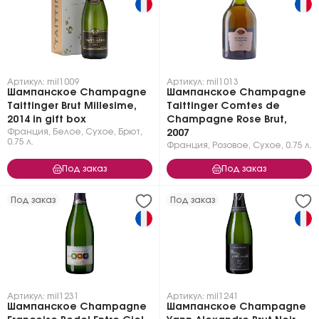
Артикул: mil1009
Артикул: mil1013
Шампанское Champagne
Шампанское Champagne
Taittinger Brut Millesime,
Taittinger Comtes de
2014 in gift box
Champagne Rose Brut,
Франция
,
Белое
,
Сухое, Брют
,
2007
0.75 л.
Франция
,
Розовое
,
Сухое
,
0.75 л.
Под заказ
Под заказ
Под заказ
Под заказ
Артикул: mil1231
Артикул: mil1241
Шампанское Champagne
Шампанское Champagne