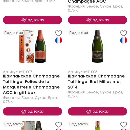
Франция
,
Белое
,
Брют
,
0.75 л.
Champagne AOC
Франция
,
Белое
,
Сухое, Брют
,
0.75 л.
Под заказ
Под заказ
Под заказ
Под заказ
Артикул: mil1007
Артикул: mil1008
Шампанское Champagne
Шампанское Champagne
Taittinger Folies de la
Taittinger Brut Millesime,
Marquetterie Champagne
2014
Франция
,
Белое
,
Сухое, Брют
,
AOC in gift box
0.75 л.
Франция
,
Белое
,
Сухое, Брют
,
0.75 л.
Под заказ
Под заказ
Под заказ
Под заказ