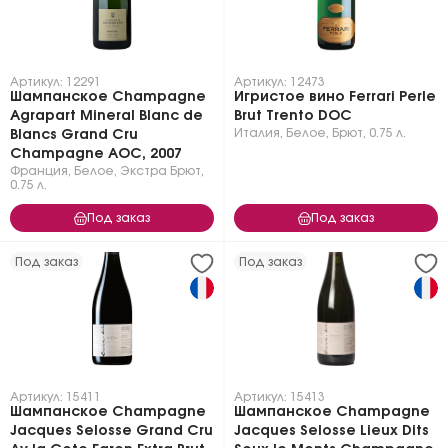
Артикул: 12291
Артикул: 12473
Шампанское Champagne
Игристое вино Ferrari Perle
Agrapart Mineral Blanc de
Brut Trento DOC
Италия
,
Белое
,
Брют
,
0.75 л.
Blancs Grand Cru
Champagne AOC, 2007
Франция
,
Белое
,
Экстра Брют
,
0.75 л.
Под заказ
Под заказ
Под заказ
Под заказ
Артикул: 15411
Артикул: 15413
Шампанское Champagne
Шампанское Champagne
Jacques Selosse Grand Cru
Jacques Selosse Lieux Dits