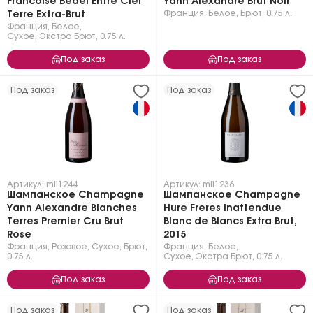
Francoise Bedel Entre Ciel
Yann Alexandre Brut Noir
Франция
,
Белое
,
Брют
,
0.75 л.
Terre Extra-Brut
Франция
,
Белое
,
Сухое, Экстра Брют
,
0.75 л.
Под заказ
Под заказ
Под заказ
Под заказ
Артикул: mil1244
Артикул: mil1236
Шампанское Champagne
Шампанское Champagne
Yann Alexandre Blanches
Hure Freres Inattendue
Terres Premier Cru Brut
Blanc de Blancs Extra Brut,
Rose
2015
Франция
,
Розовое
,
Сухое, Брют
,
Франция
,
Белое
,
0.75 л.
Сухое, Экстра Брют
,
0.75 л.
Под заказ
Под заказ
Под заказ
Под заказ