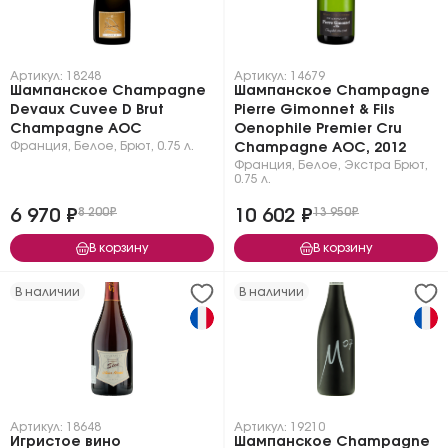
Артикул: 18248
Артикул: 14679
Шампанское Champagne
Шампанское Champagne
Devaux Cuvee D Brut
Pierre Gimonnet & Fils
Champagne AOC
Oenophile Premier Cru
Франция
,
Белое
,
Брют
,
0.75 л.
Champagne AOC, 2012
Франция
,
Белое
,
Экстра Брют
,
0.75 л.
6 970 ₽
8 200₽
10 602 ₽
13 950₽
В корзину
В корзину
В наличии
В наличии
Артикул: 18648
Артикул: 19210
Игристое вино
Шампанское Champagne