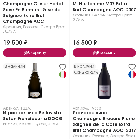
Champagne Olivier Horiot
M. Hostomme M07 Extra
Seve En Barmont Rose de
Brut Champagne AOC, 2007
Франция
,
Белое
,
Экстра Брют
,
Saignee Extra Brut
0.75 л.
Champagne AOC
Франция
,
Розовое
,
Экстра Брют
,
0.75 л.
19 500 ₽
16 500 ₽
В корзину
В корзину
В наличии
В наличии
Скидка
-27%
Артикул: 12276
Артикул: 19338
Игристое вино Bellavista
Игристое вино
Saten Franciacorta DOCG
Champagne Brocard Pierre
Италия
,
Белое
,
Сухое
,
0.75 л.
Saignee de la Cote Extra
Brut Champagne AOC, 2017
Франция
,
Розовое
,
Экстра Брют