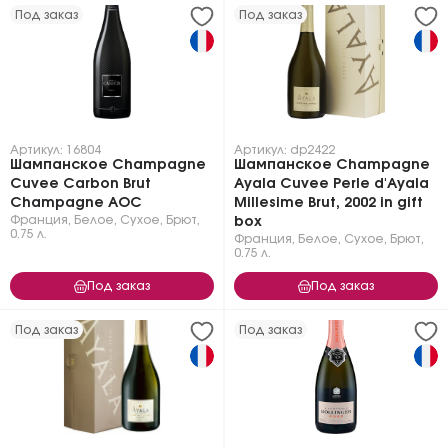
Под заказ
Под заказ
Артикул: 16804
Артикул: dp2422
Шампанское Champagne
Шампанское Champagne
Cuvee Carbon Brut
Ayala Cuvee Perle d'Ayala
Champagne AOC
Millesime Brut, 2002 in gift
Франция
,
Белое
,
Сухое, Брют
,
box
0.75 л.
Франция
,
Белое
,
Сухое, Брют
,
0.75 л.
Под заказ
Под заказ
Под заказ
Под заказ