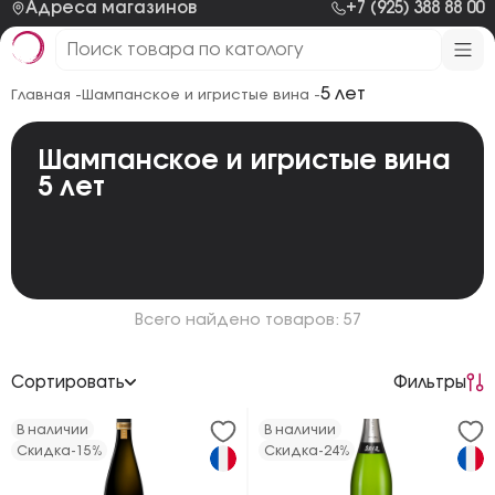
Адреса магазинов
+7 (925) 388 88 00
5 лет
Главная -
Шампанское и игристые вина -
Шампанское и игристые вина
5 лет
Всего найдено товаров: 57
Сортировать
Фильтры
По возрастанию цены
В наличии
В наличии
Скидка
-15%
Скидка
-24%