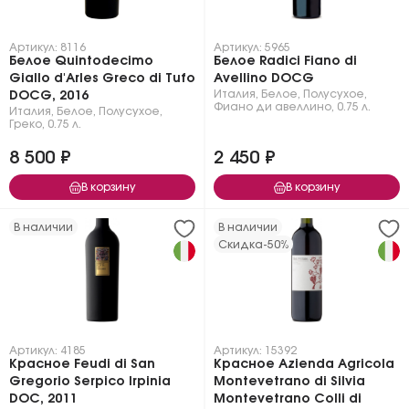
Артикул: 8116
Артикул: 5965
Белое Quintodecimo
Белое Radici Fiano di
Giallo d'Arles Greco di Tufo
Avellino DOCG
Италия
,
Белое
,
Полусухое
,
DOCG, 2016
Фиано ди авеллино
,
0.75 л.
Италия
,
Белое
,
Полусухое
,
Греко
,
0.75 л.
8 500 ₽
2 450 ₽
В корзину
В корзину
В наличии
В наличии
Скидка
-50%
Артикул: 4185
Артикул: 15392
Красное Feudi di San
Красное Azienda Agricola
Gregorio Serpico Irpinia
Montevetrano di Silvia
DOC, 2011
Montevetrano Colli di