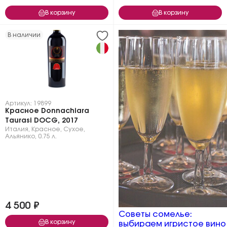
В корзину
В корзину
В наличии
Артикул: 19899
Красное Donnachiara
Taurasi DOCG, 2017
Италия
,
Красное
,
Сухое
,
Альянико
,
0.75 л.
4 500 ₽
Советы сомелье:
В корзину
выбираем игристое вино