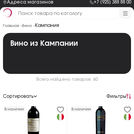
Адреса магазинов
+7 (925) 388 88 00
Кампания
Главная -
Вино -
Вино из Кампании
Всего найдено товаров: 60
Сортировать
Фильтры
По возрастанию цены
В наличии
В наличии