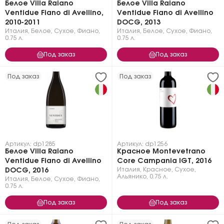
Белое Villa Raiano
Белое Villa Raiano
Ventidue Fiano di Avellino,
Ventidue Fiano di Avellino
2010-2011
DOCG, 2013
Италия
,
Белое
,
Сухое
,
Фиано
,
Италия
,
Белое
,
Сухое
,
Фиано
,
0.75 л.
0.75 л.
Под заказ
Под заказ
Под заказ
Под заказ
Артикул: dp1285
Артикул: dp1256
Белое Villa Raiano
Красное Montevetrano
Ventidue Fiano di Avellino
Core Campania IGT, 2016
Италия
,
Красное
,
Сухое
,
DOCG, 2016
Альянико
,
0.75 л.
Италия
,
Белое
,
Сухое
,
Фиано
,
0.75 л.
Под заказ
Под заказ