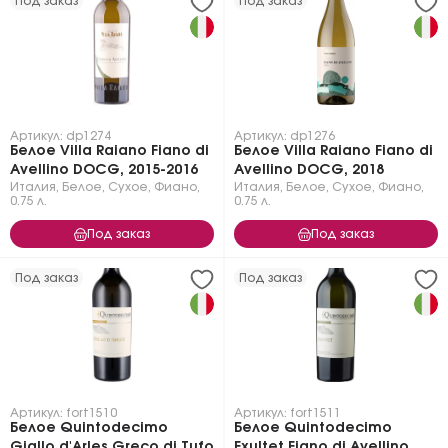
Под заказ
Под заказ
Артикул: dp1274
Артикул: dp1276
Белое Villa Raiano Fiano di
Белое Villa Raiano Fiano di
Avellino DOCG, 2015-2016
Avellino DOCG, 2018
Италия
,
Белое
,
Сухое
,
Фиано
,
Италия
,
Белое
,
Сухое
,
Фиано
,
0.75 л.
0.75 л.
Под заказ
Под заказ
Под заказ
Под заказ
Артикул: fort1510
Артикул: fort1511
Белое Quintodecimo
Белое Quintodecimo
Giallo d'Arles Greco di Tufo
Exultet Fiano di Avellino