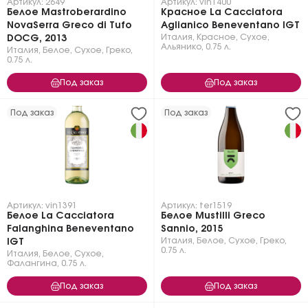
Артикул: 2649
Артикул: vin1400
Белое Mastroberardino
Красное La Cacciatora
NovaSerra Greco di Tufo
Aglianico Beneventano IGT
Италия
,
Красное
,
Сухое
,
DOCG, 2013
Альянико
,
0.75 л.
Италия
,
Белое
,
Сухое
,
Греко
,
0.75 л.
Под заказ
Под заказ
Под заказ
Под заказ
Артикул: vin1391
Артикул: ter1519
Белое La Cacciatora
Белое Mustilli Greco
Falanghina Beneventano
Sannio, 2015
Италия
,
Белое
,
Сухое
,
Греко
,
IGT
0.75 л.
Италия
,
Белое
,
Сухое
,
Фалангина
,
0.75 л.
Под заказ
Под заказ