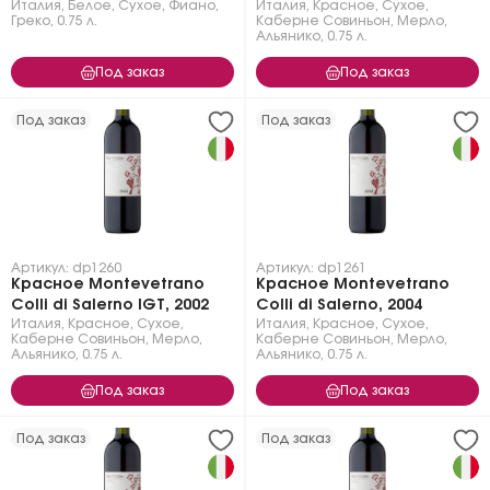
Италия
,
Белое
,
Сухое
,
Фиано
,
Италия
,
Красное
,
Сухое
,
Греко
,
0.75 л.
Каберне Совиньон
,
Мерло
,
Альянико
,
0.75 л.
Под заказ
Под заказ
Под заказ
Под заказ
Артикул: dp1260
Артикул: dp1261
Красное Montevetrano
Красное Montevetrano
Colli di Salerno IGT, 2002
Colli di Salerno, 2004
Италия
,
Красное
,
Сухое
,
Италия
,
Красное
,
Сухое
,
Каберне Совиньон
,
Мерло
,
Каберне Совиньон
,
Мерло
,
Альянико
,
0.75 л.
Альянико
,
0.75 л.
Под заказ
Под заказ
Под заказ
Под заказ