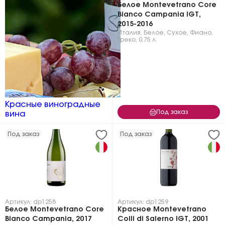
Белое Montevetrano Core
Bianco Campania IGT,
2015-2016
Италия
,
Белое
,
Сухое
,
Фиано
,
Греко
,
0.75 л.
Красные виноградные
Под заказ
вина
Под заказ
Под заказ
Артикул: dp1258
Артикул: dp1259
Белое Montevetrano Core
Красное Montevetrano
Bianco Campania, 2017
Colli di Salerno IGT, 2001