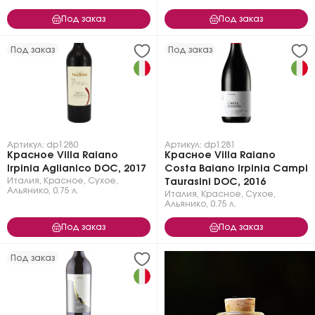
Под заказ
Под заказ
Под заказ
Под заказ
Артикул: dp1280
Артикул: dp1281
Красное Villa Raiano
Красное Villa Raiano
Irpinia Aglianico DOC, 2017
Costa Baiano Irpinia Campi
Италия
,
Красное
,
Сухое
,
Taurasini DOC, 2016
Альянико
,
0.75 л.
Италия
,
Красное
,
Сухое
,
Альянико
,
0.75 л.
Под заказ
Под заказ
Под заказ