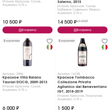
Италия
,
Красное
,
Сухое
,
Salerno, 2015
Альянико
,
0.75 л.
Италия
,
Красное
,
Сухое
,
Каберне Совиньон
,
Мерло
,
Альянико
,
0.75 л.
10 500 ₽
14 500 ₽
29 000₽
В корзину
В корзину
В наличии
В наличии
Артикул: 2906
Артикул: 16728
Красное Villa Raiano
Красное Tombacco
Taurasi DOCG, 2009-2013
Collezione Privata
Италия
,
Красное
,
Сухое
,
Aglianico del Beneventano
Альянико
,
0.75 л.
IGT, 2018-2019
Италия
,
Красное
,
Полусухое
,
Альянико
,
0.75 л.
6 000 ₽
1 500 ₽