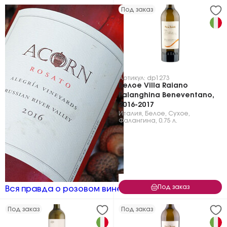
Под заказ
Артикул: dp1273
Белое Villa Raiano
Falanghina Beneventano,
2016-2017
Италия
,
Белое
,
Сухое
,
Фалангина
,
0.75 л.
Под заказ
Вся правда о розовом вине
Под заказ
Под заказ