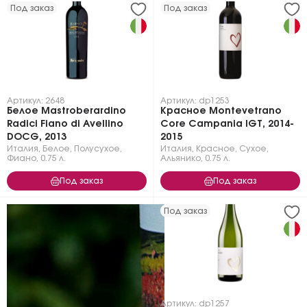
Под заказ
Под заказ
Артикул: 2648
Артикул: dp1253
Белое Mastroberardino
Красное Montevetrano
Radici Fiano di Avellino
Core Campania IGT, 2014-
DOCG, 2013
2015
Италия
,
Белое
,
Полусухое
,
Италия
,
Красное
,
Сухое
,
Фиано
,
0.75 л.
Альянико
,
0.75 л.
Под заказ
Под заказ
Под заказ
Артикул: dp1257