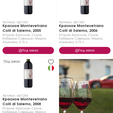
Артикул: dp1262
Артикул: dp1263
Красное Montevetrano
Красное Montevetrano
Colli di Salerno, 2005
Colli di Salerno, 2006
Италия
,
Красное
,
Сухое
,
Италия
,
Красное
,
Сухое
,
Каберне Совиньон
,
Мерло
,
Каберне Совиньон
,
Мерло
,
Альянико
,
0.75 л.
Альянико
,
0.75 л.
Под заказ
Под заказ
Под заказ
Артикул: dp1264
Красное Montevetrano
Colli di Salerno, 2008
Италия
,
Красное
,
Сухое
,
Каберне Совиньон
,
Мерло
,