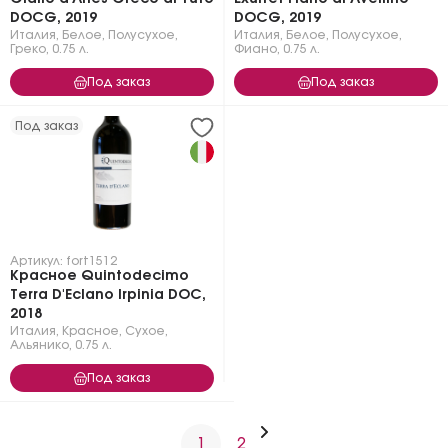
DOCG, 2019
DOCG, 2019
Италия
,
Белое
,
Полусухое
,
Италия
,
Белое
,
Полусухое
,
Греко
,
0.75 л.
Фиано
,
0.75 л.
Под заказ
Под заказ
Под заказ
Артикул: fort1512
Красное Quintodecimo
Terra D'Eclano Irpinia DOC,
2018
Италия
,
Красное
,
Сухое
,
Альянико
,
0.75 л.
Под заказ
1
2