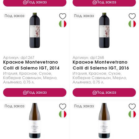
Под заказ
Под заказ
Под заказ
Под заказ
Артикул: dp1267
Артикул: dp1268
Красное Montevetrano
Красное Montevetrano
Colli di Salerno IGT, 2014
Colli di Salerno IGT, 2016
Италия
,
Красное
,
Сухое
,
Италия
,
Красное
,
Сухое
,
Каберне Совиньон
,
Мерло
,
Каберне Совиньон
,
Мерло
,
Альянико
,
0.75 л.
Альянико
,
0.75 л.
Под заказ
Под заказ
Под заказ
Под заказ