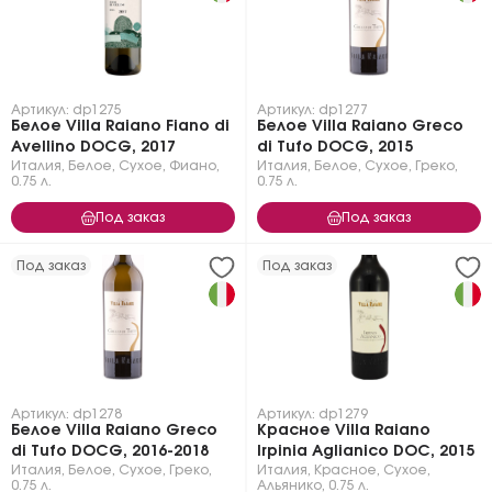
Артикул: dp1275
Артикул: dp1277
Белое Villa Raiano Fiano di
Белое Villa Raiano Greco
Avellino DOCG, 2017
di Tufo DOCG, 2015
Италия
,
Белое
,
Сухое
,
Фиано
,
Италия
,
Белое
,
Сухое
,
Греко
,
0.75 л.
0.75 л.
Под заказ
Под заказ
Под заказ
Под заказ
Артикул: dp1278
Артикул: dp1279
Белое Villa Raiano Greco
Красное Villa Raiano
di Tufo DOCG, 2016-2018
Irpinia Aglianico DOC, 2015
Италия
,
Белое
,
Сухое
,
Греко
,
Италия
,
Красное
,
Сухое
,
0.75 л.
Альянико
,
0.75 л.