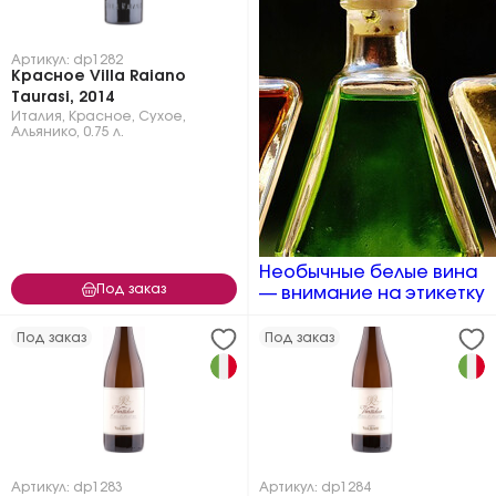
Артикул: dp1282
Красное Villa Raiano
Taurasi, 2014
Италия
,
Красное
,
Сухое
,
Альянико
,
0.75 л.
Необычные белые вина
Под заказ
— внимание на этикетку
Под заказ
Под заказ
Артикул: dp1283
Артикул: dp1284