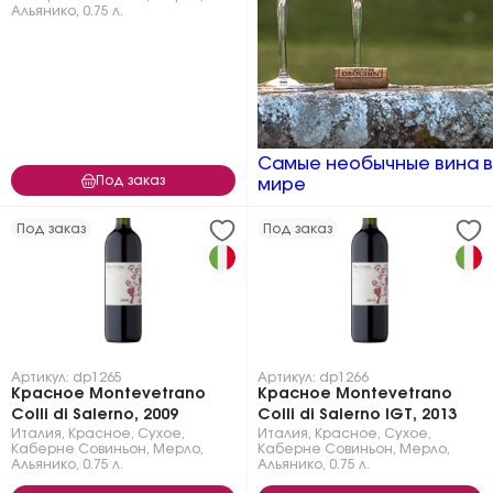
Альянико
,
0.75 л.
Самые необычные вина в
Под заказ
мире
Под заказ
Под заказ
Артикул: dp1265
Артикул: dp1266
Красное Montevetrano
Красное Montevetrano
Colli di Salerno, 2009
Colli di Salerno IGT, 2013
Италия
,
Красное
,
Сухое
,
Италия
,
Красное
,
Сухое
,
Каберне Совиньон
,
Мерло
,
Каберне Совиньон
,
Мерло
,
Альянико
,
0.75 л.
Альянико
,
0.75 л.