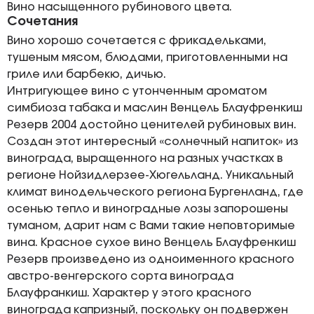
Вино насыщенного рубинового цвета.
Сочетания
Вино хорошо сочетается с фрикадельками,
тушеным мясом, блюдами, приготовленными на
гриле или барбекю, дичью.
Интригующее вино с утонченным ароматом
симбиоза табака и маслин Венцель Блауфренкиш
Резерв 2004 достойно ценителей рубиновых вин.
Создан этот интересный «солнечный напиток» из
винограда, выращенного на разных участках в
регионе Нойзидлерзее-Хюгельланд. Уникальный
климат винодельческого региона Бургенланд, где
осенью тепло и виноградные лозы запорошены
туманом, дарит нам с Вами такие неповторимые
вина. Красное сухое вино Венцель Блауфренкиш
Резерв произведено из одноименного красного
австро-венгерского сорта винограда
Блауфранкиш. Характер у этого красного
винограда капризный, поскольку он подвержен