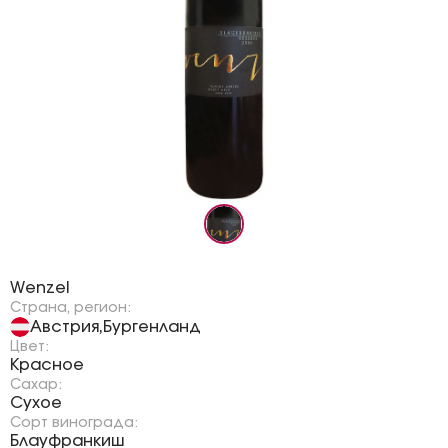
Бренд:
Wenzel
Страна, регион:
Австрия
Бургенланд
,
Цвет:
Красное
Сахар:
Сухое
Сорт винограда:
Блауфранкиш