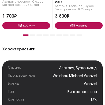
Австрия
,
Красное
,
Сухое
,
2017
Кекфранкош
,
0.75 литра
Австрия
,
Красное
,
Сухое
,
Блауфранкиш
,
0.75 литра
1 700₽
3 800₽
В корзину
В корзину
Характеристики
Страна
Австрия
,
Бургенланд
Производитель
Weinbau Michael Wenzel
Бренд
Wenzel
Тип
Винтажное вино
Крепость
13%