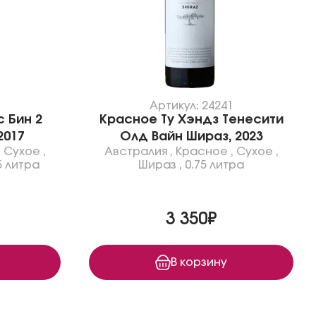
7
Артикул: 24241
 Бин 2
Красное Ту Хэндз Тенесити
2017
Олд Вайн Шираз, 2023
,
Сухое
,
Австралия
,
Красное
,
Сухое
,
5 литра
Шираз
,
0.75 литра
3 350₽
В корзину