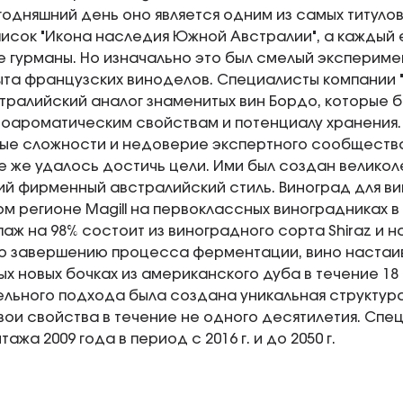
егодняшний день оно является одним из самых титуло
писок "Икона наследия Южной Австралии", а каждый 
 гурманы. Но изначально это был смелый экспериме
ыта французских виноделов. Специалисты компании
тралийский аналог знаменитых вин Бордо, которые б
соароматическим свойствам и потенциалу хранения.
ые сложности и недоверие экспертного сообщества
се же удалось достичь цели. Ими был создан великол
 фирменный австралийский стиль. Виноград для винт
м регионе Magill на первоклассных виноградниках 
паж на 98% состоит из виноградного сорта Shiraz и н
По завершению процесса ферментации, вино настаи
ых новых бочках из американского дуба в течение 18 
ельного подхода была создана уникальная структур
вои свойства в течение не одного десятилетия. Спе
тажа 2009 года в период с 2016 г. и до 2050 г.