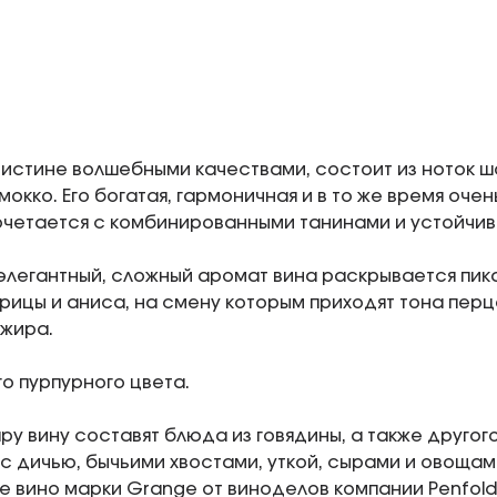
оистине волшебными качествами, состоит из ноток ш
мокко. Его богатая, гармоничная и в то же время оче
четается с комбинированными танинами и устойчив
элегантный, сложный аромат вина раскрывается пик
крицы и аниса, на смену которым приходят тона перц
жира.
го пурпурного цвета.
ру вину составят блюда из говядины, а также другог
с дичью, бычьими хвостами, уткой, сырами и овощам
 вино марки Grange от виноделов компании Penfold