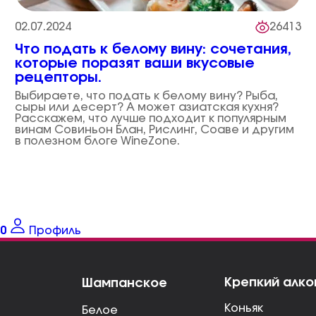
02.07.2024
26413
Что подать к белому вину: сочетания,
которые поразят ваши вкусовые
рецепторы.
Выбираете, что подать к белому вину? Рыба,
сыры или десерт? А может азиатская кухня?
Расскажем, что лучше подходит к популярным
винам Совиньон Блан, Рислинг, Соаве и другим
в полезном блоге WineZone.
0
Профиль
Крепкий алко
Шампанское
Коньяк
Белое