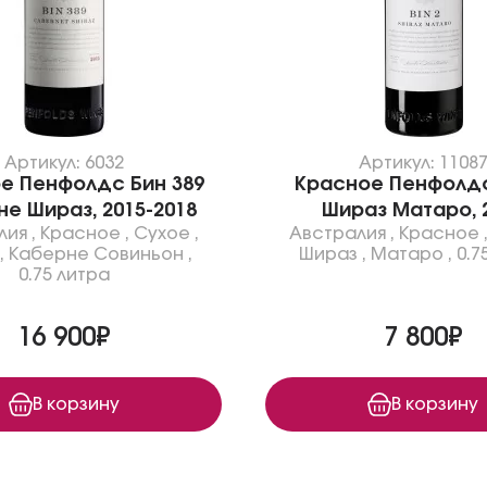
Артикул: 6032
Артикул: 1108
е Пенфолдс Бин 389
Красное Пенфолдс
е Шираз, 2015-2018
Шираз Матаро, 
лия
,
Красное
,
Сухое
,
Австралия
,
Красное
,
Каберне Совиньон
,
Шираз
,
Матаро
,
0.7
0.75 литра
16 900₽
7 800₽
В корзину
В корзину