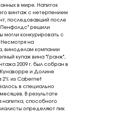
ванных в мире. Напиток
его винтаж с нетерпением
нт, последовавший после
 "Пенфолдс" решили
ы могли конкурировать с
 Несмотря на
, виноделам компании
епный купаж вина "Гранж",
ажа 2009 г. был собран в
в Кунаворре и Долине
а 2% из Cabernet
валось в специально
месяцев. В результате
а напитка, способного
циалисты определяют пик