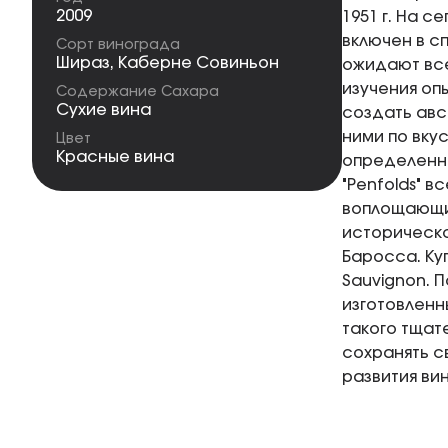
2009
1951 г. На с
включен в с
Сорт винограда
Шираз
,
Каберне Совиньон
ожидают все
изучения оп
Содержание Сахара
Сухие вина
создать авс
ними по вку
Цвет
Красные вина
определенн
"Penfolds" в
воплощающий
историческо
Баросса. Ку
Sauvignon. 
изготовленн
такого тщат
сохранять с
развития вин