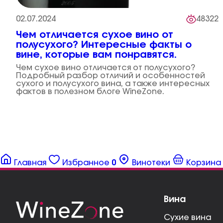
02.07.2024
48322
Чем отличается сухое вино от
полусухого? Интересные факты о
вине, которые вам понравятся.
Чем сухое вино отличается от полусухого?
Подробный разбор отличий и особенностей
сухого и полусухого вина, а также интересных
фактов в полезном блоге WineZone.
Главная
Избранное
0
Винотеки
Корзина
Вина
Сухие вина