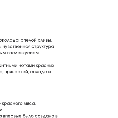
околада, спелой сливы,
нь чувственная структура
ым послевкусием.
антными нотами красных
а, пряностей, солода и
о красного мяса,
и.
s впервые было создано в