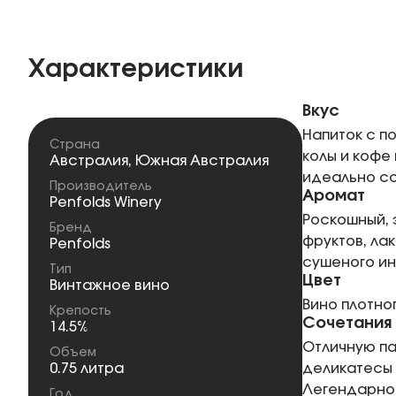
Характеристики
Вкус
Напиток с п
Страна
колы и кофе 
Австралия
,
Южная Австралия
идеально со
Производитель
Аромат
Penfolds Winery
Роскошный, 
Бренд
фруктов, ла
Penfolds
сушеного ин
Тип
Цвет
Винтажное вино
Вино плотно
Крепость
Сочетания
14.5%
Отличную па
Объем
0.75 литра
деликатесы 
Легендарное
Год