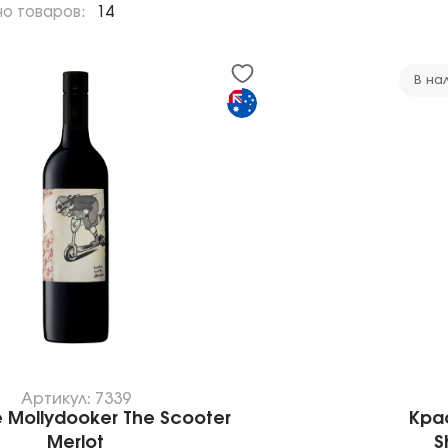
но товаров:
14
В на
Артикул: 7339
 Mollydooker The Scooter
Кра
Merlot
S