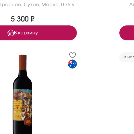
Красное
,
Сухое
,
Мерло
,
0.75 л.
А
5 300 ₽
В корзину
В на