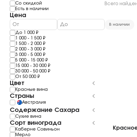
Мерло
Мескаль
Со скидкой
Всего найде
1 год
Шардоне
Саке
Есть в наличии
2 года
Шираз
Полугар
Цена
3 Года
Рислинг
Самогон
4 года
Каберне Фран
Бальзам
В наличии
5 Лет
Пино Гриджио
До
1 000
₽
6 лет
Саперави
1 000
-
1 500
₽
7 Лет
Смотреть все
1 500
-
2 000
₽
8 лет
2 000
-
3 000
₽
10 Лет
3 000
-
5 000
₽
11 лет
5 000
-
15 000
₽
Смотреть все
15 000
-
30 000
₽
30 000
-
50 000
₽
От
50 000
₽
Цвет
Красные вина
Страны
Австралия
Содержание Сахара
Сухие вина
Сорт винограда
Красное
Каберне Совиньон
Мерло