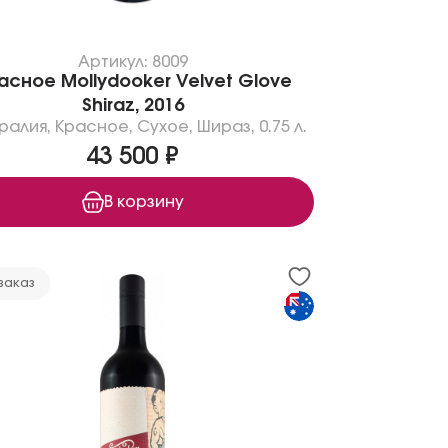
Артикул: 8009
асное Mollydooker Velvet Glove
Shiraz, 2016
ралия
,
Красное
,
Сухое
,
Шираз
,
0.75 л.
43 500 ₽
В корзину
заказ