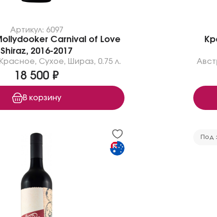
Артикул: 6097
llydooker Carnival of Love
Кр
Shiraz, 2016-2017
Красное
,
Сухое
,
Шираз
,
0.75 л.
Авст
18 500 ₽
В корзину
Под 