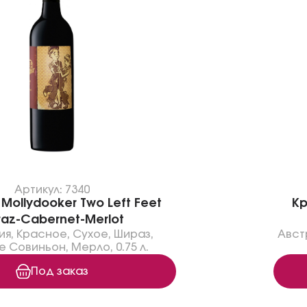
Артикул: 7340
Mollydooker Two Left Feet
Кр
raz-Cabernet-Merlot
ия
,
Красное
,
Сухое
,
Шираз
,
Авст
е Совиньон
,
Мерло
,
0.75 л.
Под заказ