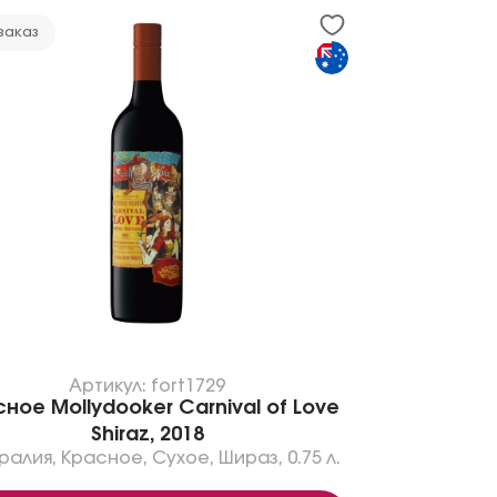
заказ
Артикул: fort1729
ное Mollydooker Carnival of Love
Shiraz, 2018
ралия
,
Красное
,
Сухое
,
Шираз
,
0.75 л.