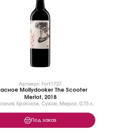
Артикул: fort1727
асное Mollydooker The Scooter
Merlot, 2018
ралия
,
Красное
,
Сухое
,
Мерло
,
0.75 л.
Под заказ