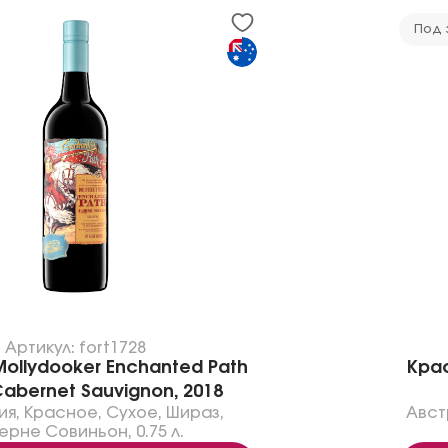
Под 
Артикул: fort1728
ollydooker Enchanted Path
Крас
Cabernet Sauvignon, 2018
ия
,
Красное
,
Сухое
,
Шираз
,
Авст
ерне Совиньон
,
0.75 л.