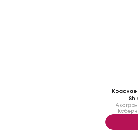
Красное 
Shi
Австрал
Каберн