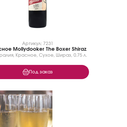
Артикул: 7231
ное Mollydooker The Boxer Shiraz
ралия
,
Красное
,
Сухое
,
Шираз
,
0.75 л.
Под заказ