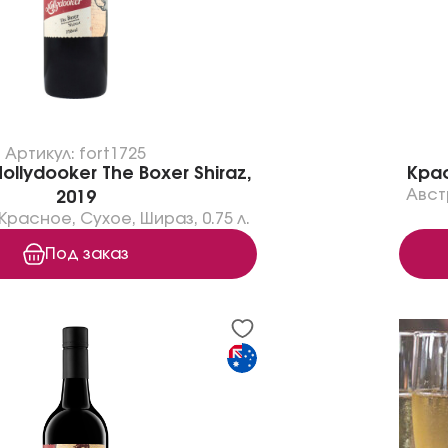
Артикул: fort1725
llydooker The Boxer Shiraz,
Крас
Авст
2019
Красное
,
Сухое
,
Шираз
,
0.75 л.
Под заказ