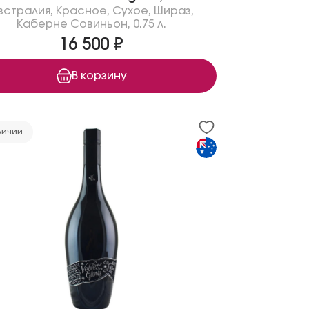
встралия
,
Красное
,
Сухое
,
Шираз
,
Каберне Совиньон
,
0.75 л.
16 500 ₽
В корзину
личии