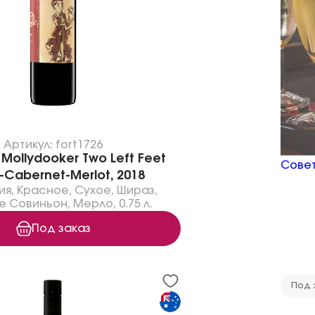
Артикул: fort1726
Mollydooker Two Left Feet
Совет
z-Cabernet-Merlot, 2018
ия
,
Красное
,
Сухое
,
Шираз
,
е Совиньон
,
Мерло
,
0.75 л.
Под заказ
Под 