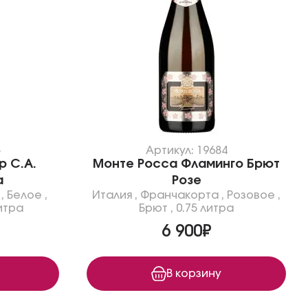
5
Артикул: 19684
р С.А.
Монте Росса Фламинго Брют
а
Розе
,
Белое
,
Италия
,
Франчакорта
,
Розовое
,
итра
Брют
,
0.75 литра
6 900₽
В корзину