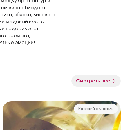
и между брют натур и
этом вино обладает
ика, яблока, липового
ий медовый вкус с
ый подарил этот
его аромата,
иятные эмоции!
Смотреть все
Крепкий алкоголь