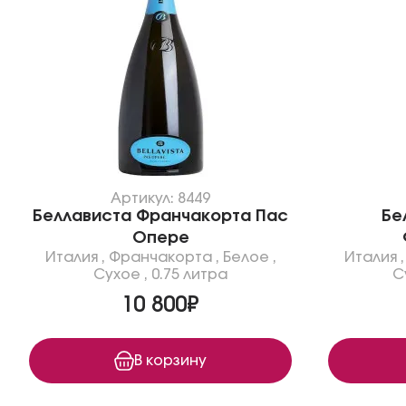
Артикул: 8449
Беллависта Франчакорта Пас
Бе
Опере
Италия
,
Франчакорта
,
Белое
,
Италия
Сухое
,
0.75 литра
С
10 800₽
В корзину