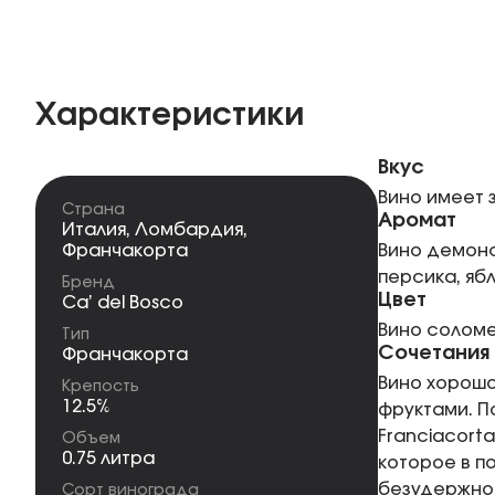
Характеристики
Вкус
Вино имеет 
Страна
Аромат
Италия
,
Ломбардия
,
Франчакорта
Вино демонс
персика, ябл
Бренд
Цвет
Ca’ del Bosco
Вино соломе
Тип
Сочетания
Франчакорта
Вино хорошо
Крепость
12.5%
фруктами. П
Franciacort
Объем
0.75 литра
которое в п
безудержном
Сорт винограда