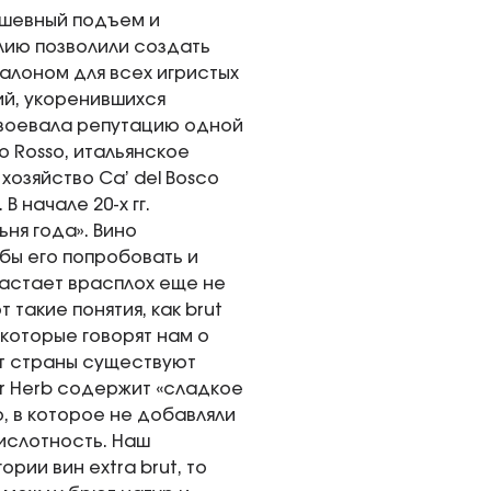
ушевный подъем и
лию позволили создать
алоном для всех игристых
ий, укоренившихся
авоевала репутацию одной
o Rosso, итальянское
хозяйство Ca’ del Bosco
 начале 20-х гг.
ня года». Вино
бы его попробовать и
застает врасплох еще не
 такие понятия, как brut
ux, которые говорят нам о
от страны существуют
tur Herb содержит «сладкое
о, в которое не добавляли
кислотность. Наш
рии вин extra brut, то