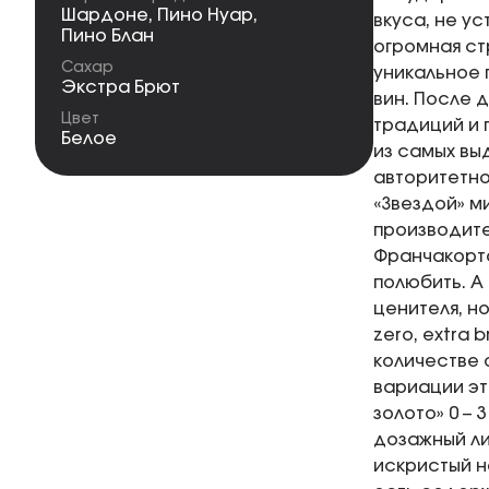
Шардоне
,
Пино Нуар
,
вкуса, не у
Пино Блан
огромная ст
Сахар
уникальное 
Экстра Брют
вин. После 
Цвет
традиций и 
Белое
из самых вы
авторитетное
«Звездой» м
производите
Франчакорта
полюбить. А
ценителя, но
zero, extra b
количестве 
вариации эти
золото» 0 – 
дозажный ли
искристый н