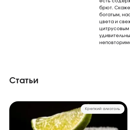
есть содерж
брют. Скаже
богатым, на
цвета и све
цитрусовым 
удивительны
неповторимо
Статьи
Крепкий алкоголь