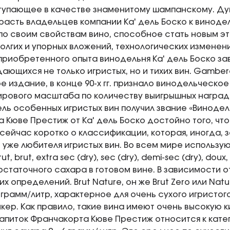
ступающее в качестве знаменитому шампанскому. Д
расть владельцев компании Ка' дель Боско к виноде
по своим свойствам вино, способное стать новым эт
долгих и упорных вложений, технологических изменен
приобретенного опыта винодельня Ка' дель Боско з
дающихся не только игристых, но и тихих вин. Gamber
 издание, в конце 90-х гг. признало винодельческое 
ирового масштаба по количеству выигрышных наград. В
ль особенных игристых вин получил звание «Винодель
 Кюве Престиж от Ка' дель Боско достойно того, что
 сейчас коротко о классификации, которая, иногда, 
 уже любителя игристых вин. Во всем мире используют
rut, brut, extra sec (dry), sec (dry), demi-sec (dry), do
остаточного сахара в готовом вине. В зависимости 
х определений. Brut Nature, он же Brut Zero или Na
3 грамм/литр, характерное для очень сухого игристог
кер. Как правило, такие вина имеют очень высокую 
апиток Франчакорта Кюве Престиж относится к катего