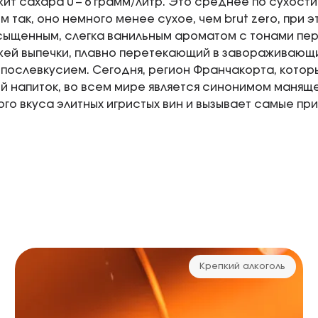
ит сахара 0 – 6 грамм/литр. Это среднее по сухост
м так, оно немного менее сухое, чем brut zero, при 
сыщенным, слегка ванильным ароматом с тонами перс
жей выпечки, плавно перетекающий в завораживающ
послевкусием. Сегодня, регион Франчакорта, котор
й напиток, во всем мире является синонимом манящ
го вкуса элитных игристых вин и вызывает самые пр
Крепкий алкоголь